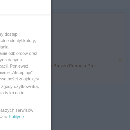
y dostęp i
lne identyfikatory,
iania
anie odbiorców oraz
nych danych
karmienia i zawalcz o Baby Brezza Formula Pro
kacji. Ponieważ
ięcie „Akceptuję”.
ywatności znajdujący
ą zgody użytkownika,
 tylko na tej
 naszych serwisów
esz w
Polityce