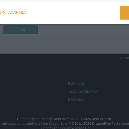
USTAWIENIA
Dalej
Konta
Konkursy
Testy produktów
Przepisy
®
Community platform by XenForo
© 2010-2026 XenForo Ltd.
is site powered by
add-ons from DragonByte™
©2011-2026
DragonByte Technolog
Xenforo Add-ons
© by ©XenTR