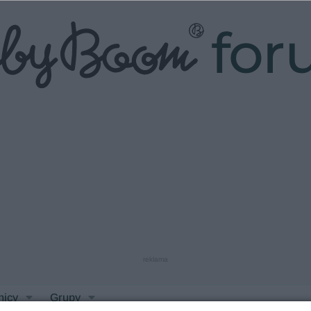
fo
reklama
nicy
Grupy