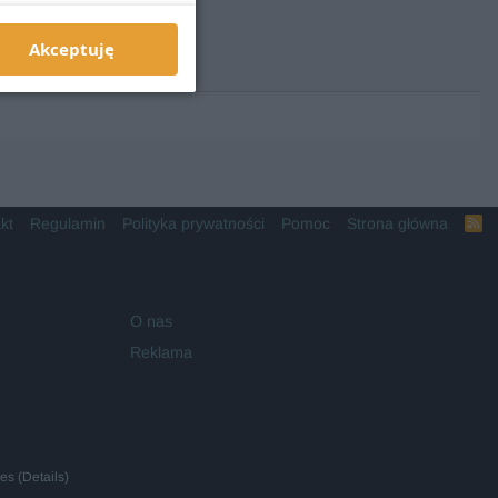
Akceptuję
kt
Regulamin
Polityka prywatności
Pomoc
Strona główna
R
S
S
O nas
Reklama
ies
(
Details
)