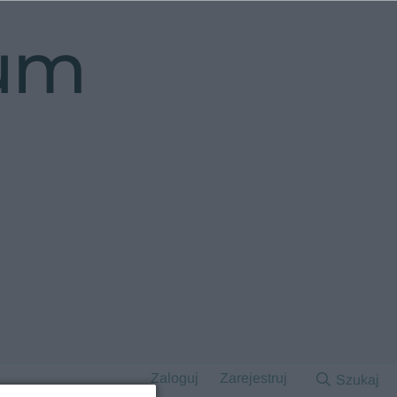
rum
Zaloguj
Zarejestruj
Szukaj