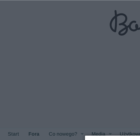
Start
Fora
Co nowego?
Media
Użytkow