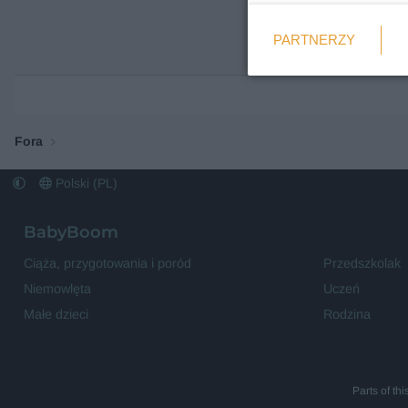
Weryfikacja
PARTNERZY
Wymagane
Fora
Polski (PL)
BabyBoom
Ciąża, przygotowania i poród
Przedszkolak
Niemowlęta
Uczeń
Małe dzieci
Rodzina
Parts of th