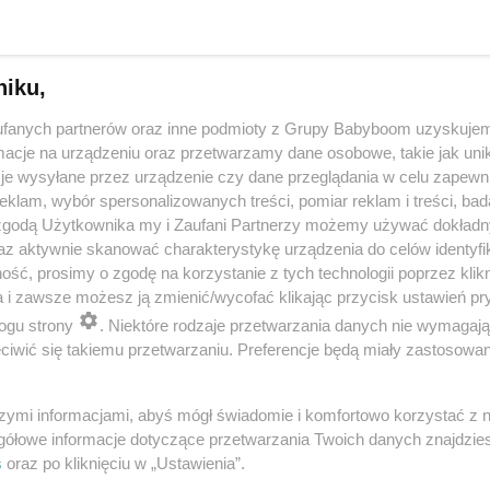
niku,
fanych partnerów oraz inne podmioty z Grupy Babyboom uzyskujem
cje na urządzeniu oraz przetwarzamy dane osobowe, takie jak unika
je wysyłane przez urządzenie czy dane przeglądania w celu zapewn
klam, wybór spersonalizowanych treści, pomiar reklam i treści, bad
 zgodą Użytkownika my i Zaufani Partnerzy możemy używać dokład
 przygotuje mleko w kilka sekund? Opowiedz historię nocnego 
az aktywnie skanować charakterystykę urządzenia do celów identyfi
ść, prosimy o zgodę na korzystanie z tych technologii poprzez klikn
a i zawsze możesz ją zmienić/wycofać klikając przycisk ustawień pr
ogu strony
. Niektóre rodzaje przetwarzania danych nie wymagaj
reklama
iwić się takiemu przetwarzaniu. Preferencje będą miały zastosowania
szymi informacjami, abyś mógł świadomie i komfortowo korzystać z
gółowe informacje dotyczące przetwarzania Twoich danych znajdzi
s
oraz po kliknięciu w „Ustawienia”.