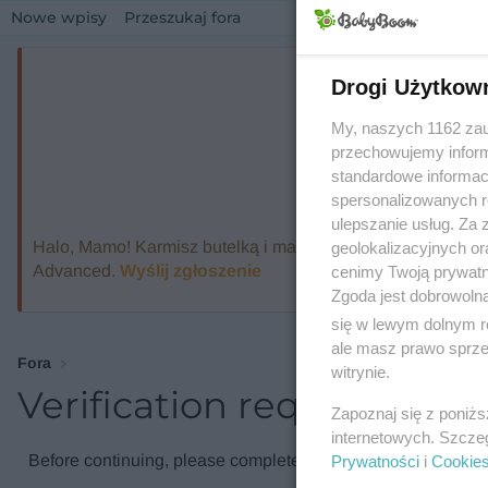
Nowe wpisy
Przeszukaj fora
Drogi Użytkow
My, naszych 1162 zau
przechowujemy informa
standardowe informac
spersonalizowanych re
ulepszanie usług. Za
Halo, Mamo! Karmisz butelką i marzysz o ekspresie, który
geolokalizacyjnych or
Advanced.
Wyślij zgłoszenie
cenimy Twoją prywatno
Zgoda jest dobrowoln
się w lewym dolnym r
ale masz prawo sprzec
Fora
witrynie.
Verification required
Zapoznaj się z poniż
internetowych. Szcze
Before continuing, please complete the verification check.
Prywatności
i
Cookie