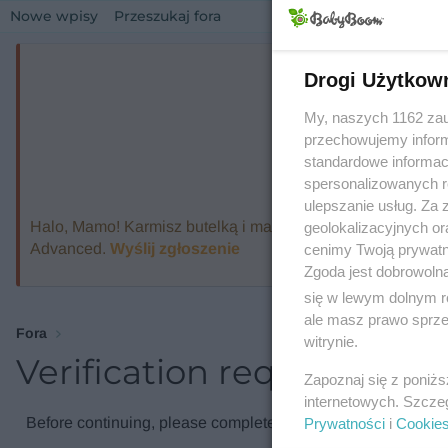
Nowe wpisy
Przeszukaj fora
Drogi Użytkow
My, naszych 1162 zau
przechowujemy informa
standardowe informac
spersonalizowanych re
ulepszanie usług. Za
Halo, Mamo! Karmisz butelką i marzysz o ekspresie, który
geolokalizacyjnych or
Advanced.
Wyślij zgłoszenie
cenimy Twoją prywatno
Zgoda jest dobrowoln
się w lewym dolnym r
ale masz prawo sprzec
Fora
witrynie.
Verification required
Zapoznaj się z poniż
internetowych. Szcze
Before continuing, please complete the verification check.
Prywatności
i
Cookie