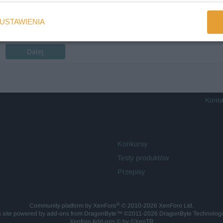
USTAWIENIA
Dalej
Konta
Konkursy
Testy produktów
Przepisy
®
Community platform by XenForo
© 2010-2026 XenForo Ltd.
is site powered by
add-ons from DragonByte™
©2011-2026
DragonByte Technolog
Xenforo Add-ons
© by ©XenTR