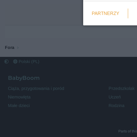
Weryfikacja
PARTNERZY
Wymagane
Fora
Polski (PL)
BabyBoom
Ciąża, przygotowania i poród
Przedszkolak
Niemowlęta
Uczeń
Małe dzieci
Rodzina
Parts of th