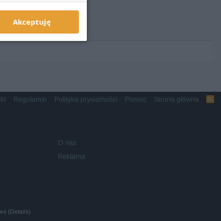
Akceptuję
kt
Regulamin
Polityka prywatności
Pomoc
Strona główna
R
S
S
O nas
Reklama
ies
(
Details
)