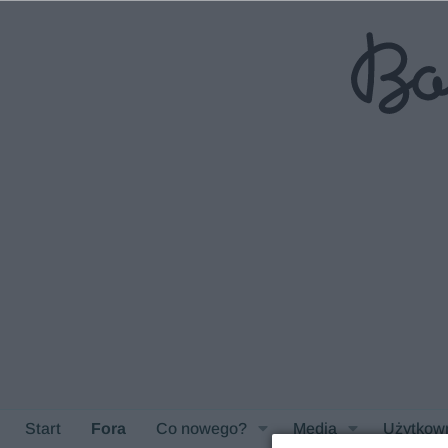
Start
Fora
Co nowego?
Media
Użytkow