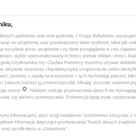
niku,
fanych partnerów oraz inne podmioty z Grupy Babyboom uzyskujem
cje na urządzeniu oraz przetwarzamy dane osobowe, takie jak unika
je wysyłane przez urządzenie czy dane przeglądania w celu zapewn
klam, wybór spersonalizowanych treści, pomiar reklam i treści, bad
 zgodą Użytkownika my i Zaufani Partnerzy możemy używać dokład
 przygotuje mleko w kilka sekund? Opowiedz historię nocnego 
az aktywnie skanować charakterystykę urządzenia do celów identyfi
ść, prosimy o zgodę na korzystanie z tych technologii poprzez klikn
a i zawsze możesz ją zmienić/wycofać klikając przycisk ustawień pr
ogu strony
. Niektóre rodzaje przetwarzania danych nie wymagaj
reklama
iwić się takiemu przetwarzaniu. Preferencje będą miały zastosowania
szymi informacjami, abyś mógł świadomie i komfortowo korzystać z
gółowe informacje dotyczące przetwarzania Twoich danych znajdzi
s
oraz po kliknięciu w „Ustawienia”.