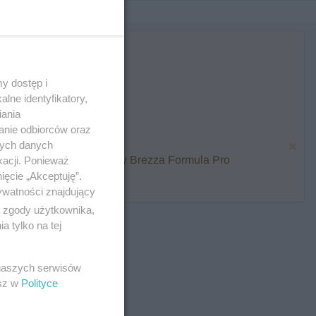
y dostęp i
lne identyfikatory,
iania
anie odbiorców oraz
nych danych
karmienia i zawalcz o Baby Brezza Formula Pro
kacji. Ponieważ
ięcie „Akceptuję”.
ywatności znajdujący
ą zgody użytkownika,
 tylko na tej
 naszych serwisów
esz w
Polityce