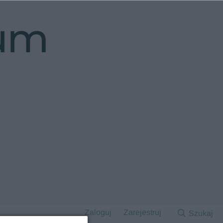
rum
Zaloguj
Zarejestruj
Szukaj