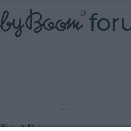
fo
reklama
nicy
Grupy