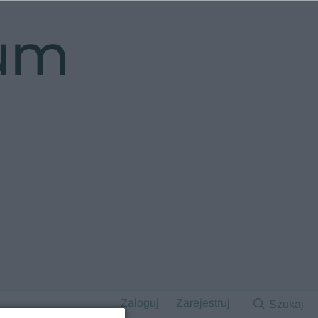
rum
Zaloguj
Zarejestruj
Szukaj