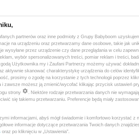
niku,
fanych partnerów oraz inne podmioty z Grupy Babyboom uzyskujem
cje na urządzeniu oraz przetwarzamy dane osobowe, takie jak unika
je wysyłane przez urządzenie czy dane przeglądania w celu zapewn
klam, wybór spersonalizowanych treści, pomiar reklam i treści, bad
 zgodą Użytkownika my i Zaufani Partnerzy możemy używać dokład
 przygotuje mleko w kilka sekund? Opowiedz historię nocnego 
az aktywnie skanować charakterystykę urządzenia do celów identyfi
ść, prosimy o zgodę na korzystanie z tych technologii poprzez klikn
a i zawsze możesz ją zmienić/wycofać klikając przycisk ustawień pr
ogu strony
. Niektóre rodzaje przetwarzania danych nie wymagaj
reklama
iwić się takiemu przetwarzaniu. Preferencje będą miały zastosowania
szymi informacjami, abyś mógł świadomie i komfortowo korzystać z
gółowe informacje dotyczące przetwarzania Twoich danych znajdzi
s
oraz po kliknięciu w „Ustawienia”.