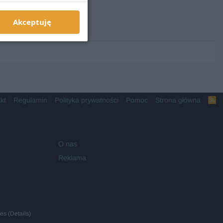
Akceptuję
kt
Regulamin
Polityka prywatności
Pomoc
Strona główna
R
S
S
O nas
Reklama
ies
(
Details
)