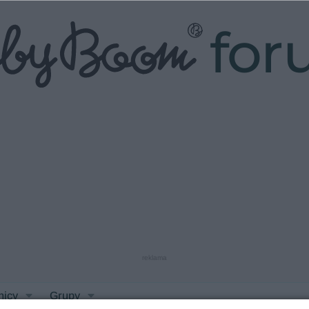
fo
reklama
nicy
Grupy