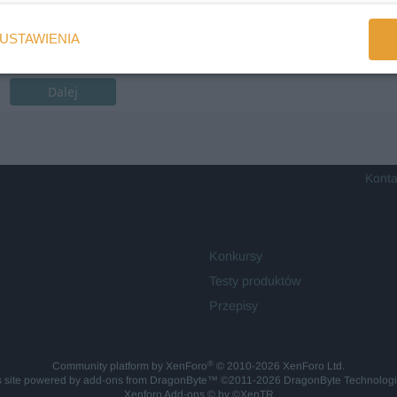
USTAWIENIA
Dalej
Konta
Konkursy
Testy produktów
Przepisy
®
Community platform by XenForo
© 2010-2026 XenForo Ltd.
is site powered by
add-ons from DragonByte™
©2011-2026
DragonByte Technolog
Xenforo Add-ons
© by ©XenTR