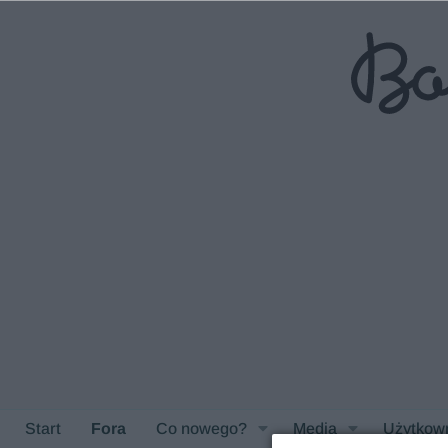
Start
Fora
Co nowego?
Media
Użytkow