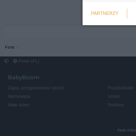
Weryfikacja
PARTNERZY
Wymagane
Fora
Polski (PL)
BabyBoom
Ciąża, przygotowania i poród
Przedszkolak
Niemowlęta
Uczeń
Małe dzieci
Rodzina
Parts of th