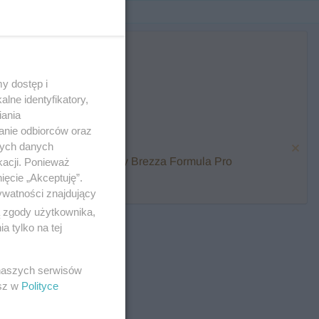
y dostęp i
lne identyfikatory,
iania
anie odbiorców oraz
nych danych
karmienia i zawalcz o Baby Brezza Formula Pro
kacji. Ponieważ
ięcie „Akceptuję”.
ywatności znajdujący
ą zgody użytkownika,
 tylko na tej
 naszych serwisów
esz w
Polityce