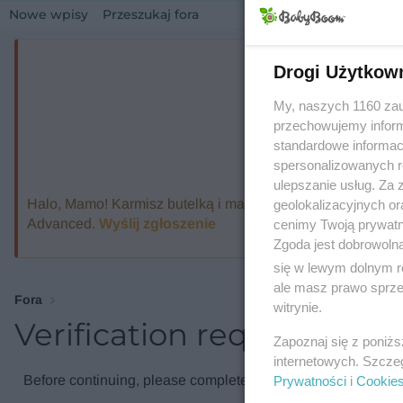
Nowe wpisy
Przeszukaj fora
Drogi Użytkow
My, naszych 1160 zau
przechowujemy informa
standardowe informac
spersonalizowanych re
ulepszanie usług. Za
Halo, Mamo! Karmisz butelką i marzysz o ekspresie, który
geolokalizacyjnych or
Advanced.
Wyślij zgłoszenie
cenimy Twoją prywatno
Zgoda jest dobrowoln
się w lewym dolnym r
ale masz prawo sprzec
Fora
witrynie.
Verification required
Zapoznaj się z poniż
internetowych. Szcze
Before continuing, please complete the verification check.
Prywatności
i
Cookie