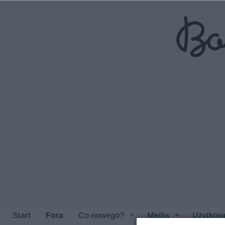
Start
Fora
Co nowego?
Media
Użytkow