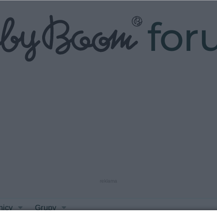
fo
reklama
nicy
Grupy