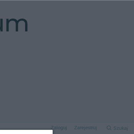
rum
Zaloguj
Zarejestruj
Szukaj