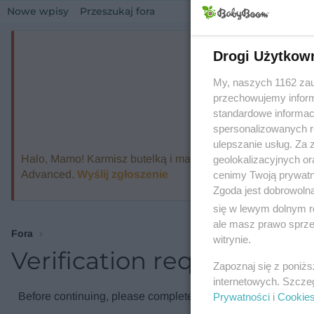
Nowe wpisy
Przeszukaj fora
Drogi Użytkow
My, naszych 1162 zau
przechowujemy informa
standardowe informac
spersonalizowanych re
ulepszanie usług. Za
Halo, Mamo! Karmisz butelką i marzysz o ekspresie, który
geolokalizacyjnych or
Advanced.
Wyślij zgłoszenie
cenimy Twoją prywatno
Zgoda jest dobrowoln
się w lewym dolnym r
ale masz prawo sprzec
Fora
witrynie.
Verification required
Zapoznaj się z poniż
internetowych. Szcze
Before continuing, please complete the verification check.
Prywatności
i
Cookie