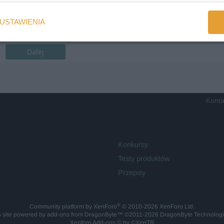
USTAWIENIA
Dalej
Konta
Konkursy
Testy produktów
Przepisy
®
Community platform by XenForo
© 2010-2026 XenForo Ltd.
is site powered by
add-ons from DragonByte™
©2011-2026
DragonByte Technolog
Xenforo Add-ons
© by ©XenTR