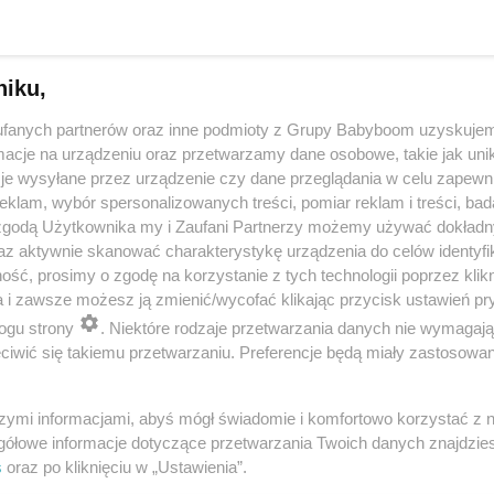
niku,
fanych partnerów oraz inne podmioty z Grupy Babyboom uzyskujem
cje na urządzeniu oraz przetwarzamy dane osobowe, takie jak unika
je wysyłane przez urządzenie czy dane przeglądania w celu zapewn
klam, wybór spersonalizowanych treści, pomiar reklam i treści, bad
 zgodą Użytkownika my i Zaufani Partnerzy możemy używać dokład
 przygotuje mleko w kilka sekund? Opowiedz historię nocnego 
az aktywnie skanować charakterystykę urządzenia do celów identyfi
ść, prosimy o zgodę na korzystanie z tych technologii poprzez klikn
a i zawsze możesz ją zmienić/wycofać klikając przycisk ustawień pr
ogu strony
. Niektóre rodzaje przetwarzania danych nie wymagaj
reklama
iwić się takiemu przetwarzaniu. Preferencje będą miały zastosowania
szymi informacjami, abyś mógł świadomie i komfortowo korzystać z
gółowe informacje dotyczące przetwarzania Twoich danych znajdzi
s
oraz po kliknięciu w „Ustawienia”.