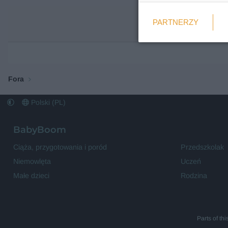
Weryfikacja
PARTNERZY
Wymagane
Fora
Polski (PL)
BabyBoom
Ciąża, przygotowania i poród
Przedszkolak
Niemowlęta
Uczeń
Małe dzieci
Rodzina
Parts of th