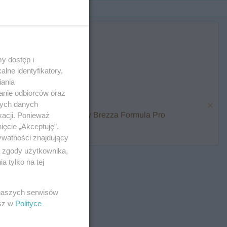
y dostęp i
lne identyfikatory,
iania
anie odbiorców oraz
nych danych
karmienia i zawalcz o Baby Brezza Formula Pro
kacji. Ponieważ
ięcie „Akceptuję”.
ywatności znajdujący
ą zgody użytkownika,
 tylko na tej
 naszych serwisów
esz w
Polityce