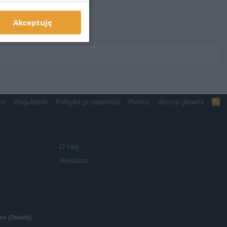
Akceptuję
kt
Regulamin
Polityka prywatności
Pomoc
Strona główna
R
S
S
O nas
Reklama
ies
(
Details
)