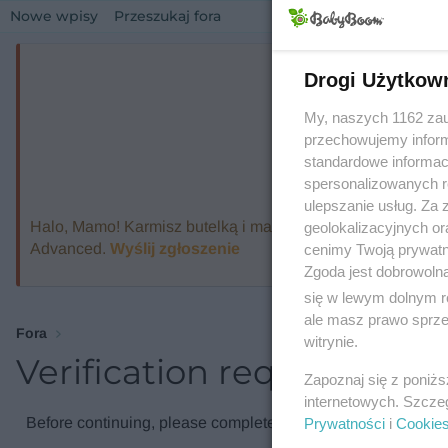
Nowe wpisy
Przeszukaj fora
Drogi Użytkow
My, naszych 1162 zau
przechowujemy informa
standardowe informac
spersonalizowanych re
ulepszanie usług. Za
Halo, Mamo! Karmisz butelką i marzysz o ekspresie, który
geolokalizacyjnych or
Advanced.
Wyślij zgłoszenie
cenimy Twoją prywatno
Zgoda jest dobrowoln
się w lewym dolnym r
ale masz prawo sprzec
Fora
witrynie.
Verification required
Zapoznaj się z poniż
internetowych. Szcze
Before continuing, please complete the verification check.
Prywatności
i
Cookie