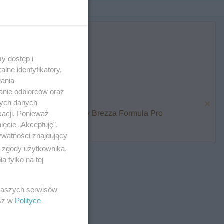
y dostęp i
lne identyfikatory,
iania
anie odbiorców oraz
nych danych
karmienia i zawalcz o Baby Brezza Formula Pro
kacji. Ponieważ
ięcie „Akceptuję”.
ywatności znajdujący
ą zgody użytkownika,
 tylko na tej
 naszych serwisów
esz w
Polityce