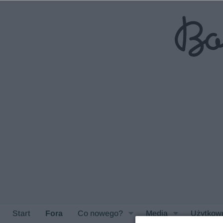
Start
Fora
Co nowego?
Media
Użytkow