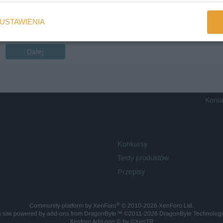
USTAWIENIA
Dalej
Konta
Konkursy
Testy produktów
Przepisy
®
Community platform by XenForo
© 2010-2026 XenForo Ltd.
is site powered by
add-ons from DragonByte™
©2011-2026
DragonByte Technolog
Xenforo Add-ons
© by ©XenTR