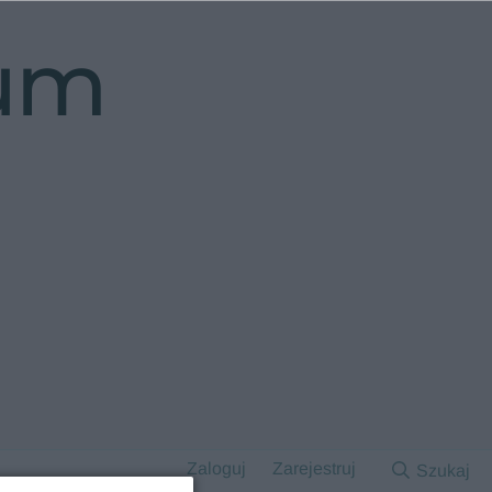
rum
Zaloguj
Zarejestruj
Szukaj