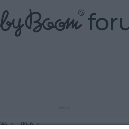
fo
reklama
nicy
Grupy