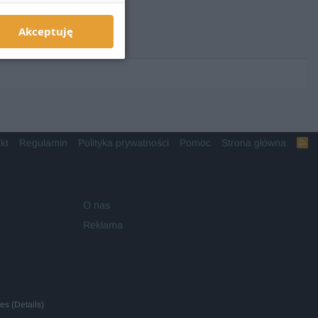
Akceptuję
kt
Regulamin
Polityka prywatności
Pomoc
Strona główna
R
S
S
O nas
Reklama
ies
(
Details
)