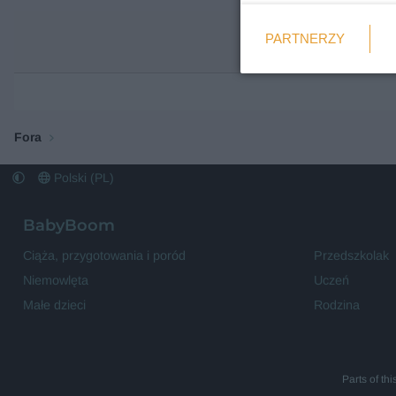
Weryfikacja
PARTNERZY
Wymagane
Fora
Polski (PL)
BabyBoom
Ciąża, przygotowania i poród
Przedszkolak
Niemowlęta
Uczeń
Małe dzieci
Rodzina
Parts of th