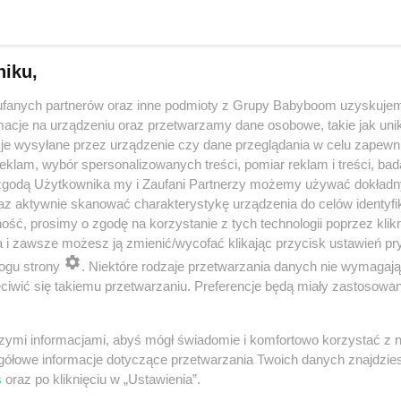
niku,
fanych partnerów oraz inne podmioty z Grupy Babyboom uzyskujem
cje na urządzeniu oraz przetwarzamy dane osobowe, takie jak unika
je wysyłane przez urządzenie czy dane przeglądania w celu zapewn
klam, wybór spersonalizowanych treści, pomiar reklam i treści, bad
 zgodą Użytkownika my i Zaufani Partnerzy możemy używać dokład
 przygotuje mleko w kilka sekund? Opowiedz historię nocnego 
az aktywnie skanować charakterystykę urządzenia do celów identyfi
ść, prosimy o zgodę na korzystanie z tych technologii poprzez klikn
a i zawsze możesz ją zmienić/wycofać klikając przycisk ustawień pr
ogu strony
. Niektóre rodzaje przetwarzania danych nie wymagaj
reklama
iwić się takiemu przetwarzaniu. Preferencje będą miały zastosowania
szymi informacjami, abyś mógł świadomie i komfortowo korzystać z
gółowe informacje dotyczące przetwarzania Twoich danych znajdzi
s
oraz po kliknięciu w „Ustawienia”.