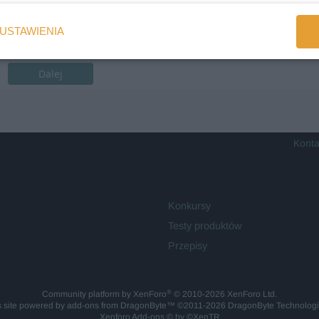
USTAWIENIA
Dalej
Konta
Konkursy
Testy produktów
Przepisy
®
Community platform by XenForo
© 2010-2026 XenForo Ltd.
is site powered by
add-ons from DragonByte™
©2011-2026
DragonByte Technolog
Xenforo Add-ons
© by ©XenTR