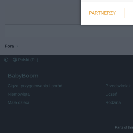
Weryfikacja
PARTNERZY
Wymagane
Fora
Polski (PL)
BabyBoom
Ciąża, przygotowania i poród
Przedszkolak
Niemowlęta
Uczeń
Małe dzieci
Rodzina
Parts of th