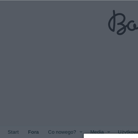
Start
Fora
Co nowego?
Media
Użytkow