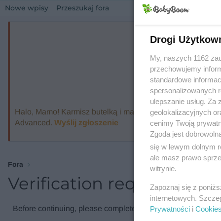
Nowe wpisy
Przeszukaj fora
Drogi Użytkow
My, naszych 1162 zau
przechowujemy informa
standardowe informac
spersonalizowanych re
ulepszanie usług. Za
Halo, Mamo! Karmisz butelką i marzysz o ekspresie, który
geolokalizacyjnych or
Advanced.
Wyślij zgłoszenie
cenimy Twoją prywatno
Zgoda jest dobrowoln
się w lewym dolnym r
ale masz prawo sprzec
Fora
witrynie.
Verification required
Zapoznaj się z poniż
internetowych. Szcze
Before continuing, please complete the verification check.
Prywatności
i
Cookie