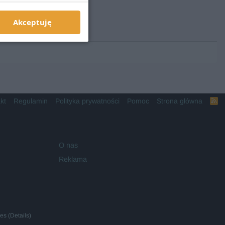
Akceptuję
kt
Regulamin
Polityka prywatności
Pomoc
Strona główna
R
S
S
O nas
Reklama
ies
(
Details
)