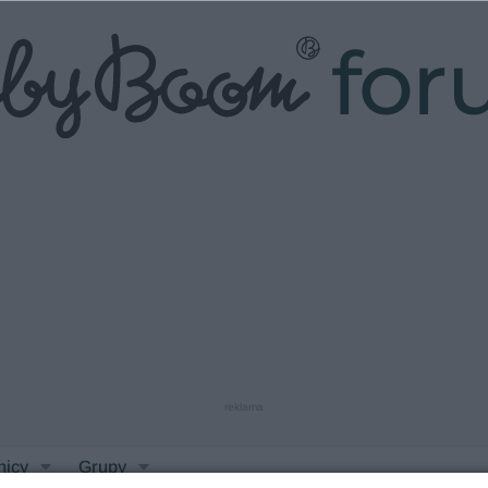
fo
reklama
nicy
Grupy