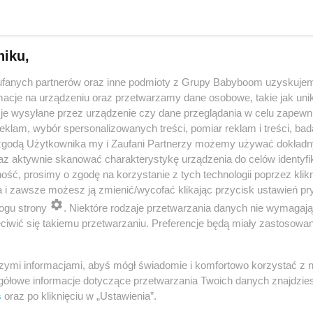
niku,
fanych partnerów oraz inne podmioty z Grupy Babyboom uzyskujem
cje na urządzeniu oraz przetwarzamy dane osobowe, takie jak unika
je wysyłane przez urządzenie czy dane przeglądania w celu zapewn
klam, wybór spersonalizowanych treści, pomiar reklam i treści, bad
 zgodą Użytkownika my i Zaufani Partnerzy możemy używać dokład
 przygotuje mleko w kilka sekund? Opowiedz historię nocnego 
az aktywnie skanować charakterystykę urządzenia do celów identyfi
ść, prosimy o zgodę na korzystanie z tych technologii poprzez klikn
a i zawsze możesz ją zmienić/wycofać klikając przycisk ustawień pr
ogu strony
. Niektóre rodzaje przetwarzania danych nie wymagaj
reklama
iwić się takiemu przetwarzaniu. Preferencje będą miały zastosowania
szymi informacjami, abyś mógł świadomie i komfortowo korzystać z
gółowe informacje dotyczące przetwarzania Twoich danych znajdzi
s
oraz po kliknięciu w „Ustawienia”.