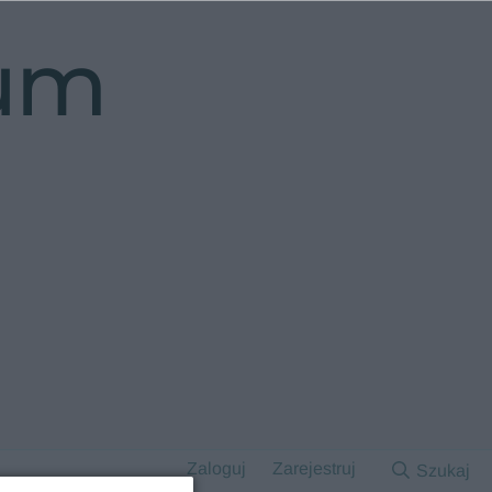
rum
Zaloguj
Zarejestruj
Szukaj