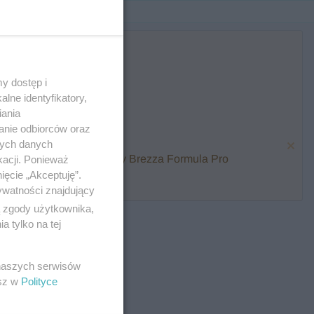
y dostęp i
lne identyfikatory,
iania
anie odbiorców oraz
nych danych
karmienia i zawalcz o Baby Brezza Formula Pro
kacji. Ponieważ
ięcie „Akceptuję”.
ywatności znajdujący
ą zgody użytkownika,
 tylko na tej
 naszych serwisów
esz w
Polityce