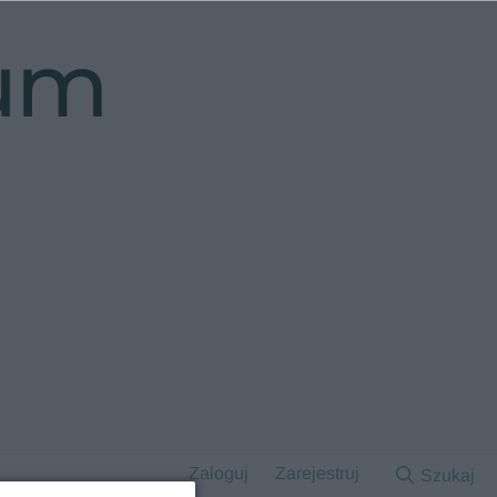
rum
Zaloguj
Zarejestruj
Szukaj