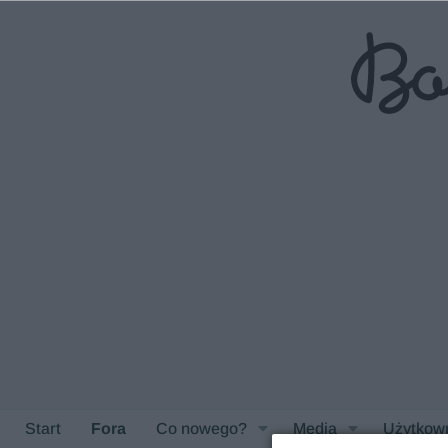
Start
Fora
Co nowego?
Media
Użytkow