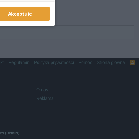
Akceptuję
kt
Regulamin
Polityka prywatności
Pomoc
Strona główna
R
S
S
O nas
Reklama
ies
(
Details
)