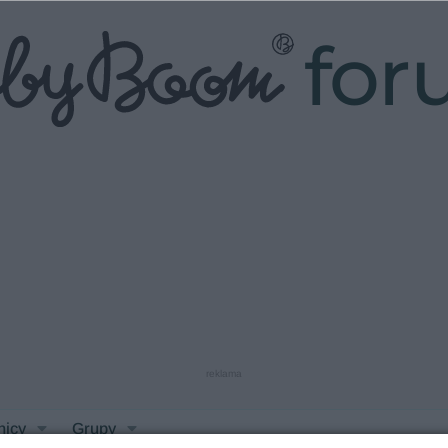
fo
reklama
nicy
Grupy