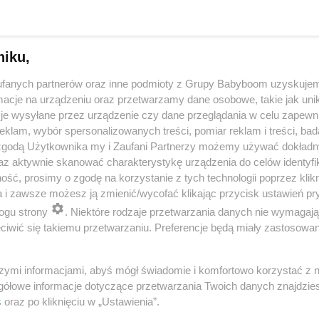
niku,
fanych partnerów oraz inne podmioty z Grupy Babyboom uzyskujem
cje na urządzeniu oraz przetwarzamy dane osobowe, takie jak unika
je wysyłane przez urządzenie czy dane przeglądania w celu zapewn
klam, wybór spersonalizowanych treści, pomiar reklam i treści, bad
 zgodą Użytkownika my i Zaufani Partnerzy możemy używać dokład
 przygotuje mleko w kilka sekund? Opowiedz historię nocnego 
az aktywnie skanować charakterystykę urządzenia do celów identyfi
ść, prosimy o zgodę na korzystanie z tych technologii poprzez klikn
a i zawsze możesz ją zmienić/wycofać klikając przycisk ustawień pr
ogu strony
. Niektóre rodzaje przetwarzania danych nie wymagaj
reklama
iwić się takiemu przetwarzaniu. Preferencje będą miały zastosowania
szymi informacjami, abyś mógł świadomie i komfortowo korzystać z
gółowe informacje dotyczące przetwarzania Twoich danych znajdzi
s
oraz po kliknięciu w „Ustawienia”.