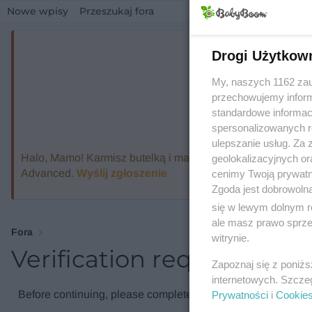
Nowe wpisy
Przeszukaj fora
Drogi Użytkow
My, naszych 1162 zau
przechowujemy informa
standardowe informac
spersonalizowanych re
ulepszanie usług. Za
Halo, Mamo! Karmisz butelką i marzysz o ekspresie, który
geolokalizacyjnych or
Advanced.
Wyślij zgłoszenie
cenimy Twoją prywatno
Zgoda jest dobrowoln
się w lewym dolnym r
ale masz prawo sprzec
Fora
witrynie.
Verification required
Zapoznaj się z poniż
internetowych. Szcze
Before continuing, please complete the verification check.
Prywatności
i
Cookie