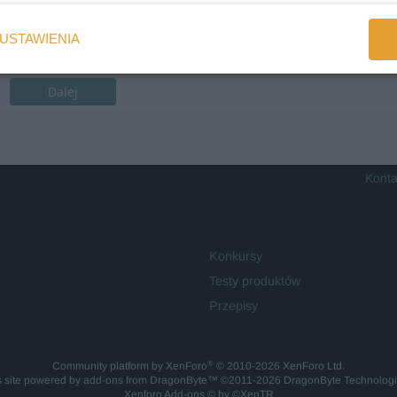
USTAWIENIA
Dalej
Konta
Konkursy
Testy produktów
Przepisy
®
Community platform by XenForo
© 2010-2026 XenForo Ltd.
is site powered by
add-ons from DragonByte™
©2011-2026
DragonByte Technolog
Xenforo Add-ons
© by ©XenTR