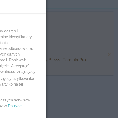
y dostęp i
lne identyfikatory,
iania
anie odbiorców oraz
nych danych
karmienia i zawalcz o Baby Brezza Formula Pro
kacji. Ponieważ
ięcie „Akceptuję”.
ywatności znajdujący
ą zgody użytkownika,
 tylko na tej
 naszych serwisów
esz w
Polityce