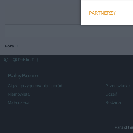
Weryfikacja
PARTNERZY
Wymagane
Fora
Polski (PL)
BabyBoom
Ciąża, przygotowania i poród
Przedszkolak
Niemowlęta
Uczeń
Małe dzieci
Rodzina
Parts of th