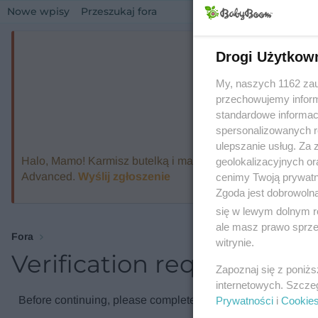
Nowe wpisy
Przeszukaj fora
Drogi Użytkow
My, naszych 1162 zau
przechowujemy informa
standardowe informac
spersonalizowanych re
ulepszanie usług. Za
Halo, Mamo! Karmisz butelką i marzysz o ekspresie, który
geolokalizacyjnych or
Advanced.
Wyślij zgłoszenie
cenimy Twoją prywatno
Zgoda jest dobrowoln
się w lewym dolnym r
ale masz prawo sprzec
Fora
witrynie.
Verification required
Zapoznaj się z poniż
internetowych. Szcze
Before continuing, please complete the verification check.
Prywatności
i
Cookie