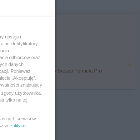
y dostęp i
lne identyfikatory,
iania
anie odbiorców oraz
nych danych
karmienia i zawalcz o Baby Brezza Formula Pro
kacji. Ponieważ
ięcie „Akceptuję”.
ywatności znajdujący
ą zgody użytkownika,
 tylko na tej
 naszych serwisów
esz w
Polityce