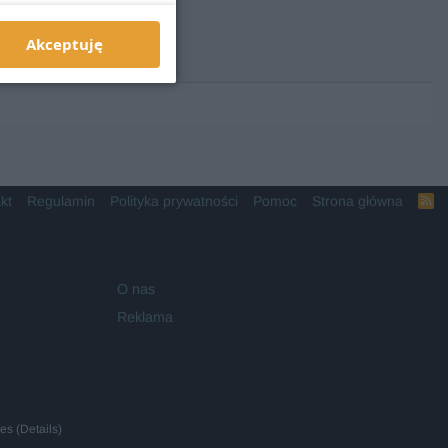
Akceptuję
kt
Regulamin
Polityka prywatności
Pomoc
Strona główna
R
S
S
O nas
Reklama
ies
(
Details
)