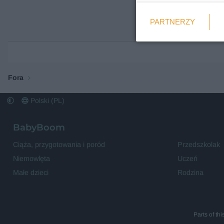
Weryfikacja
PARTNERZY
Wymagane
Fora
Polski (PL)
BabyBoom
Ciąża, przygotowania i poród
Przedszkolak
Niemowlęta
Uczeń
Małe dzieci
Rodzina
Parts of th