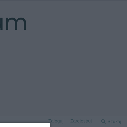
rum
Zaloguj
Zarejestruj
Szukaj