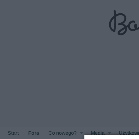
Start
Fora
Co nowego?
Media
Użytkow