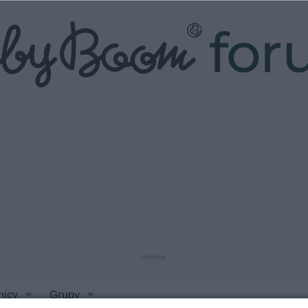
fo
reklama
nicy
Grupy