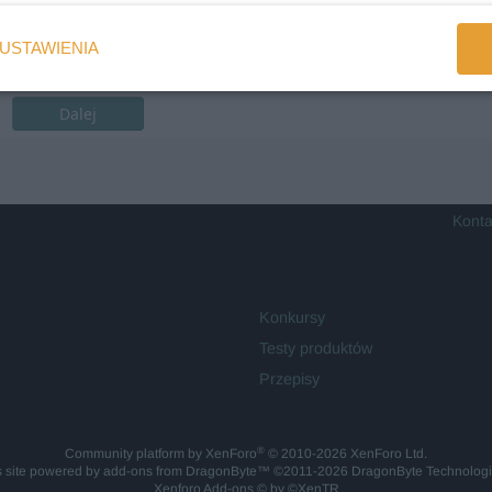
USTAWIENIA
Dalej
Konta
Konkursy
Testy produktów
Przepisy
®
Community platform by XenForo
© 2010-2026 XenForo Ltd.
is site powered by
add-ons from DragonByte™
©2011-2026
DragonByte Technolog
Xenforo Add-ons
© by ©XenTR