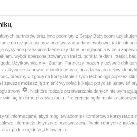
niku,
fanych partnerów oraz inne podmioty z Grupy Babyboom uzyskujem
cje na urządzeniu oraz przetwarzamy dane osobowe, takie jak unika
je wysyłane przez urządzenie czy dane przeglądania w celu zapewn
klam, wybór spersonalizowanych treści, pomiar reklam i treści, bad
 zgodą Użytkownika my i Zaufani Partnerzy możemy używać dokład
 przygotuje mleko w kilka sekund? Opowiedz historię nocnego 
az aktywnie skanować charakterystykę urządzenia do celów identyfi
ść, prosimy o zgodę na korzystanie z tych technologii poprzez klikn
a i zawsze możesz ją zmienić/wycofać klikając przycisk ustawień pr
ogu strony
. Niektóre rodzaje przetwarzania danych nie wymagaj
reklama
iwić się takiemu przetwarzaniu. Preferencje będą miały zastosowania
szymi informacjami, abyś mógł świadomie i komfortowo korzystać z
gółowe informacje dotyczące przetwarzania Twoich danych znajdzi
s
oraz po kliknięciu w „Ustawienia”.