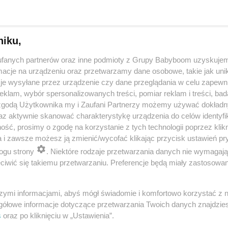
niku,
fanych partnerów oraz inne podmioty z Grupy Babyboom uzyskujem
cje na urządzeniu oraz przetwarzamy dane osobowe, takie jak unika
je wysyłane przez urządzenie czy dane przeglądania w celu zapewn
klam, wybór spersonalizowanych treści, pomiar reklam i treści, bad
 zgodą Użytkownika my i Zaufani Partnerzy możemy używać dokład
 przygotuje mleko w kilka sekund? Opowiedz historię nocnego 
az aktywnie skanować charakterystykę urządzenia do celów identyfi
ść, prosimy o zgodę na korzystanie z tych technologii poprzez klikn
a i zawsze możesz ją zmienić/wycofać klikając przycisk ustawień pr
ogu strony
. Niektóre rodzaje przetwarzania danych nie wymagaj
reklama
iwić się takiemu przetwarzaniu. Preferencje będą miały zastosowania
szymi informacjami, abyś mógł świadomie i komfortowo korzystać z
gółowe informacje dotyczące przetwarzania Twoich danych znajdzi
s
oraz po kliknięciu w „Ustawienia”.