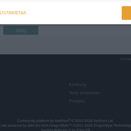
USTAWIENIA
Dalej
Konta
Konkursy
Testy produktów
Przepisy
®
Community platform by XenForo
© 2010-2026 XenForo Ltd.
is site powered by
add-ons from DragonByte™
©2011-2026
DragonByte Technolog
Xenforo Add-ons
© by ©XenTR