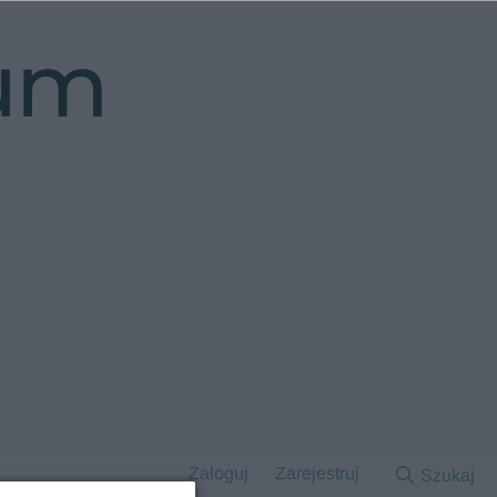
rum
Zaloguj
Zarejestruj
Szukaj