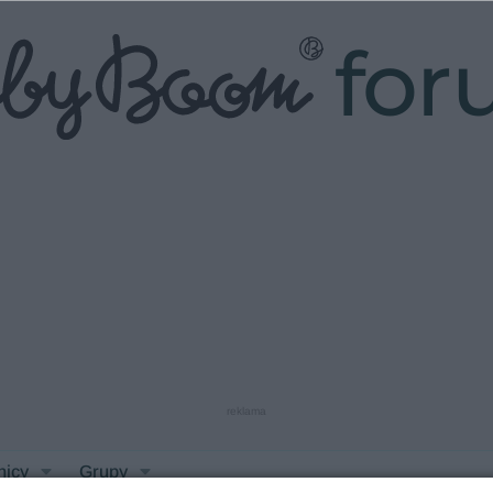
fo
reklama
nicy
Grupy