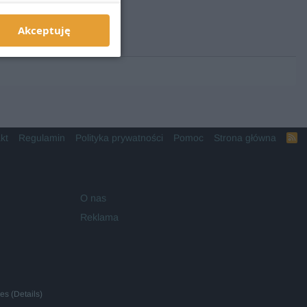
Akceptuję
kt
Regulamin
Polityka prywatności
Pomoc
Strona główna
R
S
S
O nas
Reklama
ies
(
Details
)