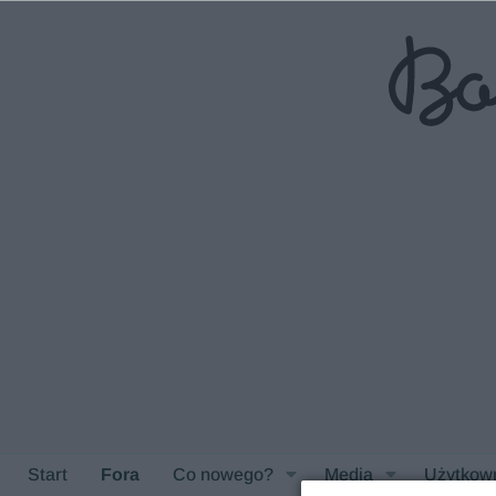
Start
Fora
Co nowego?
Media
Użytkow