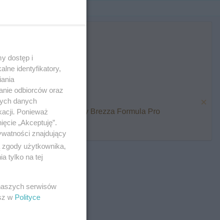
y dostęp i
lne identyfikatory,
iania
anie odbiorców oraz
nych danych
karmienia i zawalcz o Baby Brezza Formula Pro
kacji. Ponieważ
ięcie „Akceptuję”.
ywatności znajdujący
ą zgody użytkownika,
 tylko na tej
 naszych serwisów
esz w
Polityce