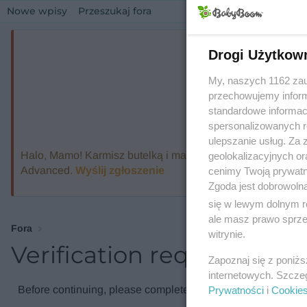
Nowe wpisy
Przeszukaj fora
Drogi Użytkow
My, naszych 1162 zau
przechowujemy informa
standardowe informac
spersonalizowanych re
ulepszanie usług. Za
Halo, Mamo! Karmisz butelką i marzysz o ekspresie, który
geolokalizacyjnych or
Advanced.
Wyślij zgłoszenie
cenimy Twoją prywatno
Zgoda jest dobrowoln
się w lewym dolnym r
ale masz prawo sprzec
Fora
witrynie.
Verification required
Zapoznaj się z poniż
internetowych. Szcze
Before continuing, please complete the verification check.
Prywatności
i
Cookie