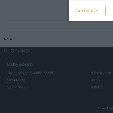
Weryfikacja
PARTNERZY
Wymagane
Fora
Polski (PL)
BabyBoom
Ciąża, przygotowania i poród
Przedszkolak
Niemowlęta
Uczeń
Małe dzieci
Rodzina
Parts of th