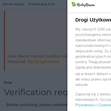
Nowe wpisy
Przeszukaj fora
Drogi Użytkow
My, naszych 1160 zau
przechowujemy informa
standardowe informac
spersonalizowanych re
ulepszanie usług. Za
Halo, Mamo! Karmisz butelką i marzysz o ekspresie, który
geolokalizacyjnych or
Advanced.
Wyślij zgłoszenie
cenimy Twoją prywatno
Zgoda jest dobrowoln
się w lewym dolnym r
ale masz prawo sprzec
Fora
witrynie.
Verification required
Zapoznaj się z poniż
internetowych. Szcze
Before continuing, please complete the verification check.
Prywatności
i
Cookie