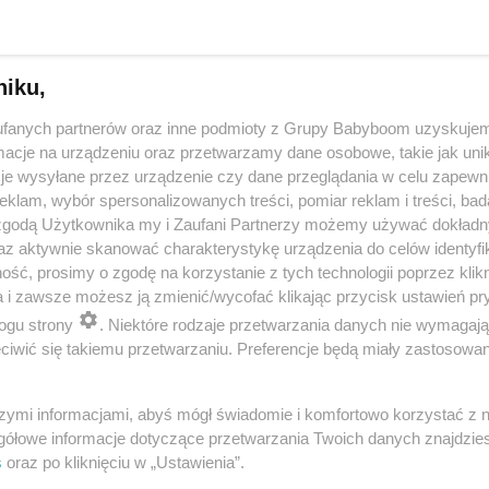
niku,
fanych partnerów oraz inne podmioty z Grupy Babyboom uzyskujem
cje na urządzeniu oraz przetwarzamy dane osobowe, takie jak unika
je wysyłane przez urządzenie czy dane przeglądania w celu zapewn
klam, wybór spersonalizowanych treści, pomiar reklam i treści, bad
 zgodą Użytkownika my i Zaufani Partnerzy możemy używać dokład
 przygotuje mleko w kilka sekund? Opowiedz historię nocnego 
az aktywnie skanować charakterystykę urządzenia do celów identyfi
ść, prosimy o zgodę na korzystanie z tych technologii poprzez klikn
a i zawsze możesz ją zmienić/wycofać klikając przycisk ustawień pr
ogu strony
. Niektóre rodzaje przetwarzania danych nie wymagaj
reklama
iwić się takiemu przetwarzaniu. Preferencje będą miały zastosowania
szymi informacjami, abyś mógł świadomie i komfortowo korzystać z
gółowe informacje dotyczące przetwarzania Twoich danych znajdzi
s
oraz po kliknięciu w „Ustawienia”.