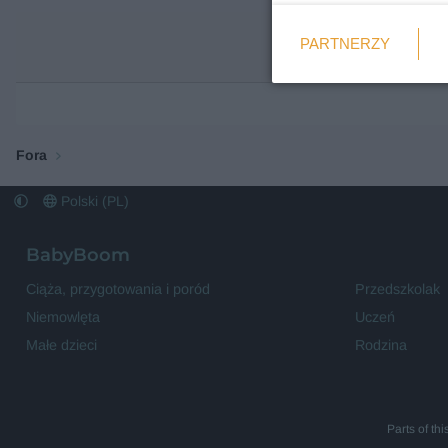
Weryfikacja
PARTNERZY
Wymagane
Fora
Polski (PL)
BabyBoom
Ciąża, przygotowania i poród
Przedszkolak
Niemowlęta
Uczeń
Małe dzieci
Rodzina
Parts of th