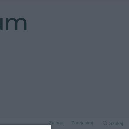
rum
Zaloguj
Zarejestruj
Szukaj