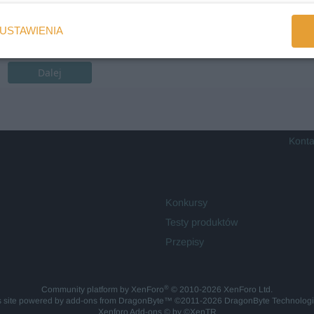
USTAWIENIA
Dalej
Konta
Konkursy
Testy produktów
Przepisy
®
Community platform by XenForo
© 2010-2026 XenForo Ltd.
is site powered by
add-ons from DragonByte™
©2011-2026
DragonByte Technolog
Xenforo Add-ons
© by ©XenTR