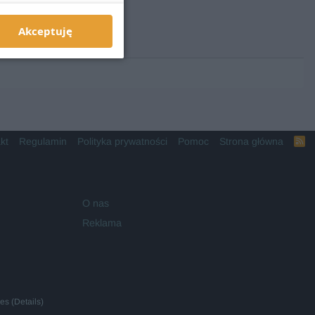
Akceptuję
kt
Regulamin
Polityka prywatności
Pomoc
Strona główna
R
S
S
O nas
Reklama
ies
(
Details
)