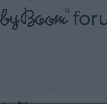
fo
reklama
nicy
Grupy