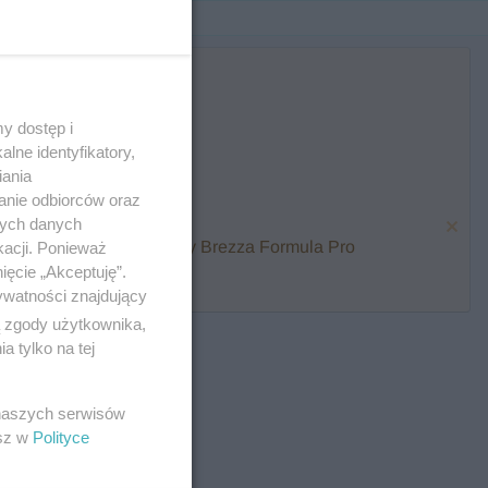
y dostęp i
lne identyfikatory,
iania
anie odbiorców oraz
nych danych
karmienia i zawalcz o Baby Brezza Formula Pro
kacji. Ponieważ
ięcie „Akceptuję”.
ywatności znajdujący
ą zgody użytkownika,
 tylko na tej
 naszych serwisów
esz w
Polityce