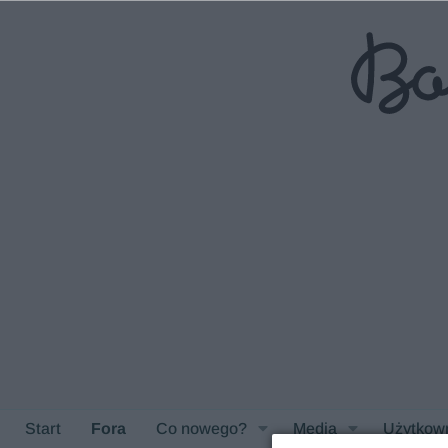
Start
Fora
Co nowego?
Media
Użytkow