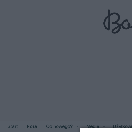
Start
Fora
Co nowego?
Media
Użytkow