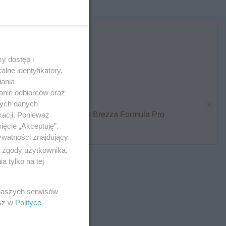
y dostęp i
lne identyfikatory,
iania
anie odbiorców oraz
nych danych
karmienia i zawalcz o Baby Brezza Formula Pro
kacji. Ponieważ
ięcie „Akceptuję”.
ywatności znajdujący
ą zgody użytkownika,
 tylko na tej
 naszych serwisów
esz w
Polityce