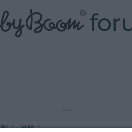
fo
reklama
nicy
Grupy