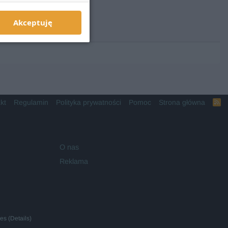
Akceptuję
kt
Regulamin
Polityka prywatności
Pomoc
Strona główna
R
S
S
O nas
Reklama
ies
(
Details
)