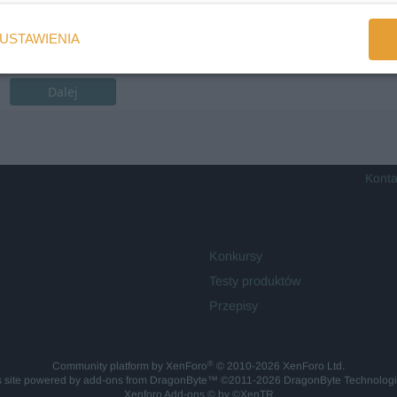
USTAWIENIA
Dalej
Konta
Konkursy
Testy produktów
Przepisy
®
Community platform by XenForo
© 2010-2026 XenForo Ltd.
is site powered by
add-ons from DragonByte™
©2011-2026
DragonByte Technolog
Xenforo Add-ons
© by ©XenTR