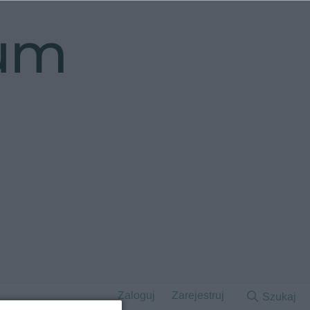
rum
Zaloguj
Zarejestruj
Szukaj