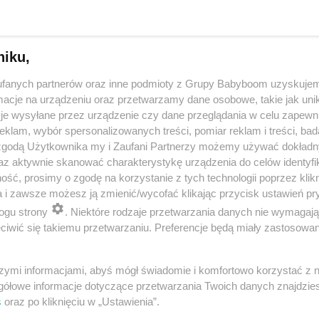
niku,
fanych partnerów oraz inne podmioty z Grupy Babyboom uzyskujem
cje na urządzeniu oraz przetwarzamy dane osobowe, takie jak unika
je wysyłane przez urządzenie czy dane przeglądania w celu zapewn
klam, wybór spersonalizowanych treści, pomiar reklam i treści, bad
 zgodą Użytkownika my i Zaufani Partnerzy możemy używać dokład
 przygotuje mleko w kilka sekund? Opowiedz historię nocnego 
az aktywnie skanować charakterystykę urządzenia do celów identyfi
ść, prosimy o zgodę na korzystanie z tych technologii poprzez klikn
a i zawsze możesz ją zmienić/wycofać klikając przycisk ustawień pr
ogu strony
. Niektóre rodzaje przetwarzania danych nie wymagaj
reklama
iwić się takiemu przetwarzaniu. Preferencje będą miały zastosowania
szymi informacjami, abyś mógł świadomie i komfortowo korzystać z
gółowe informacje dotyczące przetwarzania Twoich danych znajdzi
s
oraz po kliknięciu w „Ustawienia”.