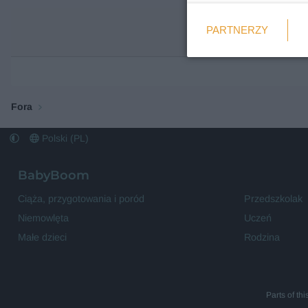
Weryfikacja
PARTNERZY
Wymagane
Fora
Polski (PL)
BabyBoom
Ciąża, przygotowania i poród
Przedszkolak
Niemowlęta
Uczeń
Małe dzieci
Rodzina
Parts of th