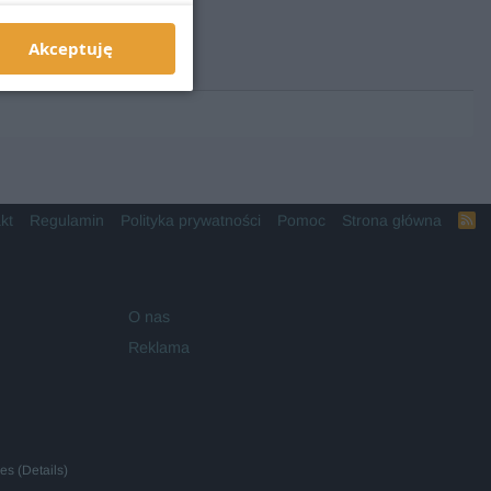
Akceptuję
kt
Regulamin
Polityka prywatności
Pomoc
Strona główna
R
S
S
O nas
Reklama
ies
(
Details
)