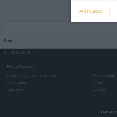
Weryfikacja
PARTNERZY
Wymagane
Fora
Polski (PL)
BabyBoom
Ciąża, przygotowania i poród
Przedszkolak
Niemowlęta
Uczeń
Małe dzieci
Rodzina
Parts of th