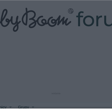
fo
reklama
nicy
Grupy