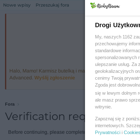
Nowe wpisy
Przeszukaj fora
Drogi Użytkow
My, naszych 1162 zau
przechowujemy informa
standardowe informac
spersonalizowanych re
ulepszanie usług. Za
Halo, Mamo! Karmisz butelką i marzysz o ekspresie, który
geolokalizacyjnych or
Advanced.
Wyślij zgłoszenie
cenimy Twoją prywatno
Zgoda jest dobrowoln
się w lewym dolnym r
ale masz prawo sprzec
Fora
witrynie.
Verification required
Zapoznaj się z poniż
internetowych. Szcze
Before continuing, please complete the verification check.
Prywatności
i
Cookie