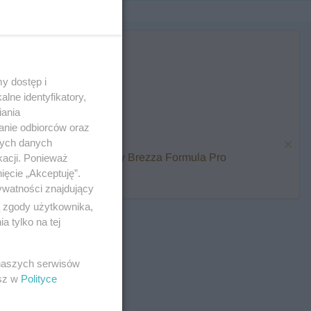
y dostęp i
lne identyfikatory,
iania
anie odbiorców oraz
nych danych
karmienia i zawalcz o Baby Brezza Formula Pro
kacji. Ponieważ
ięcie „Akceptuję”.
ywatności znajdujący
ą zgody użytkownika,
 tylko na tej
 naszych serwisów
esz w
Polityce