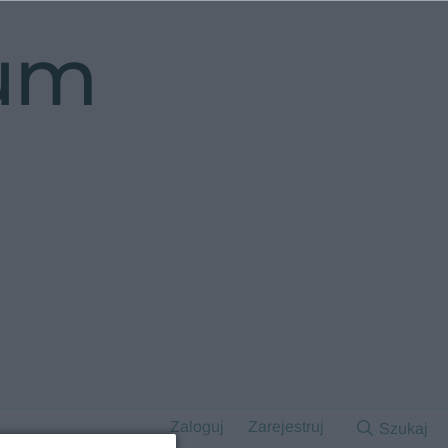
rum
Zaloguj
Zarejestruj
Szukaj