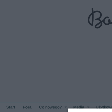
Start
Fora
Co nowego?
Media
Użytkow