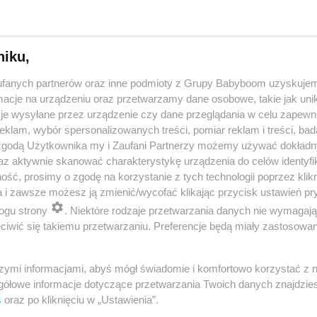
niku,
fanych partnerów oraz inne podmioty z Grupy Babyboom uzyskujem
cje na urządzeniu oraz przetwarzamy dane osobowe, takie jak unika
je wysyłane przez urządzenie czy dane przeglądania w celu zapewn
klam, wybór spersonalizowanych treści, pomiar reklam i treści, bad
 zgodą Użytkownika my i Zaufani Partnerzy możemy używać dokład
 przygotuje mleko w kilka sekund? Opowiedz historię nocnego 
az aktywnie skanować charakterystykę urządzenia do celów identyfi
ść, prosimy o zgodę na korzystanie z tych technologii poprzez klikn
a i zawsze możesz ją zmienić/wycofać klikając przycisk ustawień pr
ogu strony
. Niektóre rodzaje przetwarzania danych nie wymagaj
reklama
iwić się takiemu przetwarzaniu. Preferencje będą miały zastosowania
szymi informacjami, abyś mógł świadomie i komfortowo korzystać z
gółowe informacje dotyczące przetwarzania Twoich danych znajdzi
s
oraz po kliknięciu w „Ustawienia”.