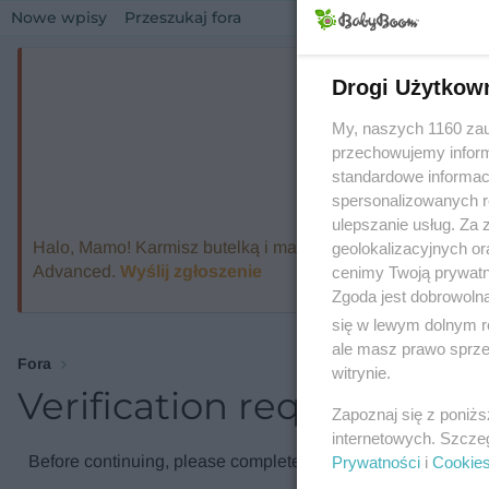
Nowe wpisy
Przeszukaj fora
Drogi Użytkow
My, naszych 1160 zau
przechowujemy informa
standardowe informac
spersonalizowanych re
ulepszanie usług. Za
Halo, Mamo! Karmisz butelką i marzysz o ekspresie, który
geolokalizacyjnych or
Advanced.
Wyślij zgłoszenie
cenimy Twoją prywatno
Zgoda jest dobrowoln
się w lewym dolnym r
ale masz prawo sprzec
Fora
witrynie.
Verification required
Zapoznaj się z poniż
internetowych. Szcze
Before continuing, please complete the verification check.
Prywatności
i
Cookie