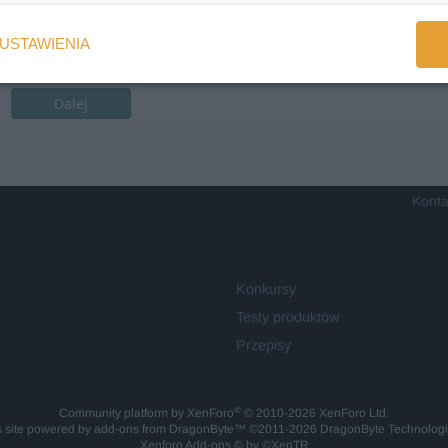
USTAWIENIA
Dalej
Konta
Konkursy
Testy produktów
Przepisy
®
Community platform by XenForo
© 2010-2026 XenForo Ltd.
is site powered by
add-ons from DragonByte™
©2011-2026
DragonByte Technolog
Xenforo Add-ons
© by ©XenTR