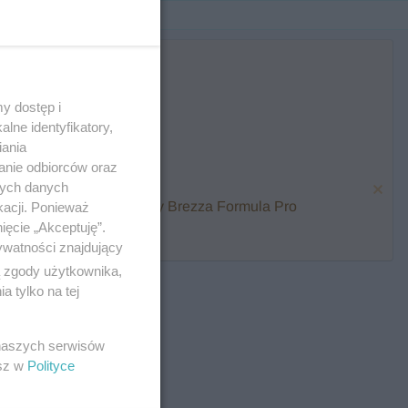
y dostęp i
lne identyfikatory,
iania
anie odbiorców oraz
nych danych
karmienia i zawalcz o Baby Brezza Formula Pro
kacji. Ponieważ
ięcie „Akceptuję”.
ywatności znajdujący
ą zgody użytkownika,
 tylko na tej
 naszych serwisów
esz w
Polityce