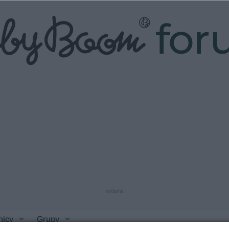
fo
reklama
nicy
Grupy