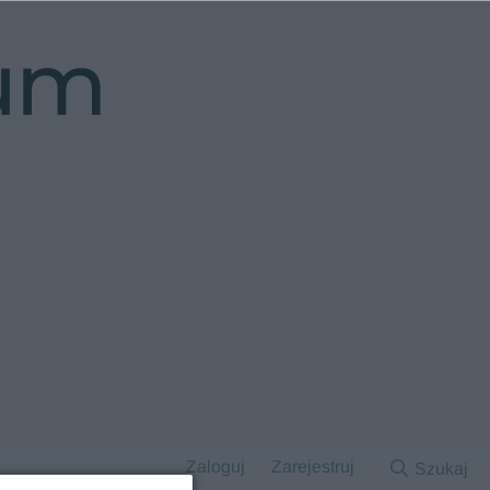
rum
Zaloguj
Zarejestruj
Szukaj