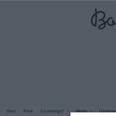
Start
Fora
Co nowego?
Media
Użytkow