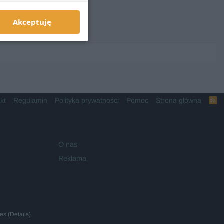
Akceptuję
kt
Regulamin
Polityka prywatności
Pomoc
Strona główna
R
S
S
O nas
Reklama
ies
(
Details
)