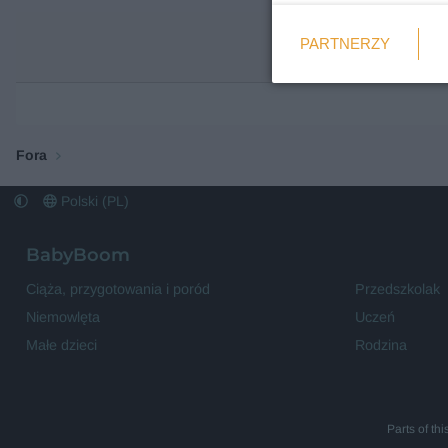
Weryfikacja
PARTNERZY
Wymagane
Fora
Polski (PL)
BabyBoom
Ciąża, przygotowania i poród
Przedszkolak
Niemowlęta
Uczeń
Małe dzieci
Rodzina
Parts of th