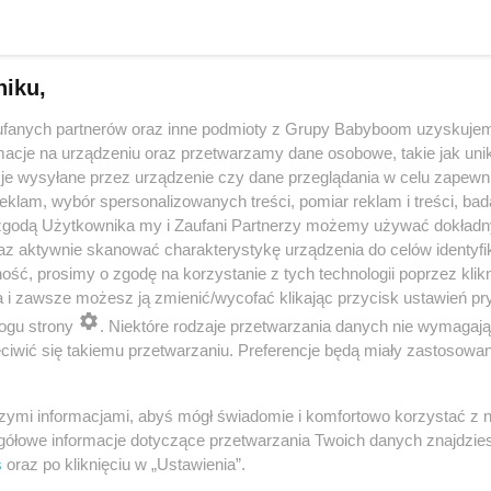
niku,
fanych partnerów oraz inne podmioty z Grupy Babyboom uzyskujem
cje na urządzeniu oraz przetwarzamy dane osobowe, takie jak unika
je wysyłane przez urządzenie czy dane przeglądania w celu zapewn
klam, wybór spersonalizowanych treści, pomiar reklam i treści, bad
 zgodą Użytkownika my i Zaufani Partnerzy możemy używać dokład
 przygotuje mleko w kilka sekund? Opowiedz historię nocnego 
az aktywnie skanować charakterystykę urządzenia do celów identyfi
ść, prosimy o zgodę na korzystanie z tych technologii poprzez klikn
a i zawsze możesz ją zmienić/wycofać klikając przycisk ustawień pr
ogu strony
. Niektóre rodzaje przetwarzania danych nie wymagaj
reklama
iwić się takiemu przetwarzaniu. Preferencje będą miały zastosowania
szymi informacjami, abyś mógł świadomie i komfortowo korzystać z
gółowe informacje dotyczące przetwarzania Twoich danych znajdzi
s
oraz po kliknięciu w „Ustawienia”.