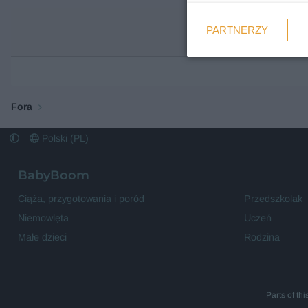
Weryfikacja
PARTNERZY
Wymagane
Fora
Polski (PL)
BabyBoom
Ciąża, przygotowania i poród
Przedszkolak
Niemowlęta
Uczeń
Małe dzieci
Rodzina
Parts of th