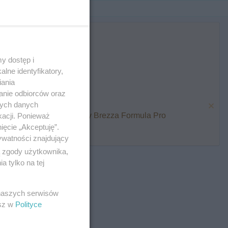
y dostęp i
lne identyfikatory,
iania
anie odbiorców oraz
nych danych
karmienia i zawalcz o Baby Brezza Formula Pro
kacji. Ponieważ
ięcie „Akceptuję”.
ywatności znajdujący
ą zgody użytkownika,
 tylko na tej
 naszych serwisów
esz w
Polityce