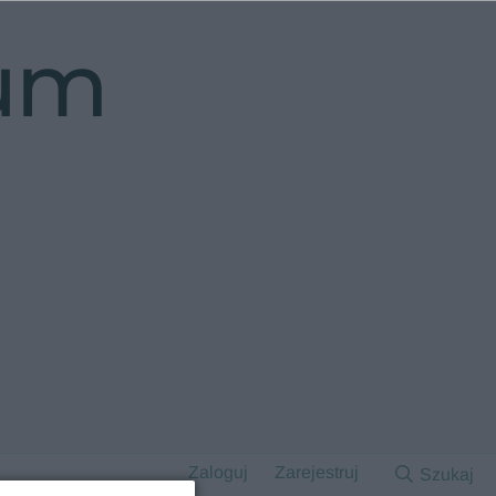
rum
Zaloguj
Zarejestruj
Szukaj