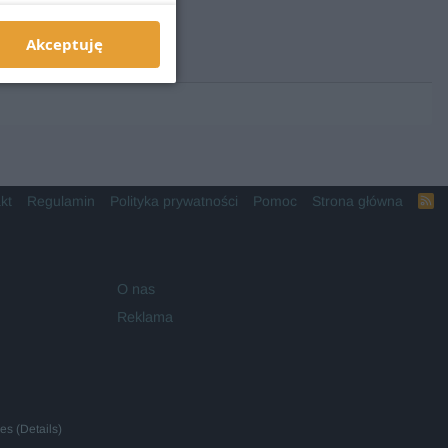
Akceptuję
kt
Regulamin
Polityka prywatności
Pomoc
Strona główna
R
S
S
O nas
Reklama
ies
(
Details
)