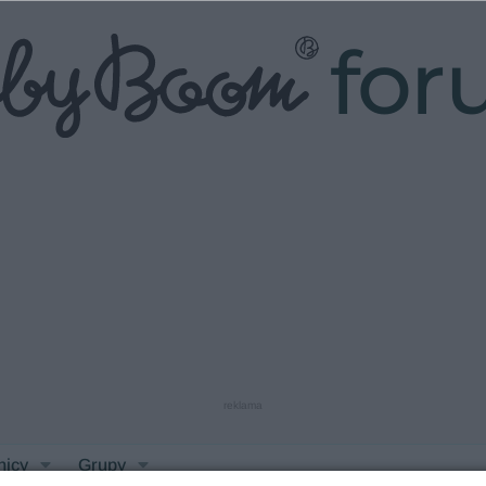
fo
reklama
nicy
Grupy