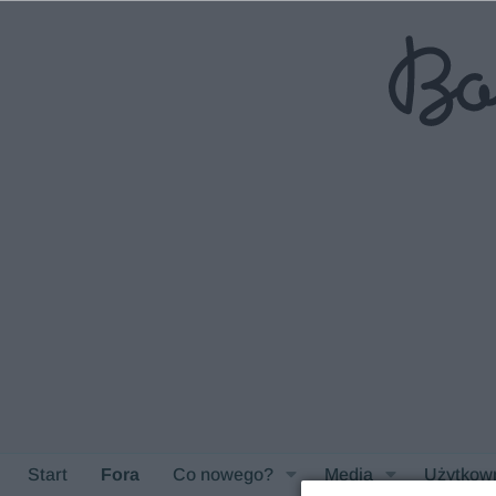
Start
Fora
Co nowego?
Media
Użytkow