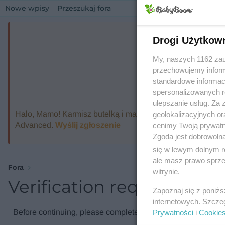
Nowe wpisy
Przeszukaj fora
Drogi Użytkow
My, naszych 1162 zau
przechowujemy informa
standardowe informac
spersonalizowanych re
ulepszanie usług. Za
Halo, Mamo! Karmisz butelką i marzysz o ekspresie, który
geolokalizacyjnych or
Advanced.
Wyślij zgłoszenie
cenimy Twoją prywatno
Zgoda jest dobrowoln
się w lewym dolnym r
ale masz prawo sprzec
Fora
witrynie.
Verification required
Zapoznaj się z poniż
internetowych. Szcze
Before continuing, please complete the verification check.
Prywatności
i
Cookie