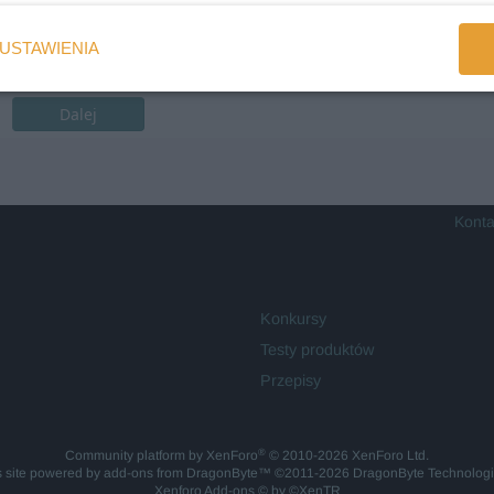
USTAWIENIA
Dalej
Konta
Konkursy
Testy produktów
Przepisy
®
Community platform by XenForo
© 2010-2026 XenForo Ltd.
is site powered by
add-ons from DragonByte™
©2011-2026
DragonByte Technolog
Xenforo Add-ons
© by ©XenTR