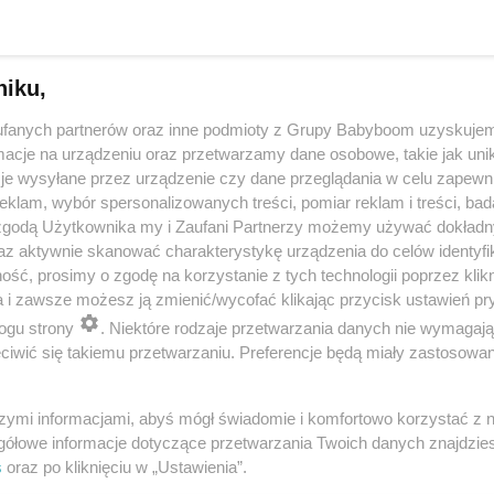
niku,
fanych partnerów oraz inne podmioty z Grupy Babyboom uzyskujem
cje na urządzeniu oraz przetwarzamy dane osobowe, takie jak unika
je wysyłane przez urządzenie czy dane przeglądania w celu zapewn
klam, wybór spersonalizowanych treści, pomiar reklam i treści, bad
 zgodą Użytkownika my i Zaufani Partnerzy możemy używać dokład
 przygotuje mleko w kilka sekund? Opowiedz historię nocnego 
az aktywnie skanować charakterystykę urządzenia do celów identyfi
ść, prosimy o zgodę na korzystanie z tych technologii poprzez klikn
a i zawsze możesz ją zmienić/wycofać klikając przycisk ustawień pr
ogu strony
. Niektóre rodzaje przetwarzania danych nie wymagaj
reklama
iwić się takiemu przetwarzaniu. Preferencje będą miały zastosowania
szymi informacjami, abyś mógł świadomie i komfortowo korzystać z
gółowe informacje dotyczące przetwarzania Twoich danych znajdzi
s
oraz po kliknięciu w „Ustawienia”.