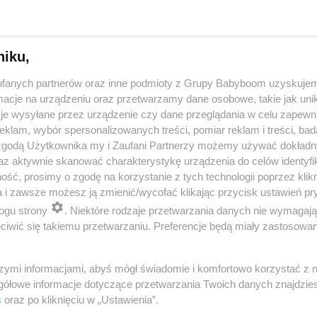
niku,
fanych partnerów oraz inne podmioty z Grupy Babyboom uzyskujem
cje na urządzeniu oraz przetwarzamy dane osobowe, takie jak unika
je wysyłane przez urządzenie czy dane przeglądania w celu zapewn
klam, wybór spersonalizowanych treści, pomiar reklam i treści, bad
 zgodą Użytkownika my i Zaufani Partnerzy możemy używać dokład
 przygotuje mleko w kilka sekund? Opowiedz historię nocnego 
az aktywnie skanować charakterystykę urządzenia do celów identyfi
ść, prosimy o zgodę na korzystanie z tych technologii poprzez klikn
a i zawsze możesz ją zmienić/wycofać klikając przycisk ustawień pr
ogu strony
. Niektóre rodzaje przetwarzania danych nie wymagaj
reklama
iwić się takiemu przetwarzaniu. Preferencje będą miały zastosowania
szymi informacjami, abyś mógł świadomie i komfortowo korzystać z
gółowe informacje dotyczące przetwarzania Twoich danych znajdzi
s
oraz po kliknięciu w „Ustawienia”.