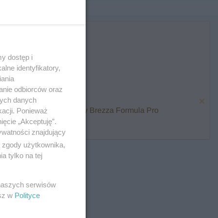
y dostęp i
lne identyfikatory,
iania
anie odbiorców oraz
nych danych
karmienia i zawalcz o Baby Brezza Formula Pro
kacji. Ponieważ
ięcie „Akceptuję”.
ywatności znajdujący
ą zgody użytkownika,
 tylko na tej
 naszych serwisów
esz w
Polityce