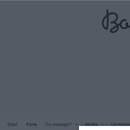
Start
Fora
Co nowego?
Media
Użytkow