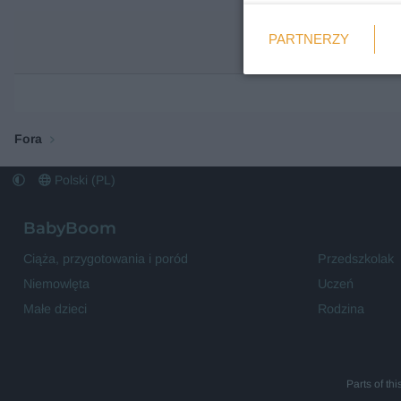
Weryfikacja
PARTNERZY
Wymagane
Fora
Polski (PL)
BabyBoom
Ciąża, przygotowania i poród
Przedszkolak
Niemowlęta
Uczeń
Małe dzieci
Rodzina
Parts of th