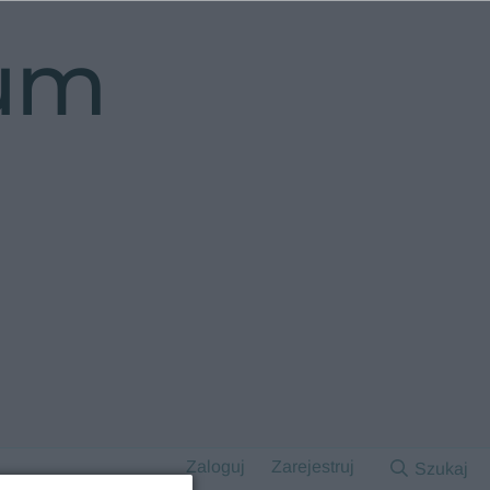
rum
Zaloguj
Zarejestruj
Szukaj