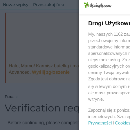
Nowe wpisy
Przeszukaj fora
Drogi Użytkow
My, naszych 1162 zau
przechowujemy informa
standardowe informac
spersonalizowanych re
ulepszanie usług. Za
Halo, Mamo! Karmisz butelką i marzysz o ekspresie, który
geolokalizacyjnych or
Advanced.
Wyślij zgłoszenie
cenimy Twoją prywatno
Zgoda jest dobrowoln
się w lewym dolnym r
ale masz prawo sprzec
Fora
witrynie.
Verification required
Zapoznaj się z poniż
internetowych. Szcze
Before continuing, please complete the verification check.
Prywatności
i
Cookie