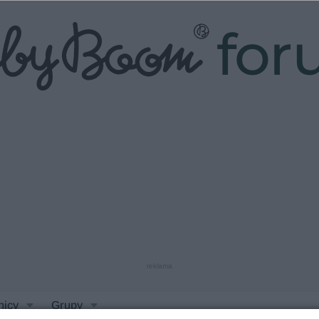
fo
reklama
nicy
Grupy