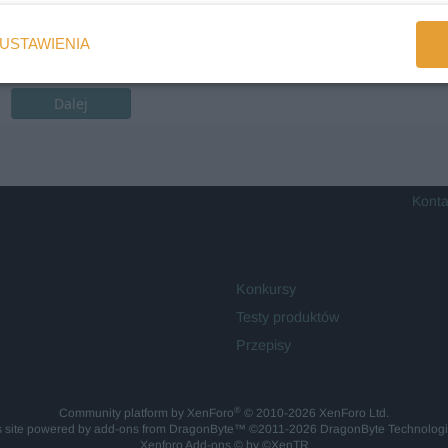
USTAWIENIA
Dalej
Konta
Konkursy
Testy produktów
Przepisy
®
Community platform by XenForo
© 2010-2026 XenForo Ltd.
is site powered by
add-ons from DragonByte™
©2011-2026
DragonByte Technolog
Xenforo Add-ons
© by ©XenTR