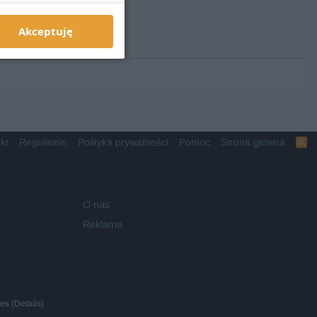
Akceptuję
kt
Regulamin
Polityka prywatności
Pomoc
Strona główna
R
S
S
O nas
Reklama
ies
(
Details
)