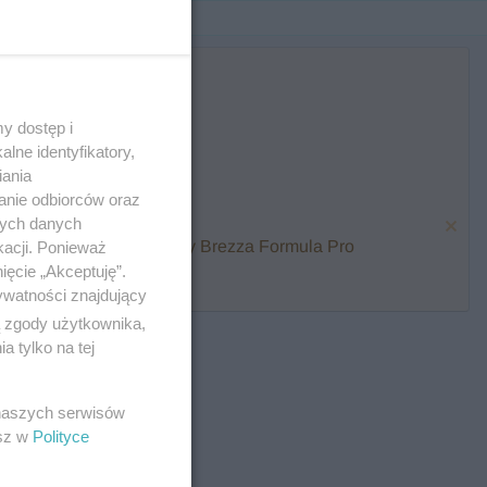
y dostęp i
lne identyfikatory,
iania
anie odbiorców oraz
nych danych
karmienia i zawalcz o Baby Brezza Formula Pro
kacji. Ponieważ
ięcie „Akceptuję”.
ywatności znajdujący
ą zgody użytkownika,
 tylko na tej
 naszych serwisów
esz w
Polityce