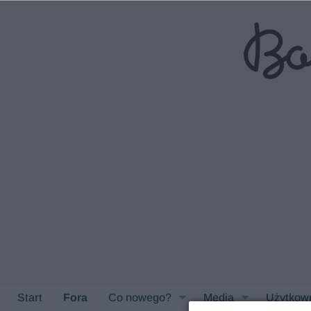
Start
Fora
Co nowego?
Media
Użytkow