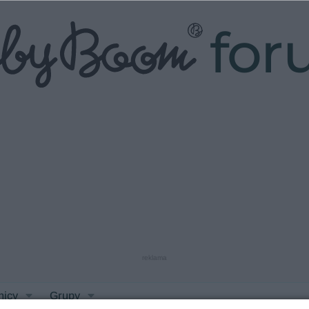
fo
reklama
nicy
Grupy