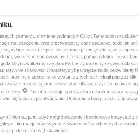
niku,
fanych partnerów oraz inne podmioty z Grupy Babyboom uzyskujem
cje na urządzeniu oraz przetwarzamy dane osobowe, takie jak unika
je wysyłane przez urządzenie czy dane przeglądania w celu zapewn
klam, wybór spersonalizowanych treści, pomiar reklam i treści, bad
 zgodą Użytkownika my i Zaufani Partnerzy możemy używać dokład
 przygotuje mleko w kilka sekund? Opowiedz historię nocnego 
az aktywnie skanować charakterystykę urządzenia do celów identyfi
ść, prosimy o zgodę na korzystanie z tych technologii poprzez klikn
a i zawsze możesz ją zmienić/wycofać klikając przycisk ustawień pr
ogu strony
. Niektóre rodzaje przetwarzania danych nie wymagaj
reklama
iwić się takiemu przetwarzaniu. Preferencje będą miały zastosowania
szymi informacjami, abyś mógł świadomie i komfortowo korzystać z
gółowe informacje dotyczące przetwarzania Twoich danych znajdzi
s
oraz po kliknięciu w „Ustawienia”.