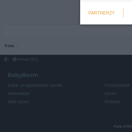
Weryfikacja
PARTNERZY
Wymagane
Fora
Polski (PL)
BabyBoom
Ciąża, przygotowania i poród
Przedszkolak
Niemowlęta
Uczeń
Małe dzieci
Rodzina
Parts of th