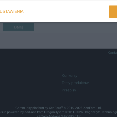
USTAWIENIA
Dalej
Konta
Konkursy
Testy produktów
Przepisy
®
Community platform by XenForo
© 2010-2026 XenForo Ltd.
is site powered by
add-ons from DragonByte™
©2011-2026
DragonByte Technolog
Xenforo Add-ons
© by ©XenTR