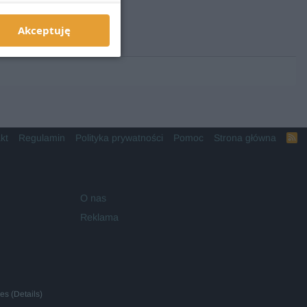
Akceptuję
kt
Regulamin
Polityka prywatności
Pomoc
Strona główna
R
S
S
O nas
Reklama
ies
(
Details
)