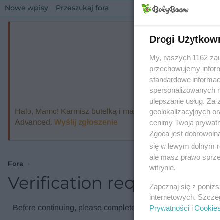
Nowe wpisy
Przeszukaj fora
Drogi Użytkow
My, naszych 1162 zau
przechowujemy informa
standardowe informac
spersonalizowanych re
ulepszanie usług. Za
Halo, Mamo! Karmisz butelką i marzysz o ekspresie, który
geolokalizacyjnych or
Advanced.
Wyślij zgłoszenie
cenimy Twoją prywatno
Zgoda jest dobrowoln
się w lewym dolnym r
ale masz prawo sprzec
Fora
witrynie.
Verification required
Zapoznaj się z poniż
internetowych. Szcze
Before continuing, please complete the verification check.
Prywatności
i
Cookie