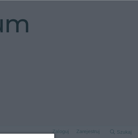
rum
Zaloguj
Zarejestruj
Szukaj