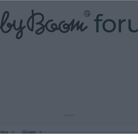
fo
reklama
nicy
Grupy