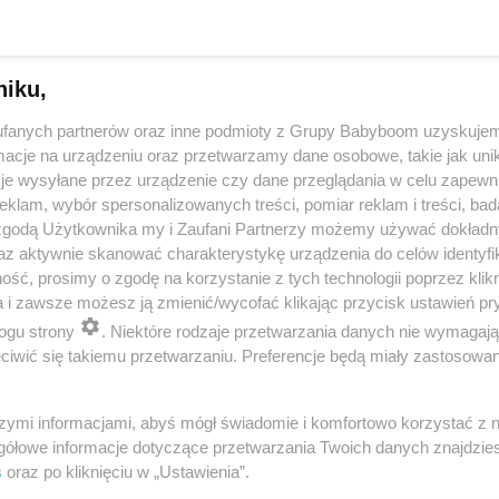
niku,
fanych partnerów oraz inne podmioty z Grupy Babyboom uzyskujem
cje na urządzeniu oraz przetwarzamy dane osobowe, takie jak unika
je wysyłane przez urządzenie czy dane przeglądania w celu zapewn
klam, wybór spersonalizowanych treści, pomiar reklam i treści, bad
 zgodą Użytkownika my i Zaufani Partnerzy możemy używać dokład
 przygotuje mleko w kilka sekund? Opowiedz historię nocnego 
az aktywnie skanować charakterystykę urządzenia do celów identyfi
ść, prosimy o zgodę na korzystanie z tych technologii poprzez klikn
a i zawsze możesz ją zmienić/wycofać klikając przycisk ustawień pr
ogu strony
. Niektóre rodzaje przetwarzania danych nie wymagaj
reklama
iwić się takiemu przetwarzaniu. Preferencje będą miały zastosowania
szymi informacjami, abyś mógł świadomie i komfortowo korzystać z
gółowe informacje dotyczące przetwarzania Twoich danych znajdzi
s
oraz po kliknięciu w „Ustawienia”.