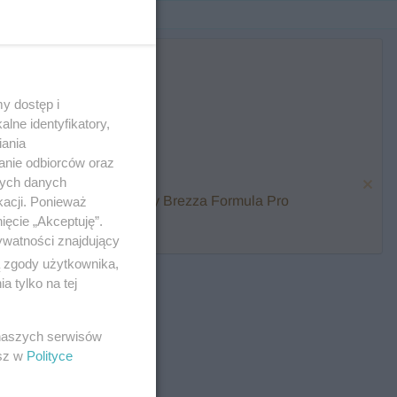
y dostęp i
lne identyfikatory,
iania
anie odbiorców oraz
nych danych
karmienia i zawalcz o Baby Brezza Formula Pro
kacji. Ponieważ
ięcie „Akceptuję”.
ywatności znajdujący
ą zgody użytkownika,
 tylko na tej
 naszych serwisów
esz w
Polityce