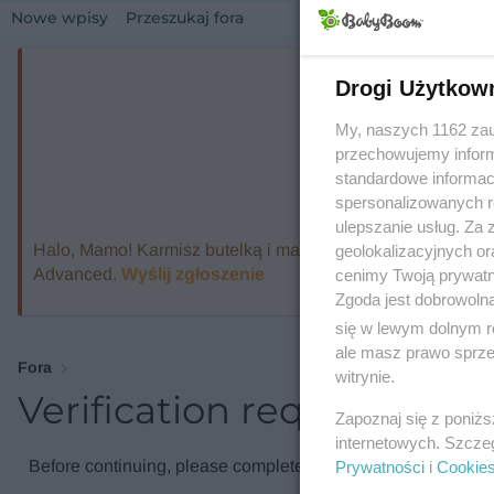
Nowe wpisy
Przeszukaj fora
Drogi Użytkow
My, naszych 1162 zau
przechowujemy informa
standardowe informac
spersonalizowanych re
ulepszanie usług. Za
Halo, Mamo! Karmisz butelką i marzysz o ekspresie, który
geolokalizacyjnych or
Advanced.
Wyślij zgłoszenie
cenimy Twoją prywatno
Zgoda jest dobrowoln
się w lewym dolnym r
ale masz prawo sprzec
Fora
witrynie.
Verification required
Zapoznaj się z poniż
internetowych. Szcze
Before continuing, please complete the verification check.
Prywatności
i
Cookie