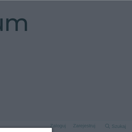
rum
Zaloguj
Zarejestruj
Szukaj