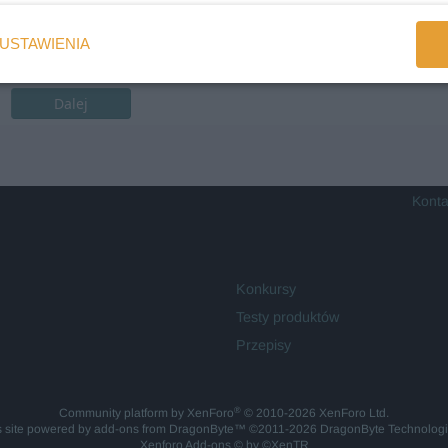
USTAWIENIA
Dalej
Konta
Konkursy
Testy produktów
Przepisy
®
Community platform by XenForo
© 2010-2026 XenForo Ltd.
is site powered by
add-ons from DragonByte™
©2011-2026
DragonByte Technolog
Xenforo Add-ons
© by ©XenTR