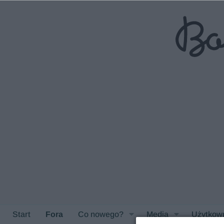
Start
Fora
Co nowego?
Media
Użytkow