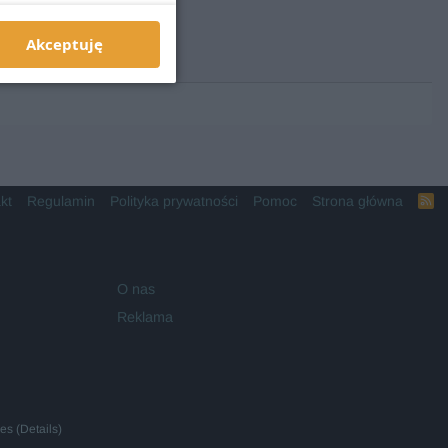
Akceptuję
kt
Regulamin
Polityka prywatności
Pomoc
Strona główna
R
S
S
O nas
Reklama
ies
(
Details
)