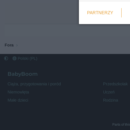
Weryfikacja
PARTNERZY
Wymagane
Fora
Polski (PL)
BabyBoom
Ciąża, przygotowania i poród
Przedszkolak
Niemowlęta
Uczeń
Małe dzieci
Rodzina
Parts of th