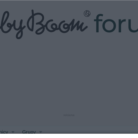
fo
reklama
nicy
Grupy