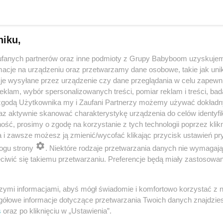
niku,
fanych partnerów oraz inne podmioty z Grupy Babyboom uzyskujem
cje na urządzeniu oraz przetwarzamy dane osobowe, takie jak unika
je wysyłane przez urządzenie czy dane przeglądania w celu zapewn
klam, wybór spersonalizowanych treści, pomiar reklam i treści, bad
 zgodą Użytkownika my i Zaufani Partnerzy możemy używać dokład
 przygotuje mleko w kilka sekund? Opowiedz historię nocnego 
az aktywnie skanować charakterystykę urządzenia do celów identyfi
ść, prosimy o zgodę na korzystanie z tych technologii poprzez klikn
a i zawsze możesz ją zmienić/wycofać klikając przycisk ustawień pr
ogu strony
. Niektóre rodzaje przetwarzania danych nie wymagaj
reklama
iwić się takiemu przetwarzaniu. Preferencje będą miały zastosowania
szymi informacjami, abyś mógł świadomie i komfortowo korzystać z
gółowe informacje dotyczące przetwarzania Twoich danych znajdzi
s
oraz po kliknięciu w „Ustawienia”.