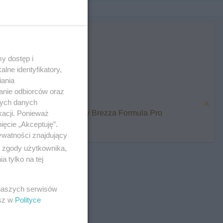
y dostęp i
lne identyfikatory,
iania
anie odbiorców oraz
nych danych
karmienia i zawalcz o Baby Brezza Formula Pro
kacji. Ponieważ
ięcie „Akceptuję”.
ywatności znajdujący
ą zgody użytkownika,
 tylko na tej
 naszych serwisów
esz w
Polityce