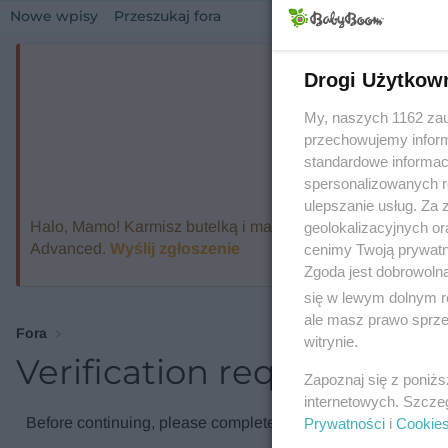
Nowe wpisy
Przeszukaj fora
Drogi Użytkow
My, naszych 1162 zau
przechowujemy informa
standardowe informac
spersonalizowanych re
ulepszanie usług. Za
Halo, Mamo! Karmisz butelką i marzysz o ekspresie, który
geolokalizacyjnych or
Advanced.
Wyślij zgłoszenie
cenimy Twoją prywatno
Zgoda jest dobrowoln
się w lewym dolnym r
ale masz prawo sprzec
Fora
witrynie.
Verification required
Zapoznaj się z poniż
internetowych. Szcze
Before continuing, please complete the verification check.
Prywatności
i
Cookie