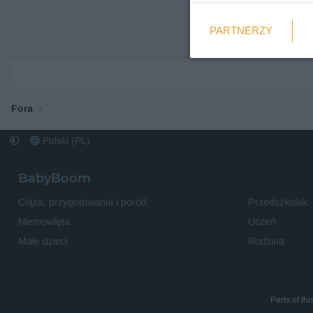
Weryfikacja
PARTNERZY
Wymagane
Fora
Polski (PL)
BabyBoom
Ciąża, przygotowania i poród
Przedszkolak
Niemowlęta
Uczeń
Małe dzieci
Rodzina
Parts of th