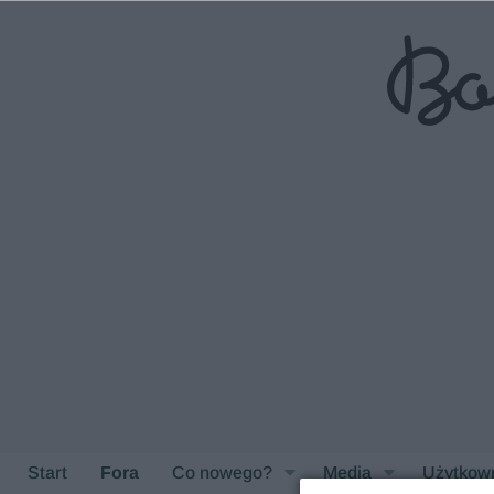
Start
Fora
Co nowego?
Media
Użytkow