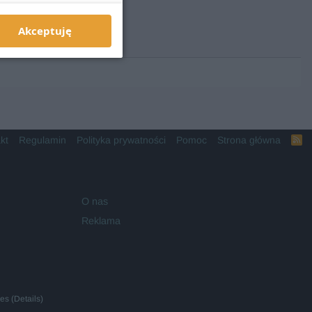
Akceptuję
kt
Regulamin
Polityka prywatności
Pomoc
Strona główna
R
S
S
O nas
Reklama
ies
(
Details
)