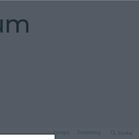
rum
Zaloguj
Zarejestruj
Szukaj