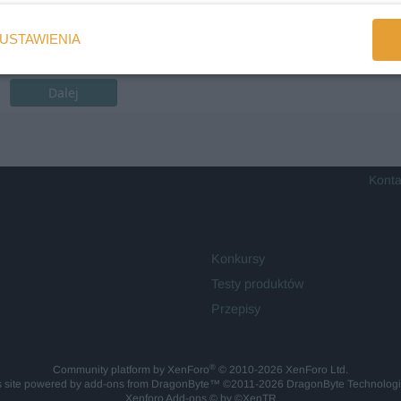
USTAWIENIA
Dalej
Konta
Konkursy
Testy produktów
Przepisy
®
Community platform by XenForo
© 2010-2026 XenForo Ltd.
is site powered by
add-ons from DragonByte™
©2011-2026
DragonByte Technolog
Xenforo Add-ons
© by ©XenTR