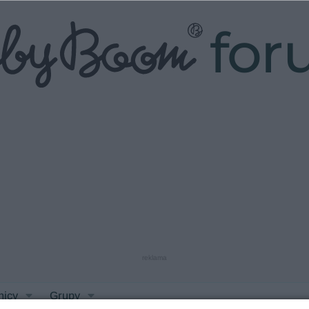
fo
reklama
nicy
Grupy