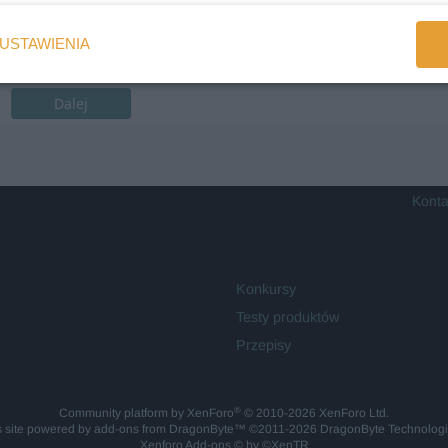
USTAWIENIA
Dalej
Konta
Konkursy
Testy produktów
Przepisy
®
Community platform by XenForo
© 2010-2026 XenForo Ltd.
is site powered by
add-ons from DragonByte™
©2011-2026
DragonByte Technolog
Xenforo Add-ons
© by ©XenTR