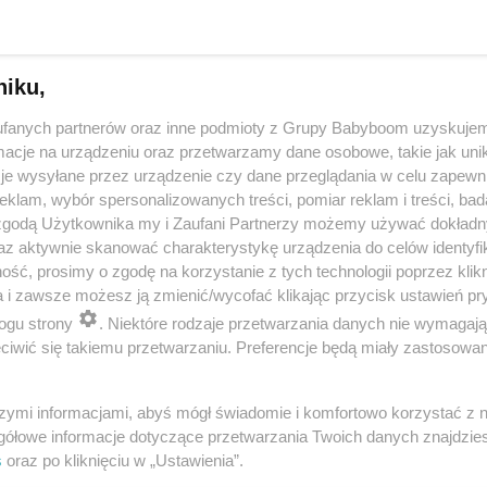
niku,
fanych partnerów oraz inne podmioty z Grupy Babyboom uzyskujem
cje na urządzeniu oraz przetwarzamy dane osobowe, takie jak unika
je wysyłane przez urządzenie czy dane przeglądania w celu zapewn
klam, wybór spersonalizowanych treści, pomiar reklam i treści, bad
 zgodą Użytkownika my i Zaufani Partnerzy możemy używać dokład
 przygotuje mleko w kilka sekund? Opowiedz historię nocnego 
az aktywnie skanować charakterystykę urządzenia do celów identyfi
ść, prosimy o zgodę na korzystanie z tych technologii poprzez klikn
a i zawsze możesz ją zmienić/wycofać klikając przycisk ustawień pr
ogu strony
. Niektóre rodzaje przetwarzania danych nie wymagaj
reklama
iwić się takiemu przetwarzaniu. Preferencje będą miały zastosowania
szymi informacjami, abyś mógł świadomie i komfortowo korzystać z
gółowe informacje dotyczące przetwarzania Twoich danych znajdzi
s
oraz po kliknięciu w „Ustawienia”.