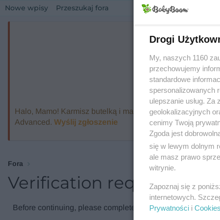
Nowe wpisy
Przeszukaj fora
Drogi Użytkow
My, naszych 1160 zau
przechowujemy informa
standardowe informac
spersonalizowanych re
ulepszanie usług. Za
Halo, Mamo! Karmisz butelką i marzysz o ekspresie, który
geolokalizacyjnych or
Advanced.
Wyślij zgłoszenie
cenimy Twoją prywatno
Zgoda jest dobrowoln
się w lewym dolnym r
ale masz prawo sprzec
Fora
witrynie.
Verification required
Zapoznaj się z poniż
internetowych. Szcze
Before continuing, please complete the verification check.
Prywatności
i
Cookie