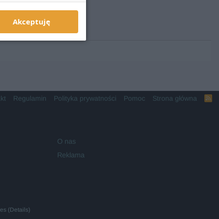
Akceptuję
kt
Regulamin
Polityka prywatności
Pomoc
Strona główna
R
S
S
O nas
Reklama
ies
(
Details
)