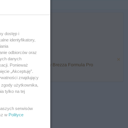
y dostęp i
lne identyfikatory,
iania
anie odbiorców oraz
nych danych
karmienia i zawalcz o Baby Brezza Formula Pro
kacji. Ponieważ
ięcie „Akceptuję”.
ywatności znajdujący
ą zgody użytkownika,
 tylko na tej
 naszych serwisów
esz w
Polityce