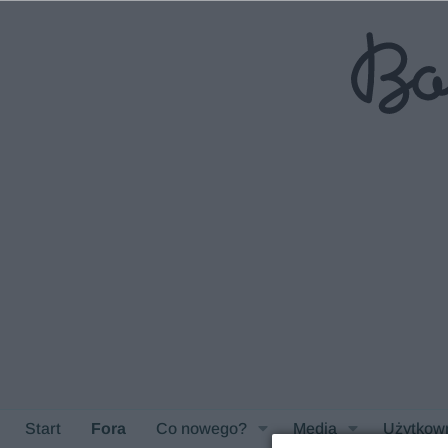
Start
Fora
Co nowego?
Media
Użytkow