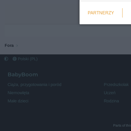
Weryfikacja
PARTNERZY
Wymagane
Fora
Polski (PL)
BabyBoom
Ciąża, przygotowania i poród
Przedszkolak
Niemowlęta
Uczeń
Małe dzieci
Rodzina
Parts of th