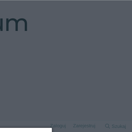
rum
Zaloguj
Zarejestruj
Szukaj