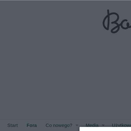
Start
Fora
Co nowego?
Media
Użytkow