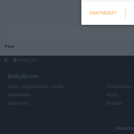
Weryfikacja
PARTNERZY
Wymagane
Fora
Polski (PL)
BabyBoom
Ciąża, przygotowania i poród
Przedszkolak
Niemowlęta
Uczeń
Małe dzieci
Rodzina
Parts of th