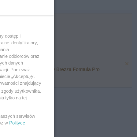
y dostęp i
lne identyfikatory,
iania
anie odbiorców oraz
nych danych
karmienia i zawalcz o Baby Brezza Formula Pro
kacji. Ponieważ
ięcie „Akceptuję”.
ywatności znajdujący
ą zgody użytkownika,
 tylko na tej
 naszych serwisów
esz w
Polityce