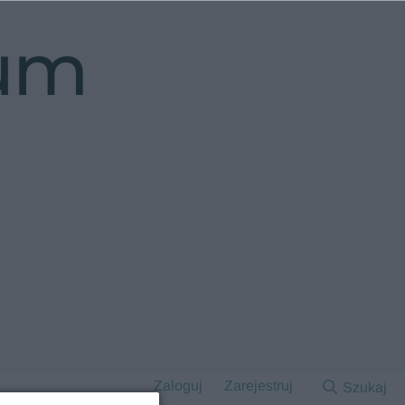
rum
Zaloguj
Zarejestruj
Szukaj