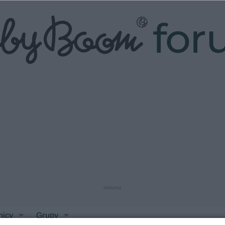
fo
reklama
nicy
Grupy