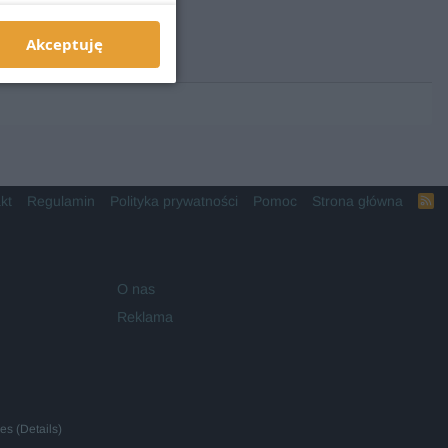
Akceptuję
kt
Regulamin
Polityka prywatności
Pomoc
Strona główna
R
S
S
O nas
Reklama
ies
(
Details
)