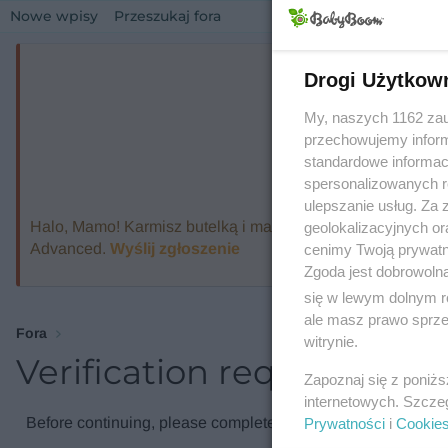
Nowe wpisy
Przeszukaj fora
Drogi Użytkow
My, naszych 1162 zau
przechowujemy informa
standardowe informac
spersonalizowanych re
ulepszanie usług. Za
Halo, Mamo! Karmisz butelką i marzysz o ekspresie, który
geolokalizacyjnych or
Advanced.
Wyślij zgłoszenie
cenimy Twoją prywatno
Zgoda jest dobrowoln
się w lewym dolnym r
ale masz prawo sprzec
Fora
witrynie.
Verification required
Zapoznaj się z poniż
internetowych. Szcze
Before continuing, please complete the verification check.
Prywatności
i
Cookie