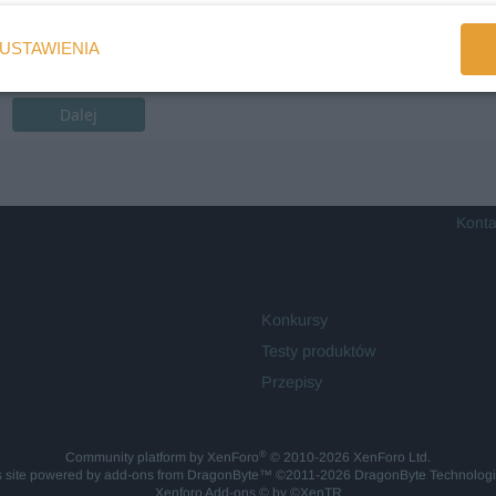
USTAWIENIA
Dalej
Konta
Konkursy
Testy produktów
Przepisy
®
Community platform by XenForo
© 2010-2026 XenForo Ltd.
is site powered by
add-ons from DragonByte™
©2011-2026
DragonByte Technolog
Xenforo Add-ons
© by ©XenTR