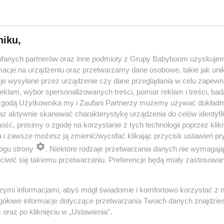
niku,
fanych partnerów oraz inne podmioty z Grupy Babyboom uzyskujem
cje na urządzeniu oraz przetwarzamy dane osobowe, takie jak unika
je wysyłane przez urządzenie czy dane przeglądania w celu zapewn
klam, wybór spersonalizowanych treści, pomiar reklam i treści, bad
 zgodą Użytkownika my i Zaufani Partnerzy możemy używać dokład
 przygotuje mleko w kilka sekund? Opowiedz historię nocnego 
az aktywnie skanować charakterystykę urządzenia do celów identyfi
ść, prosimy o zgodę na korzystanie z tych technologii poprzez klikn
a i zawsze możesz ją zmienić/wycofać klikając przycisk ustawień pr
ogu strony
. Niektóre rodzaje przetwarzania danych nie wymagaj
reklama
iwić się takiemu przetwarzaniu. Preferencje będą miały zastosowania
szymi informacjami, abyś mógł świadomie i komfortowo korzystać z
gółowe informacje dotyczące przetwarzania Twoich danych znajdzi
s
oraz po kliknięciu w „Ustawienia”.