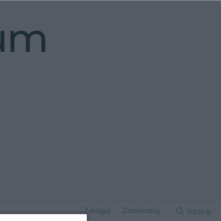
rum
Zaloguj
Zarejestruj
Szukaj