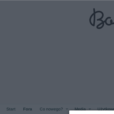
Start
Fora
Co nowego?
Media
Użytkow