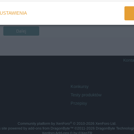
USTAWIENIA
Dalej
Konta
Konkursy
Testy produktów
Przepisy
®
Community platform by XenForo
© 2010-2026 XenForo Ltd.
is site powered by
add-ons from DragonByte™
©2011-2026
DragonByte Technolog
Xenforo Add-ons
© by ©XenTR