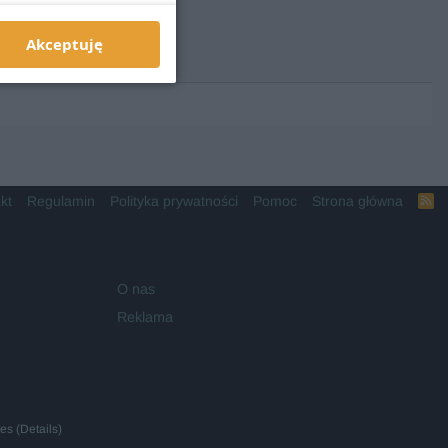
Akceptuję
kt
Regulamin
Polityka prywatności
Pomoc
Strona główna
R
S
S
O nas
Reklama
ies
(
Details
)