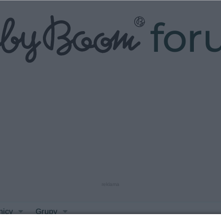
fo
reklama
nicy
Grupy