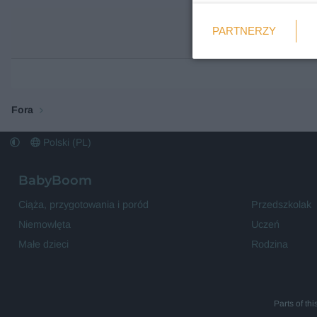
Weryfikacja
PARTNERZY
Wymagane
Fora
Polski (PL)
BabyBoom
Ciąża, przygotowania i poród
Przedszkolak
Niemowlęta
Uczeń
Małe dzieci
Rodzina
Parts of th