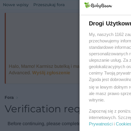
Nowe wpisy
Przeszukaj fora
Drogi Użytkow
My, naszych 1162 zau
przechowujemy informa
standardowe informac
spersonalizowanych re
ulepszanie usług. Za
Halo, Mamo! Karmisz butelką i marzysz o ekspresie, który
geolokalizacyjnych or
Advanced.
Wyślij zgłoszenie
cenimy Twoją prywatno
Zgoda jest dobrowoln
się w lewym dolnym r
ale masz prawo sprzec
Fora
witrynie.
Verification required
Zapoznaj się z poniż
internetowych. Szcze
Before continuing, please complete the verification check.
Prywatności
i
Cookie