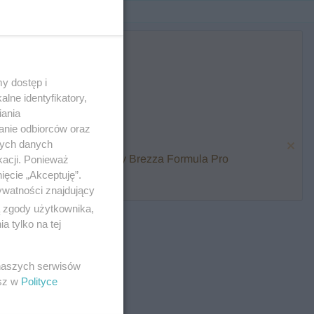
y dostęp i
lne identyfikatory,
iania
anie odbiorców oraz
nych danych
karmienia i zawalcz o Baby Brezza Formula Pro
kacji. Ponieważ
ięcie „Akceptuję”.
ywatności znajdujący
ą zgody użytkownika,
 tylko na tej
 naszych serwisów
esz w
Polityce