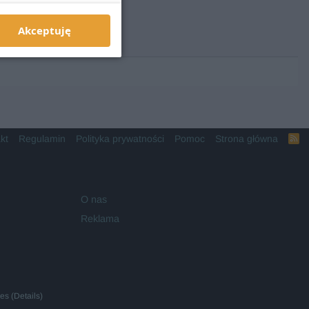
Akceptuję
kt
Regulamin
Polityka prywatności
Pomoc
Strona główna
R
S
S
O nas
Reklama
ies
(
Details
)