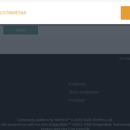
USTAWIENIA
Dalej
Konta
Konkursy
Testy produktów
Przepisy
®
Community platform by XenForo
© 2010-2026 XenForo Ltd.
is site powered by
add-ons from DragonByte™
©2011-2026
DragonByte Technolog
Xenforo Add-ons
© by ©XenTR