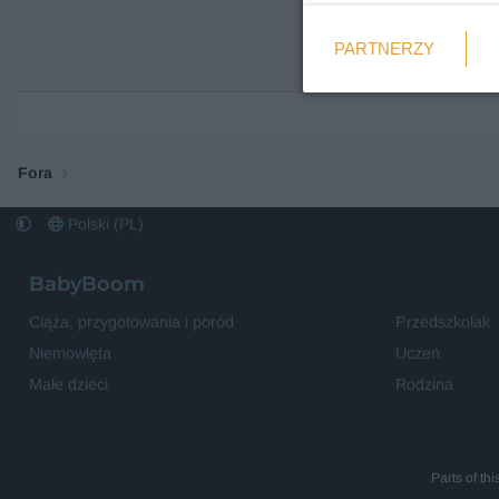
Weryfikacja
PARTNERZY
Wymagane
Fora
Polski (PL)
BabyBoom
Ciąża, przygotowania i poród
Przedszkolak
Niemowlęta
Uczeń
Małe dzieci
Rodzina
Parts of th