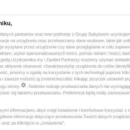
niku,
fanych partnerów oraz inne podmioty z Grupy Babyboom uzyskujem
cje na urządzeniu oraz przetwarzamy dane osobowe, takie jak unika
je wysyłane przez urządzenie czy dane przeglądania w celu zapewn
klam, wybór spersonalizowanych treści, pomiar reklam i treści, bad
 zgodą Użytkownika my i Zaufani Partnerzy możemy używać dokład
 przygotuje mleko w kilka sekund? Opowiedz historię nocnego 
az aktywnie skanować charakterystykę urządzenia do celów identyfi
ść, prosimy o zgodę na korzystanie z tych technologii poprzez klikn
a i zawsze możesz ją zmienić/wycofać klikając przycisk ustawień pr
ogu strony
. Niektóre rodzaje przetwarzania danych nie wymagaj
reklama
iwić się takiemu przetwarzaniu. Preferencje będą miały zastosowania
szymi informacjami, abyś mógł świadomie i komfortowo korzystać z
gółowe informacje dotyczące przetwarzania Twoich danych znajdzi
s
oraz po kliknięciu w „Ustawienia”.