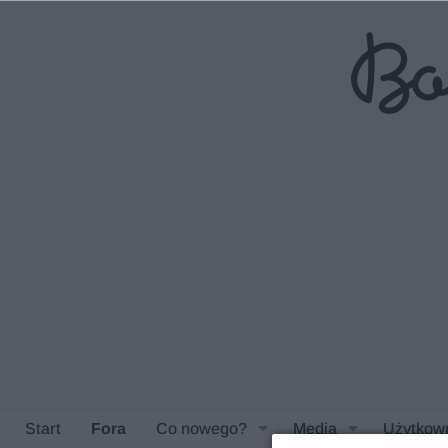
Start
Fora
Co nowego?
Media
Użytkow