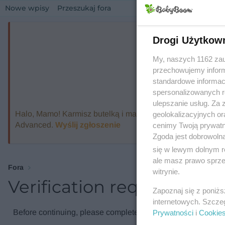
Nowe wpisy
Przeszukaj fora
Drogi Użytkow
My, naszych 1162 zau
przechowujemy informa
standardowe informac
spersonalizowanych re
ulepszanie usług. Za
Halo, Mamo! Karmisz butelką i marzysz o ekspresie, który
geolokalizacyjnych or
Advanced.
Wyślij zgłoszenie
cenimy Twoją prywatno
Zgoda jest dobrowoln
się w lewym dolnym r
ale masz prawo sprzec
Fora
witrynie.
Verification required
Zapoznaj się z poniż
internetowych. Szcze
Before continuing, please complete the verification check.
Prywatności
i
Cookie