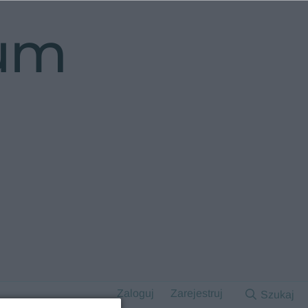
rum
Zaloguj
Zarejestruj
Szukaj