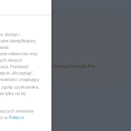
y dostęp i
lne identyfikatory,
iania
anie odbiorców oraz
nych danych
karmienia i zawalcz o Baby Brezza Formula Pro
kacji. Ponieważ
ięcie „Akceptuję”.
ywatności znajdujący
ą zgody użytkownika,
 tylko na tej
 naszych serwisów
esz w
Polityce