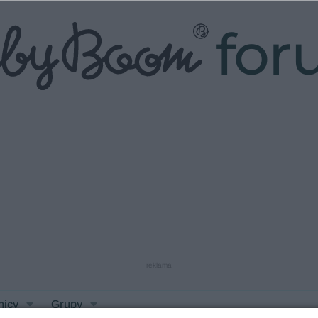
fo
reklama
nicy
Grupy