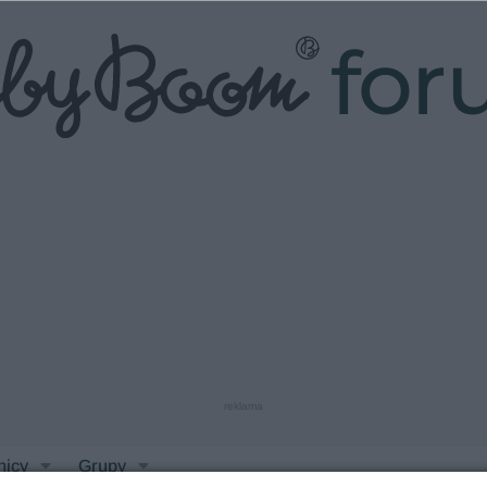
fo
reklama
nicy
Grupy