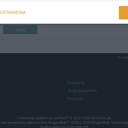
USTAWIENIA
Dalej
Konta
Konkursy
Testy produktów
Przepisy
®
Community platform by XenForo
© 2010-2026 XenForo Ltd.
is site powered by
add-ons from DragonByte™
©2011-2026
DragonByte Technolog
Xenforo Add-ons
© by ©XenTR