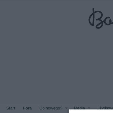
Start
Fora
Co nowego?
Media
Użytkow