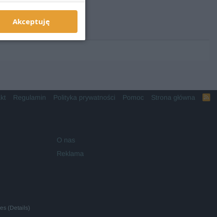
Akceptuję
kt
Regulamin
Polityka prywatności
Pomoc
Strona główna
R
S
S
O nas
Reklama
ies
(
Details
)