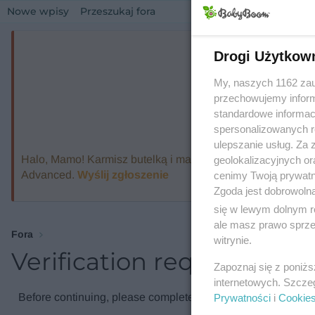
Nowe wpisy
Przeszukaj fora
Drogi Użytkow
My, naszych 1162 zau
przechowujemy informa
standardowe informac
spersonalizowanych re
ulepszanie usług. Za
Halo, Mamo! Karmisz butelką i marzysz o ekspresie, który
geolokalizacyjnych or
Advanced.
Wyślij zgłoszenie
cenimy Twoją prywatno
Zgoda jest dobrowoln
się w lewym dolnym r
ale masz prawo sprzec
Fora
witrynie.
Verification required
Zapoznaj się z poniż
internetowych. Szcze
Before continuing, please complete the verification check.
Prywatności
i
Cookie