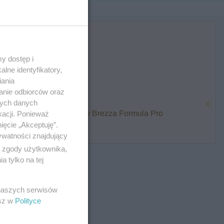
y dostęp i
lne identyfikatory,
iania
anie odbiorców oraz
nych danych
karmienia i zawalcz o Baby Brezza Formula Pro
kacji. Ponieważ
ięcie „Akceptuję”.
ywatności znajdujący
ą zgody użytkownika,
 tylko na tej
 naszych serwisów
esz w
Polityce