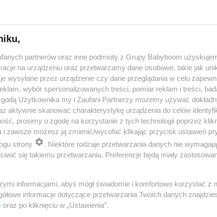
niku,
fanych partnerów oraz inne podmioty z Grupy Babyboom uzyskujem
cje na urządzeniu oraz przetwarzamy dane osobowe, takie jak unika
je wysyłane przez urządzenie czy dane przeglądania w celu zapewn
klam, wybór spersonalizowanych treści, pomiar reklam i treści, bad
 zgodą Użytkownika my i Zaufani Partnerzy możemy używać dokład
 przygotuje mleko w kilka sekund? Opowiedz historię nocnego 
az aktywnie skanować charakterystykę urządzenia do celów identyfi
ść, prosimy o zgodę na korzystanie z tych technologii poprzez klikn
a i zawsze możesz ją zmienić/wycofać klikając przycisk ustawień pr
ogu strony
. Niektóre rodzaje przetwarzania danych nie wymagaj
reklama
iwić się takiemu przetwarzaniu. Preferencje będą miały zastosowania
szymi informacjami, abyś mógł świadomie i komfortowo korzystać z
gółowe informacje dotyczące przetwarzania Twoich danych znajdzi
s
oraz po kliknięciu w „Ustawienia”.