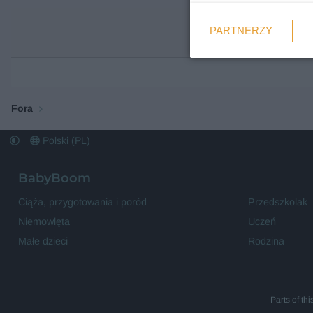
Weryfikacja
PARTNERZY
Wymagane
Fora
Polski (PL)
BabyBoom
Ciąża, przygotowania i poród
Przedszkolak
Niemowlęta
Uczeń
Małe dzieci
Rodzina
Parts of th