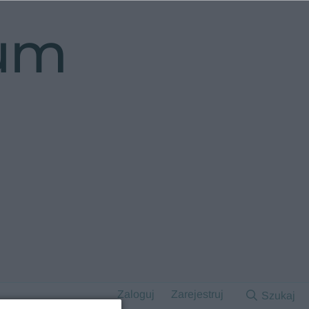
rum
Zaloguj
Zarejestruj
Szukaj