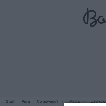
Start
Fora
Co nowego?
Media
Użytkow