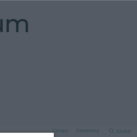
rum
Zaloguj
Zarejestruj
Szukaj