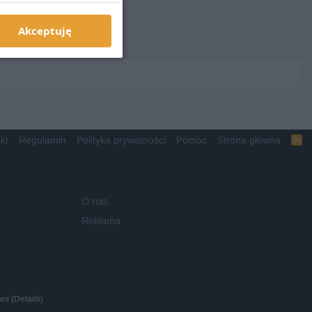
Akceptuję
kt
Regulamin
Polityka prywatności
Pomoc
Strona główna
R
S
S
O nas
Reklama
ies
(
Details
)