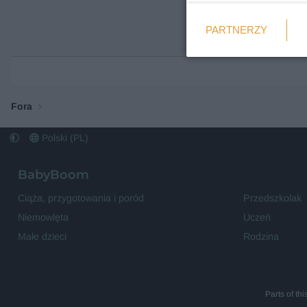
Weryfikacja
PARTNERZY
Wymagane
Fora
Polski (PL)
BabyBoom
Ciąża, przygotowania i poród
Przedszkolak
Niemowlęta
Uczeń
Małe dzieci
Rodzina
Parts of th