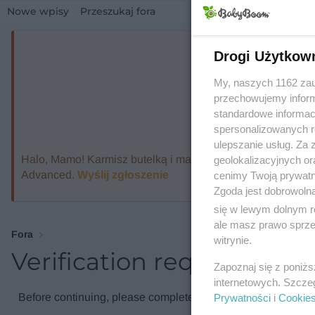
Nowe wpisy
Przeszukaj fora
Drogi Użytkow
My, naszych 1162 zau
przechowujemy informa
standardowe informac
spersonalizowanych re
ulepszanie usług. Za
Halo, Mamo! Karmisz butelką i marzysz o ekspresie, który
geolokalizacyjnych or
Advanced.
Wyślij zgłoszenie
cenimy Twoją prywatno
Zgoda jest dobrowoln
się w lewym dolnym r
ale masz prawo sprzec
Fora
witrynie.
Verification required
Zapoznaj się z poniż
internetowych. Szcze
Before continuing, please complete the verification check.
Prywatności
i
Cookie