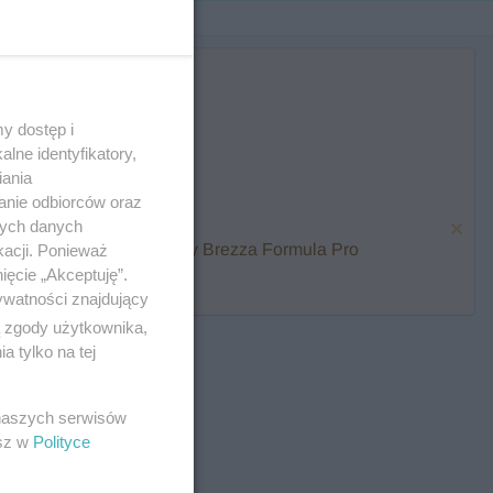
y dostęp i
lne identyfikatory,
iania
anie odbiorców oraz
nych danych
karmienia i zawalcz o Baby Brezza Formula Pro
kacji. Ponieważ
ięcie „Akceptuję”.
ywatności znajdujący
ą zgody użytkownika,
 tylko na tej
 naszych serwisów
esz w
Polityce