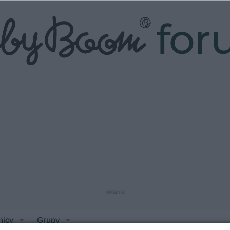
fo
reklama
nicy
Grupy