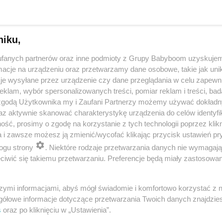
niku,
fanych partnerów oraz inne podmioty z Grupy Babyboom uzyskujem
cje na urządzeniu oraz przetwarzamy dane osobowe, takie jak unika
je wysyłane przez urządzenie czy dane przeglądania w celu zapewn
klam, wybór spersonalizowanych treści, pomiar reklam i treści, bad
 zgodą Użytkownika my i Zaufani Partnerzy możemy używać dokład
 przygotuje mleko w kilka sekund? Opowiedz historię nocnego 
az aktywnie skanować charakterystykę urządzenia do celów identyfi
ść, prosimy o zgodę na korzystanie z tych technologii poprzez klikn
a i zawsze możesz ją zmienić/wycofać klikając przycisk ustawień pr
ogu strony
. Niektóre rodzaje przetwarzania danych nie wymagaj
reklama
iwić się takiemu przetwarzaniu. Preferencje będą miały zastosowania
szymi informacjami, abyś mógł świadomie i komfortowo korzystać z
gółowe informacje dotyczące przetwarzania Twoich danych znajdzi
s
oraz po kliknięciu w „Ustawienia”.