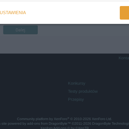
USTAWIENIA
Dalej
Konta
Konkursy
Testy produktów
Przepisy
®
Community platform by XenForo
© 2010-2026 XenForo Ltd.
is site powered by
add-ons from DragonByte™
©2011-2026
DragonByte Technolog
Xenforo Add-ons
© by ©XenTR