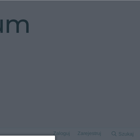
rum
Zaloguj
Zarejestruj
Szukaj