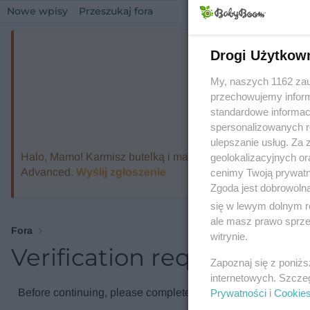
Nowe wpisy
Przeszukaj fora
Drogi Użytkow
My, naszych 1162 zau
przechowujemy informa
standardowe informac
spersonalizowanych re
ulepszanie usług. Za
Halo, Mamo! Karmisz butelką i marzysz o ekspresie, który
geolokalizacyjnych or
Advanced.
Wyślij zgłoszenie
cenimy Twoją prywatno
Zgoda jest dobrowoln
się w lewym dolnym r
ale masz prawo sprzec
Fora
witrynie.
Verification required
Zapoznaj się z poniż
internetowych. Szcze
Before continuing, please complete the verification check.
Prywatności
i
Cookie