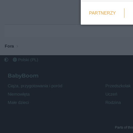
Weryfikacja
PARTNERZY
Wymagane
Fora
Polski (PL)
BabyBoom
Ciąża, przygotowania i poród
Przedszkolak
Niemowlęta
Uczeń
Małe dzieci
Rodzina
Parts of th