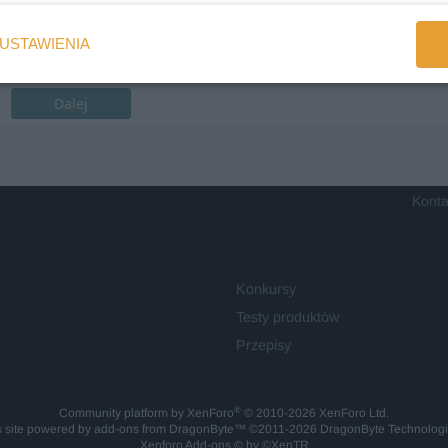
USTAWIENIA
Dalej
Konta
Konkursy
Testy produktów
Przepisy
®
Community platform by XenForo
© 2010-2026 XenForo Ltd.
is site powered by
add-ons from DragonByte™
©2011-2026
DragonByte Technolog
Xenforo Add-ons
© by ©XenTR