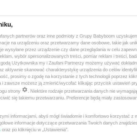
niku,
fanych partnerów oraz inne podmioty z Grupy Babyboom uzyskujem
cje na urządzeniu oraz przetwarzamy dane osobowe, takie jak unika
je wysyłane przez urządzenie czy dane przeglądania w celu zapewn
klam, wybór spersonalizowanych treści, pomiar reklam i treści, bad
 zgodą Użytkownika my i Zaufani Partnerzy możemy używać dokład
 przygotuje mleko w kilka sekund? Opowiedz historię nocnego 
az aktywnie skanować charakterystykę urządzenia do celów identyfi
ść, prosimy o zgodę na korzystanie z tych technologii poprzez klikn
a i zawsze możesz ją zmienić/wycofać klikając przycisk ustawień pr
ogu strony
. Niektóre rodzaje przetwarzania danych nie wymagaj
reklama
iwić się takiemu przetwarzaniu. Preferencje będą miały zastosowania
szymi informacjami, abyś mógł świadomie i komfortowo korzystać z
gółowe informacje dotyczące przetwarzania Twoich danych znajdzi
s
oraz po kliknięciu w „Ustawienia”.