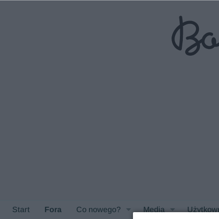
Start
Fora
Co nowego?
Media
Użytkow