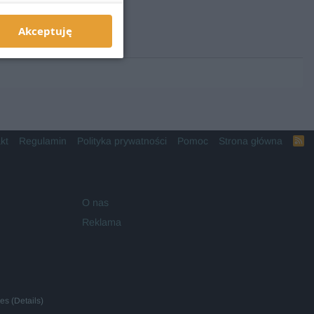
Akceptuję
kt
Regulamin
Polityka prywatności
Pomoc
Strona główna
R
S
S
O nas
Reklama
ies
(
Details
)