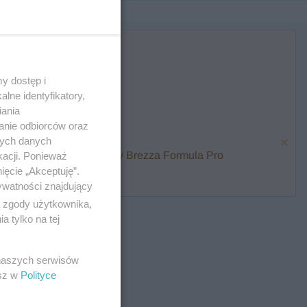
y dostęp i
lne identyfikatory,
iania
anie odbiorców oraz
nych danych
karmienia i zawalcz o Baby Brezza Formula Pro
kacji. Ponieważ
ięcie „Akceptuję”.
ywatności znajdujący
ą zgody użytkownika,
 tylko na tej
 naszych serwisów
esz w
Polityce