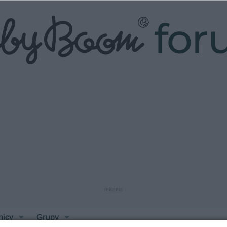
fo
reklama
nicy
Grupy