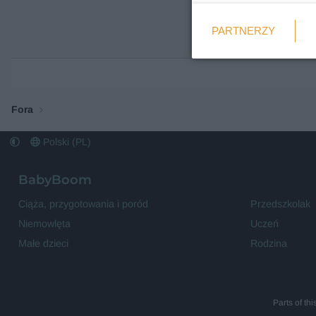
Weryfikacja
PARTNERZY
Wymagane
Fora
Polski (PL)
BabyBoom
Ciąża, przygotowania i poród
Przedszkolak
Niemowlęta
Uczeń
Małe dzieci
Rodzina
Parts of th