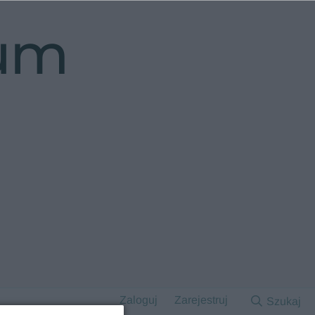
rum
Zaloguj
Zarejestruj
Szukaj