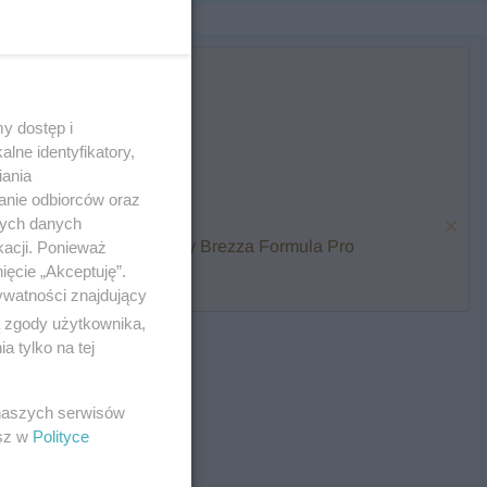
y dostęp i
lne identyfikatory,
iania
anie odbiorców oraz
nych danych
karmienia i zawalcz o Baby Brezza Formula Pro
kacji. Ponieważ
ięcie „Akceptuję”.
ywatności znajdujący
ą zgody użytkownika,
 tylko na tej
 naszych serwisów
esz w
Polityce