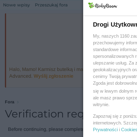
Nowe wpisy
Przeszukaj fora
Drogi Użytkow
My, naszych 1160 zau
przechowujemy informa
standardowe informac
spersonalizowanych re
ulepszanie usług. Za
Halo, Mamo! Karmisz butelką i marzysz o ekspresie, który
geolokalizacyjnych or
Advanced.
Wyślij zgłoszenie
cenimy Twoją prywatno
Zgoda jest dobrowoln
się w lewym dolnym r
ale masz prawo sprzec
Fora
witrynie.
Verification required
Zapoznaj się z poniż
internetowych. Szcze
Before continuing, please complete the verification check.
Prywatności
i
Cookie