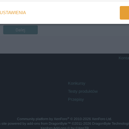
USTAWIENIA
Dalej
Konta
Konkursy
Testy produktów
Przepisy
®
Community platform by XenForo
© 2010-2026 XenForo Ltd.
is site powered by
add-ons from DragonByte™
©2011-2026
DragonByte Technolog
Xenforo Add-ons
© by ©XenTR