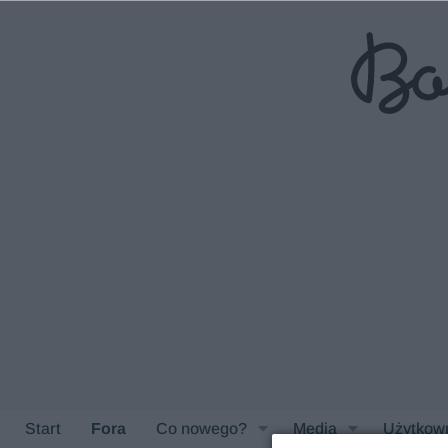
Start
Fora
Co nowego?
Media
Użytkow