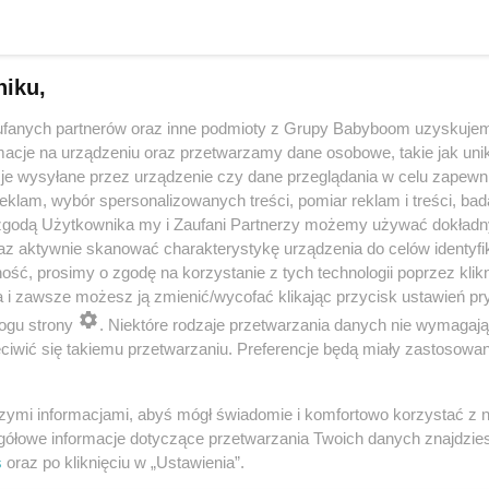
niku,
fanych partnerów oraz inne podmioty z Grupy Babyboom uzyskujem
cje na urządzeniu oraz przetwarzamy dane osobowe, takie jak unika
je wysyłane przez urządzenie czy dane przeglądania w celu zapewn
klam, wybór spersonalizowanych treści, pomiar reklam i treści, bad
 zgodą Użytkownika my i Zaufani Partnerzy możemy używać dokład
 przygotuje mleko w kilka sekund? Opowiedz historię nocnego 
az aktywnie skanować charakterystykę urządzenia do celów identyfi
ść, prosimy o zgodę na korzystanie z tych technologii poprzez klikn
a i zawsze możesz ją zmienić/wycofać klikając przycisk ustawień pr
ogu strony
. Niektóre rodzaje przetwarzania danych nie wymagaj
reklama
iwić się takiemu przetwarzaniu. Preferencje będą miały zastosowania
szymi informacjami, abyś mógł świadomie i komfortowo korzystać z
gółowe informacje dotyczące przetwarzania Twoich danych znajdzi
s
oraz po kliknięciu w „Ustawienia”.