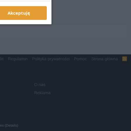
Akceptuję
kt
Regulamin
Polityka prywatności
Pomoc
Strona główna
R
S
S
O nas
Reklama
ies
(
Details
)