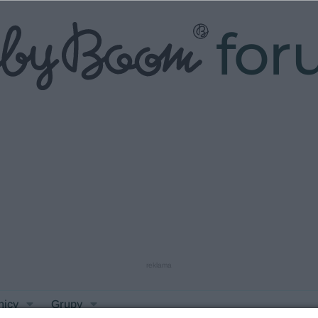
fo
reklama
nicy
Grupy