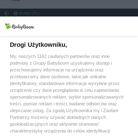
Polski (PL)
Kontakt
Regulamin
Polityka prywatności
Pomoc
Strona główna
R
S
S
Drogi Użytkowniku,
BabyBoom
Ciąża, przygotowania i poród
My, naszych 1162 zaufanych partnerów oraz inne
podmioty z Grupy Babyboom uzyskujemy dostęp i
Niemowlęta
przechowujemy informacje na urządzeniu oraz
Małe dzieci
przetwarzamy dane osobowe, takie jak unikalne
identyfikatory, standardowe informacje wysyłane przez
urządzenie czy dane przeglądania w celu zapewniania
spersonalizowanych reklam, wybór spersonalizowanych
Przedszkolak
treści, pomiar reklam i treści, badanie odbiorców oraz
Uczeń
ulepszanie usług. Za zgodą Użytkownika my i Zaufani
Rodzina
Partnerzy możemy używać dokładnych danych
geolokalizacyjnych oraz aktywnie skanować
charakterystykę urządzenia do celów identyfikacji.
Ponieważ cenimy Twoją prywatność, prosimy o zgodę na