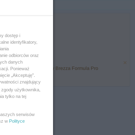
y dostęp i
lne identyfikatory,
iania
anie odbiorców oraz
nych danych
karmienia i zawalcz o Baby Brezza Formula Pro
kacji. Ponieważ
ięcie „Akceptuję”.
ywatności znajdujący
ą zgody użytkownika,
 tylko na tej
 naszych serwisów
esz w
Polityce