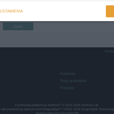
USTAWIENIA
Dalej
Konta
Konkursy
Testy produktów
Przepisy
®
Community platform by XenForo
© 2010-2026 XenForo Ltd.
is site powered by
add-ons from DragonByte™
©2011-2026
DragonByte Technolog
Xenforo Add-ons
© by ©XenTR