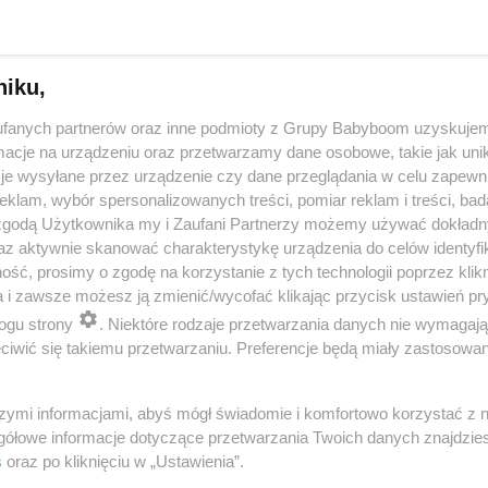
niku,
fanych partnerów oraz inne podmioty z Grupy Babyboom uzyskujem
cje na urządzeniu oraz przetwarzamy dane osobowe, takie jak unika
je wysyłane przez urządzenie czy dane przeglądania w celu zapewn
klam, wybór spersonalizowanych treści, pomiar reklam i treści, bad
 zgodą Użytkownika my i Zaufani Partnerzy możemy używać dokład
 przygotuje mleko w kilka sekund? Opowiedz historię nocnego 
az aktywnie skanować charakterystykę urządzenia do celów identyfi
ść, prosimy o zgodę na korzystanie z tych technologii poprzez klikn
a i zawsze możesz ją zmienić/wycofać klikając przycisk ustawień pr
ogu strony
. Niektóre rodzaje przetwarzania danych nie wymagaj
reklama
iwić się takiemu przetwarzaniu. Preferencje będą miały zastosowania
szymi informacjami, abyś mógł świadomie i komfortowo korzystać z
gółowe informacje dotyczące przetwarzania Twoich danych znajdzi
s
oraz po kliknięciu w „Ustawienia”.