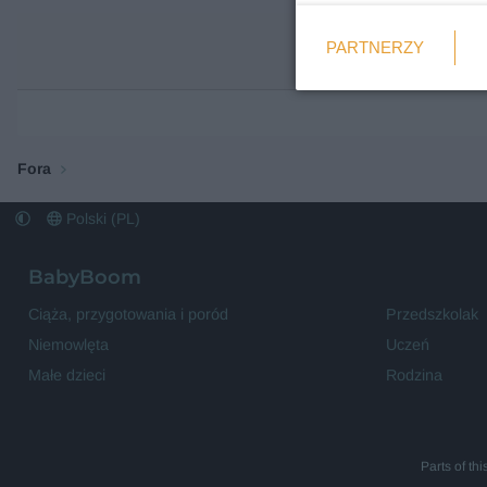
Weryfikacja
PARTNERZY
Wymagane
Fora
Polski (PL)
BabyBoom
Ciąża, przygotowania i poród
Przedszkolak
Niemowlęta
Uczeń
Małe dzieci
Rodzina
Parts of th