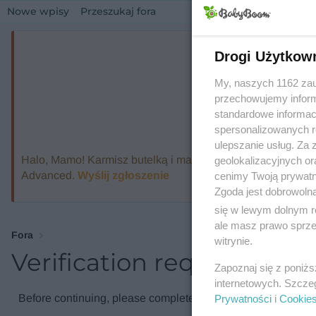
Nowe wpisy
Przeszukaj fora
Drogi Użytkow
My, naszych 1162 zau
przechowujemy informa
standardowe informac
spersonalizowanych re
ulepszanie usług. Za
Halo, Mamo! Karmisz butelką i marzysz o ekspresie, który
geolokalizacyjnych or
Advanced.
Wyślij zgłoszenie
cenimy Twoją prywatno
Zgoda jest dobrowoln
się w lewym dolnym r
ale masz prawo sprzec
Fora
witrynie.
Verification required
Zapoznaj się z poniż
internetowych. Szcze
Before continuing, please complete the verification check.
Prywatności
i
Cookie