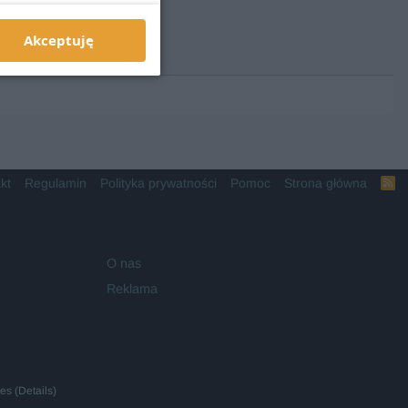
Akceptuję
kt
Regulamin
Polityka prywatności
Pomoc
Strona główna
R
S
S
O nas
Reklama
ies
(
Details
)