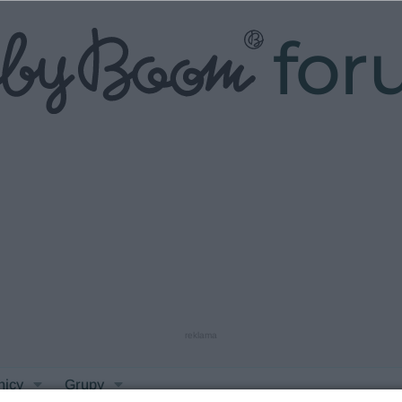
fo
reklama
nicy
Grupy