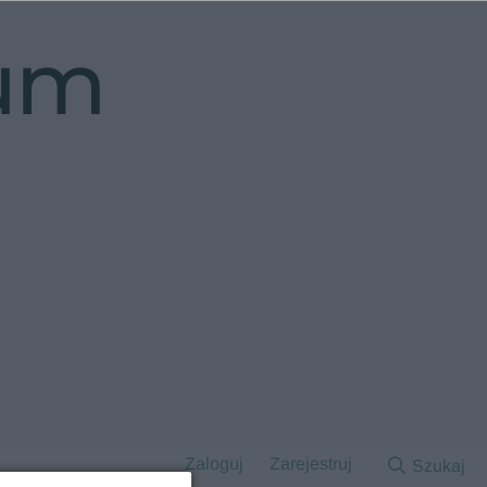
rum
Zaloguj
Zarejestruj
Szukaj