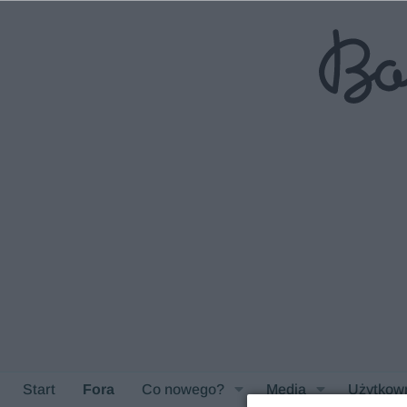
Start
Fora
Co nowego?
Media
Użytkow