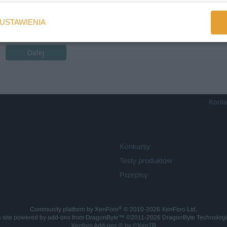
USTAWIENIA
Dalej
Konta
Konkursy
Testy produktów
Przepisy
®
Community platform by XenForo
© 2010-2026 XenForo Ltd.
is site powered by
add-ons from DragonByte™
©2011-2026
DragonByte Technolog
Xenforo Add-ons
© by ©XenTR