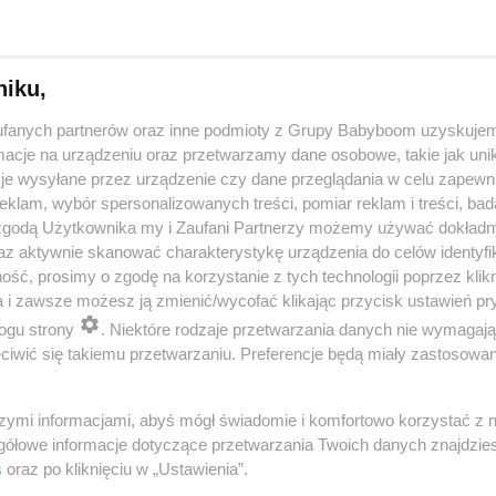
niku,
fanych partnerów oraz inne podmioty z Grupy Babyboom uzyskujem
cje na urządzeniu oraz przetwarzamy dane osobowe, takie jak unika
je wysyłane przez urządzenie czy dane przeglądania w celu zapewn
klam, wybór spersonalizowanych treści, pomiar reklam i treści, bad
 zgodą Użytkownika my i Zaufani Partnerzy możemy używać dokład
 przygotuje mleko w kilka sekund? Opowiedz historię nocnego 
az aktywnie skanować charakterystykę urządzenia do celów identyfi
ść, prosimy o zgodę na korzystanie z tych technologii poprzez klikn
a i zawsze możesz ją zmienić/wycofać klikając przycisk ustawień pr
ogu strony
. Niektóre rodzaje przetwarzania danych nie wymagaj
reklama
iwić się takiemu przetwarzaniu. Preferencje będą miały zastosowania
szymi informacjami, abyś mógł świadomie i komfortowo korzystać z
gółowe informacje dotyczące przetwarzania Twoich danych znajdzi
s
oraz po kliknięciu w „Ustawienia”.