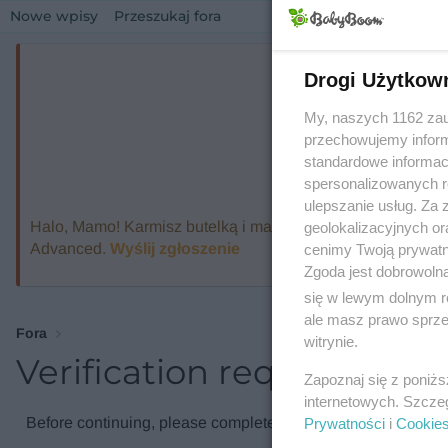
Nowe wpisy
Przeszukaj fora
Drogi Użytkow
My, naszych 1162 zau
przechowujemy informa
standardowe informac
spersonalizowanych re
ulepszanie usług. Za
Halo, Mamo! Karmisz butelką i marzysz o ekspresie, który
geolokalizacyjnych or
Advanced.
Wyślij zgłoszenie
cenimy Twoją prywatno
Zgoda jest dobrowoln
się w lewym dolnym r
ale masz prawo sprzec
Fora
witrynie.
Verification required
Zapoznaj się z poniż
internetowych. Szcze
Before continuing, please complete the verification check.
Prywatności
i
Cookie