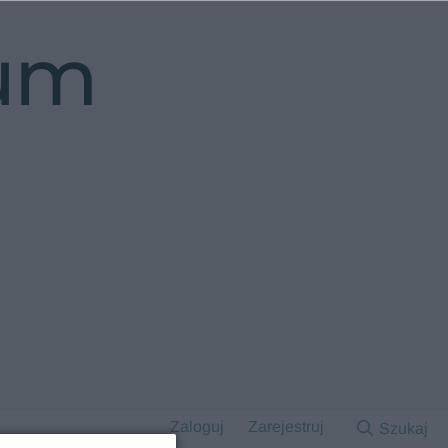
rum
Zaloguj
Zarejestruj
Szukaj