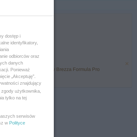
y dostęp i
lne identyfikatory,
iania
anie odbiorców oraz
nych danych
karmienia i zawalcz o Baby Brezza Formula Pro
kacji. Ponieważ
ięcie „Akceptuję”.
ywatności znajdujący
ą zgody użytkownika,
 tylko na tej
 naszych serwisów
esz w
Polityce