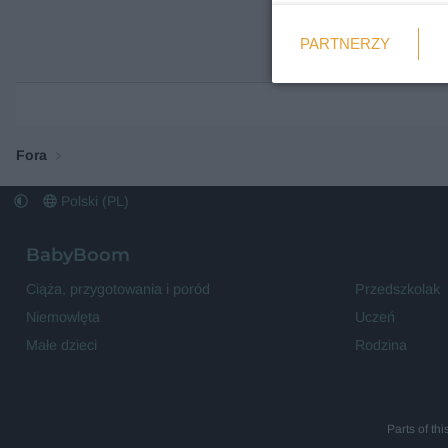
Weryfikacja
PARTNERZY
Wymagane
Fora
Polski (PL)
BabyBoom
Ciąża, przygotowania i poród
Przedszkolak
Niemowlęta
Uczeń
Małe dzieci
Rodzina
Parts of th