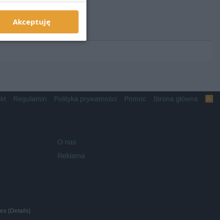
Akceptuję
kt
Regulamin
Polityka prywatności
Pomoc
Strona główna
R
S
S
O nas
Reklama
ies
(
Details
)