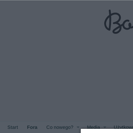
Start
Fora
Co nowego?
Media
Użytkow