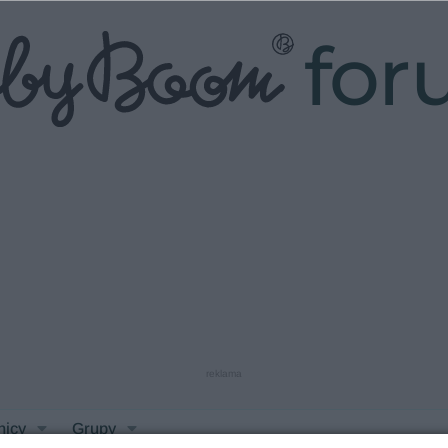
fo
reklama
nicy
Grupy