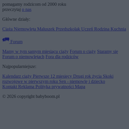
pomagamy rodzicom od 2000 roku
przeczytaj
o nas
Główne działy:
Ciąża
Niemowlęta
Maluszek
Przedszkolak
Uczeń
Rodzina
Kuchnia
Forum
Mamy w tym samym miesiącu ciąży
Forum o ciąży
Staramy się
Forum o niemowlętach
Fora dla rodziców
Najpopularniejsze:
Kalendarz ciąży
Pierwsze 12 miesięcy
Drugi rok życia
Skoki
rozwojowe w pierwszym roku
Sen - niemowlę i dziecko
Kontakt
Reklama
Polityka prywatności
Mapa
© 2026 copyright babyboom.pl