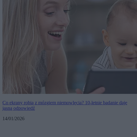
Co ekrany robią z mózgiem niemowlęcia? 10-letnie badanie daje
jasną odpowiedź
14/01/2026