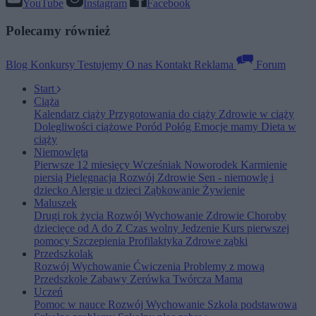
YouTube
Instagram
Facebook
Polecamy również
Blog
Konkursy
Testujemy
O nas
Kontakt
Reklama
Forum
Start
Ciąża
Kalendarz ciąży
Przygotowania do ciąży
Zdrowie w ciąży
Dolegliwości ciążowe
Poród
Połóg
Emocje mamy
Dieta w
ciąży
Niemowlęta
Pierwsze 12 miesięcy
Wcześniak
Noworodek
Karmienie
piersią
Pielęgnacja
Rozwój
Zdrowie
Sen - niemowlę i
dziecko
Alergie u dzieci
Ząbkowanie
Żywienie
Maluszek
Drugi rok życia
Rozwój
Wychowanie
Zdrowie
Choroby
dziecięce od A do Z
Czas wolny
Jedzenie
Kurs pierwszej
pomocy
Szczepienia
Profilaktyka
Zdrowe ząbki
Przedszkolak
Rozwój
Wychowanie
Ćwiczenia
Problemy z mową
Przedszkole
Zabawy
Zerówka
Twórcza Mama
Uczeń
Pomoc w nauce
Rozwój
Wychowanie
Szkoła podstawowa