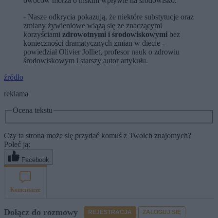
owoców morza o niskim wpływie na środowisko.
- Nasze odkrycia pokazują, że niektóre substytucje oraz
zmiany żywieniowe wiążą się ze znaczącymi
korzyściami
zdrowotnymi i środowiskowymi
bez
konieczności dramatycznych zmian w diecie -
powiedział Olivier Jolliet, profesor nauk o zdrowiu
środowiskowym i starszy autor artykułu.
źródło
reklama
Ocena tekstu
Czy ta strona może się przydać komuś z Twoich znajomych?
Poleć ją:
Facebook