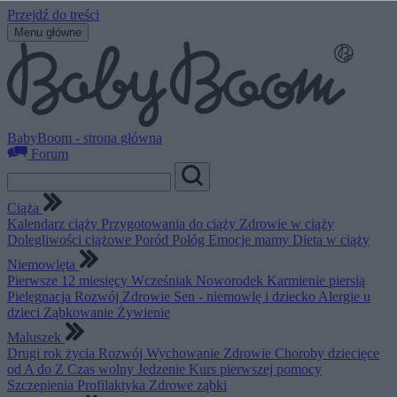
Przejdź do treści
Menu główne
BabyBoom - strona główna
Forum
Ciąża
Kalendarz ciąży
Przygotowania do ciąży
Zdrowie w ciąży
Dolegliwości ciążowe
Poród
Połóg
Emocje mamy
Dieta w ciąży
Niemowlęta
Pierwsze 12 miesięcy
Wcześniak
Noworodek
Karmienie piersią
Pielęgnacja
Rozwój
Zdrowie
Sen - niemowlę i dziecko
Alergie u
dzieci
Ząbkowanie
Żywienie
Maluszek
Drugi rok życia
Rozwój
Wychowanie
Zdrowie
Choroby dziecięce
od A do Z
Czas wolny
Jedzenie
Kurs pierwszej pomocy
Szczepienia
Profilaktyka
Zdrowe ząbki