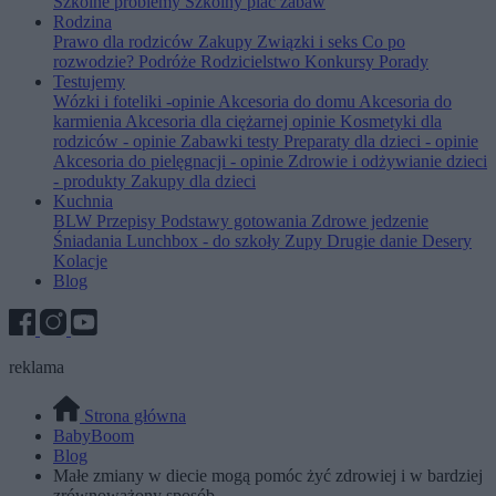
Szkolne problemy
Szkolny plac zabaw
Rodzina
Prawo dla rodziców
Zakupy
Związki i seks
Co po
rozwodzie?
Podróże
Rodzicielstwo
Konkursy
Porady
Testujemy
Wózki i foteliki -opinie
Akcesoria do domu
Akcesoria do
karmienia
Akcesoria dla ciężarnej opinie
Kosmetyki dla
rodziców - opinie
Zabawki testy
Preparaty dla dzieci - opinie
Akcesoria do pielęgnacji - opinie
Zdrowie i odżywianie dzieci
- produkty
Zakupy dla dzieci
Kuchnia
BLW
Przepisy
Podstawy gotowania
Zdrowe jedzenie
Śniadania
Lunchbox - do szkoły
Zupy
Drugie danie
Desery
Kolacje
Blog
reklama
Strona główna
BabyBoom
Blog
Małe zmiany w diecie mogą pomóc żyć zdrowiej i w bardziej
zrównoważony sposób