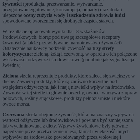
żywności
(produkcja, przetwarzanie, wytwarzanie,
przygotowanie/gotowanie, konsumpcja, odpady) oraz dodali
ulepszone
oceny zużycia wody i uszkodzenia zdrowia ludzi
spowodowane tworzeniem się drobnych cząstek stałych.
W rezultacie opracowali wyniki dla 18 wskaźników
środowiskowych, biorąc pod uwagę szczegółowe receptury
żywności (a także przewidywane marnotrawstwo żywności).
Ostatecznie naukowcy podzielili żywność na
trzy strefy
kolorystyczne
: zieloną, żółtą i czerwoną, w oparciu o ich połączone
właściwości odżywcze i środowiskowe (podobnie jak sygnalizacja
świetlna).
Zielona strefa
reprezentuje produkty, które zaleca się zwiększyć w
diecie. Zawiera produkty, które są zarówno korzystne pod
względem odżywczym, jak i mają niewielki wpływ na środowisko.
Żywność w tej strefie to głównie orzechy, owoce, warzywa z upraw
polowych, rośliny strączkowe, produkty pełnoziarniste i niektóre
owoce morza.
Czerwona strefa
obejmuje żywność, która ma znaczny wpływ na
wartości odżywcze lub środowiskowe i powinna być zmniejszona
lub wyeliminowana z diety. Wpływy żywieniowe były głównie
napędzane przez przetworzone mięso, klimat i większość innych
wpływów na środowisko powodowanych przez wołowinę i