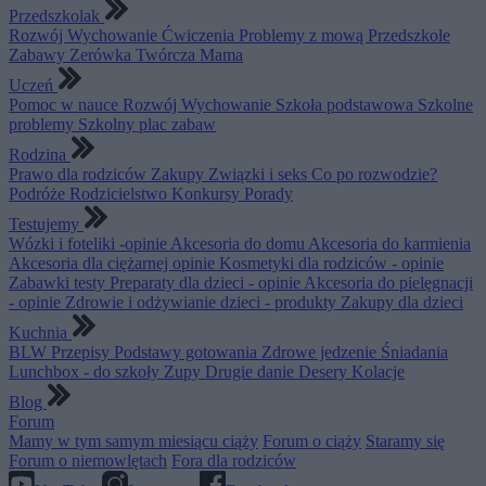
Przedszkolak
Rozwój
Wychowanie
Ćwiczenia
Problemy z mową
Przedszkole
Zabawy
Zerówka
Twórcza Mama
Uczeń
Pomoc w nauce
Rozwój
Wychowanie
Szkoła podstawowa
Szkolne
problemy
Szkolny plac zabaw
Rodzina
Prawo dla rodziców
Zakupy
Związki i seks
Co po rozwodzie?
Podróże
Rodzicielstwo
Konkursy
Porady
Testujemy
Wózki i foteliki -opinie
Akcesoria do domu
Akcesoria do karmienia
Akcesoria dla ciężarnej opinie
Kosmetyki dla rodziców - opinie
Zabawki testy
Preparaty dla dzieci - opinie
Akcesoria do pielęgnacji
- opinie
Zdrowie i odżywianie dzieci - produkty
Zakupy dla dzieci
Kuchnia
BLW
Przepisy
Podstawy gotowania
Zdrowe jedzenie
Śniadania
Lunchbox - do szkoły
Zupy
Drugie danie
Desery
Kolacje
Blog
Forum
Mamy w tym samym miesiącu ciąży
Forum o ciąży
Staramy się
Forum o niemowlętach
Fora dla rodziców