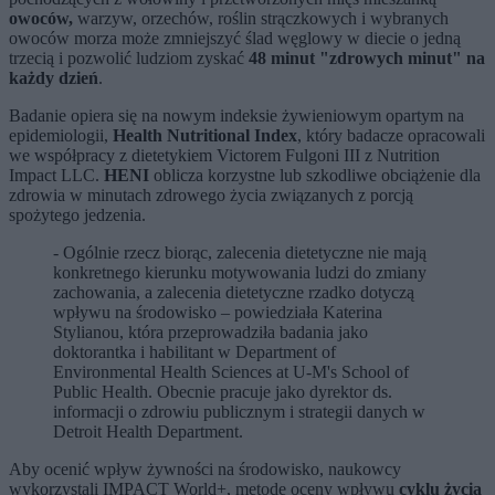
owoców,
warzyw, orzechów, roślin strączkowych i wybranych
owoców morza może zmniejszyć ślad węglowy w diecie o jedną
trzecią i pozwolić ludziom zyskać
48 minut "zdrowych minut" na
każdy dzień
.
Badanie opiera się na nowym indeksie żywieniowym opartym na
epidemiologii,
Health Nutritional Index
, który badacze opracowali
we współpracy z dietetykiem Victorem Fulgoni III z Nutrition
Impact LLC.
HENI
oblicza korzystne lub szkodliwe obciążenie dla
zdrowia w minutach zdrowego życia związanych z porcją
spożytego jedzenia.
- Ogólnie rzecz biorąc, zalecenia dietetyczne nie mają
konkretnego kierunku motywowania ludzi do zmiany
zachowania, a zalecenia dietetyczne rzadko dotyczą
wpływu na środowisko – powiedziała Katerina
Stylianou, która przeprowadziła badania jako
doktorantka i habilitant w Department of
Environmental Health Sciences at U-M's School of
Public Health. Obecnie pracuje jako dyrektor ds.
informacji o zdrowiu publicznym i strategii danych w
Detroit Health Department.
Aby ocenić wpływ żywności na środowisko, naukowcy
wykorzystali IMPACT World+, metodę oceny wpływu
cyklu życia