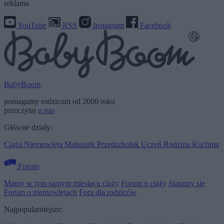
reklama
YouTube
RSS
Instagram
Facebook
BabyBoom
pomagamy rodzicom od 2000 roku
przeczytaj
o nas
Główne działy:
Ciąża
Niemowlęta
Maluszek
Przedszkolak
Uczeń
Rodzina
Kuchnia
Forum
Mamy w tym samym miesiącu ciąży
Forum o ciąży
Staramy się
Forum o niemowlętach
Fora dla rodziców
Najpopularniejsze: