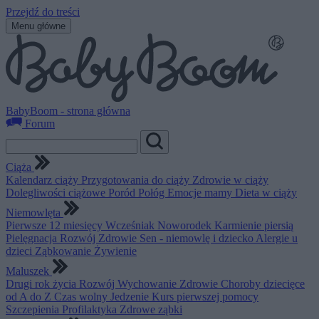
Przejdź do treści
Menu główne
BabyBoom - strona główna
Forum
Ciąża
Kalendarz ciąży
Przygotowania do ciąży
Zdrowie w ciąży
Dolegliwości ciążowe
Poród
Połóg
Emocje mamy
Dieta w ciąży
Niemowlęta
Pierwsze 12 miesięcy
Wcześniak
Noworodek
Karmienie piersią
Pielęgnacja
Rozwój
Zdrowie
Sen - niemowlę i dziecko
Alergie u
dzieci
Ząbkowanie
Żywienie
Maluszek
Drugi rok życia
Rozwój
Wychowanie
Zdrowie
Choroby dziecięce
od A do Z
Czas wolny
Jedzenie
Kurs pierwszej pomocy
Szczepienia
Profilaktyka
Zdrowe ząbki