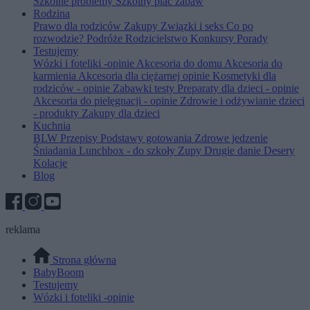
Szkolne problemy
Szkolny plac zabaw
Rodzina
Prawo dla rodziców
Zakupy
Związki i seks
Co po
rozwodzie?
Podróże
Rodzicielstwo
Konkursy
Porady
Testujemy
Wózki i foteliki -opinie
Akcesoria do domu
Akcesoria do
karmienia
Akcesoria dla ciężarnej opinie
Kosmetyki dla
rodziców - opinie
Zabawki testy
Preparaty dla dzieci - opinie
Akcesoria do pielęgnacji - opinie
Zdrowie i odżywianie dzieci
- produkty
Zakupy dla dzieci
Kuchnia
BLW
Przepisy
Podstawy gotowania
Zdrowe jedzenie
Śniadania
Lunchbox - do szkoły
Zupy
Drugie danie
Desery
Kolacje
Blog
reklama
Strona główna
BabyBoom
Testujemy
Wózki i foteliki -opinie