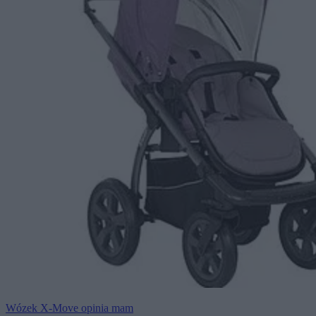
Wózek X-Move opinia mam