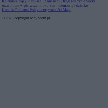
Kalendarz ciąży
Pierwsze 12 miesięcy
Drugi rok życia
Skoki
rozwojowe w pierwszym roku
Sen - niemowlę i dziecko
Kontakt
Reklama
Polityka prywatności
Mapa
© 2026 copyright babyboom.pl