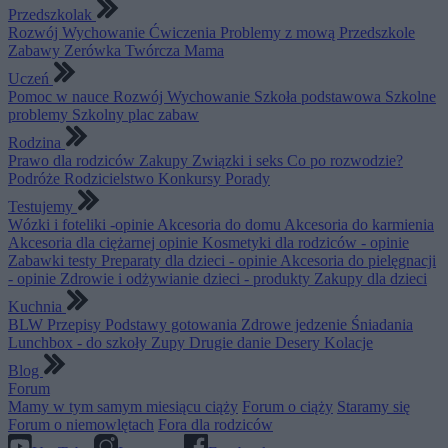
Przedszkolak
Rozwój
Wychowanie
Ćwiczenia
Problemy z mową
Przedszkole
Zabawy
Zerówka
Twórcza Mama
Uczeń
Pomoc w nauce
Rozwój
Wychowanie
Szkoła podstawowa
Szkolne
problemy
Szkolny plac zabaw
Rodzina
Prawo dla rodziców
Zakupy
Związki i seks
Co po rozwodzie?
Podróże
Rodzicielstwo
Konkursy
Porady
Testujemy
Wózki i foteliki -opinie
Akcesoria do domu
Akcesoria do karmienia
Akcesoria dla ciężarnej opinie
Kosmetyki dla rodziców - opinie
Zabawki testy
Preparaty dla dzieci - opinie
Akcesoria do pielęgnacji
- opinie
Zdrowie i odżywianie dzieci - produkty
Zakupy dla dzieci
Kuchnia
BLW
Przepisy
Podstawy gotowania
Zdrowe jedzenie
Śniadania
Lunchbox - do szkoły
Zupy
Drugie danie
Desery
Kolacje
Blog
Forum
Mamy w tym samym miesiącu ciąży
Forum o ciąży
Staramy się
Forum o niemowlętach
Fora dla rodziców