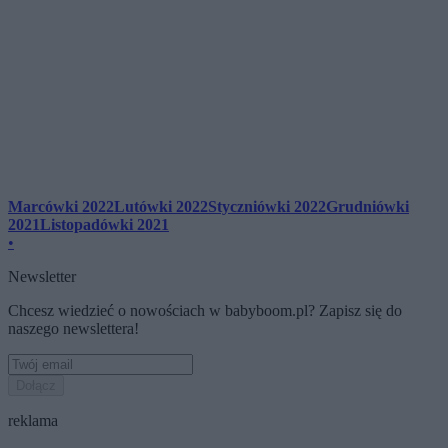
Marcówki 2022
Lutówki 2022
Styczniówki 2022
Grudniówki
2021
Listopadówki 2021
•
Newsletter
Chcesz wiedzieć o nowościach w babyboom.pl? Zapisz się do
naszego newslettera!
Dołącz
reklama