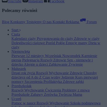
YouTube
Instagram
Facebook
Polecamy również
Blog
Konkursy
Testujemy
O nas
Kontakt
Reklama
Forum
Start
Ciąża
Kalendarz ciąży
Przygotowania do ciąży
Zdrowie w ciąży
Dolegliwości ciążowe
Poród
Połóg
Emocje mamy
Dieta w
ciąży
Niemowlęta
Pierwsze 12 miesięcy
Wcześniak
Noworodek
Karmienie
piersią
Pielęgnacja
Rozwój
Zdrowie
Sen - niemowlę i
dziecko
Alergie u dzieci
Ząbkowanie
Żywienie
Maluszek
Drugi rok życia
Rozwój
Wychowanie
Zdrowie
Choroby
dziecięce od A do Z
Czas wolny
Jedzenie
Kurs pierwszej
pomocy
Szczepienia
Profilaktyka
Zdrowe ząbki
Przedszkolak
Rozwój
Wychowanie
Ćwiczenia
Problemy z mową
Przedszkole
Zabawy
Zerówka
Twórcza Mama
Uczeń
Pomoc w nauce
Rozwój
Wychowanie
Szkoła podstawowa