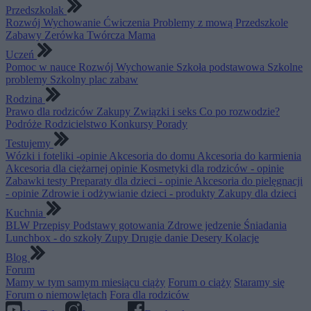
Przedszkolak
Rozwój
Wychowanie
Ćwiczenia
Problemy z mową
Przedszkole
Zabawy
Zerówka
Twórcza Mama
Uczeń
Pomoc w nauce
Rozwój
Wychowanie
Szkoła podstawowa
Szkolne
problemy
Szkolny plac zabaw
Rodzina
Prawo dla rodziców
Zakupy
Związki i seks
Co po rozwodzie?
Podróże
Rodzicielstwo
Konkursy
Porady
Testujemy
Wózki i foteliki -opinie
Akcesoria do domu
Akcesoria do karmienia
Akcesoria dla ciężarnej opinie
Kosmetyki dla rodziców - opinie
Zabawki testy
Preparaty dla dzieci - opinie
Akcesoria do pielęgnacji
- opinie
Zdrowie i odżywianie dzieci - produkty
Zakupy dla dzieci
Kuchnia
BLW
Przepisy
Podstawy gotowania
Zdrowe jedzenie
Śniadania
Lunchbox - do szkoły
Zupy
Drugie danie
Desery
Kolacje
Blog
Forum
Mamy w tym samym miesiącu ciąży
Forum o ciąży
Staramy się
Forum o niemowlętach
Fora dla rodziców