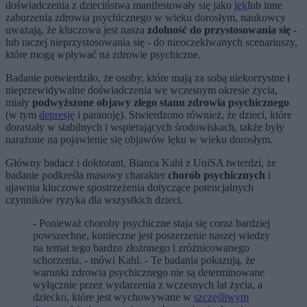
doświadczenia z dzieciństwa manifestowały się jako
lęk
lub inne
zaburzenia zdrowia psychicznego w wieku dorosłym, naukowcy
uważają, że kluczowa jest nasza
zdolność do przystosowania się
-
lub raczej nieprzystosowania się - do nieoczekiwanych scenariuszy,
które mogą wpływać na zdrowie psychiczne.
Badanie potwierdziło, że osoby, które mają za sobą niekorzystne i
nieprzewidywalne doświadczenia we wczesnym okresie życia,
miały
podwyższone objawy złego stanu zdrowia psychicznego
(w tym
depresję
i paranoję). Stwierdzono również, że dzieci, które
dorastały w stabilnych i wspierających środowiskach, także były
narażone na pojawienie się objawów lęku w wieku dorosłym.
Główny badacz i doktorant, Bianca Kahl z UniSA twierdzi, że
badanie podkreśla masowy charakter
chorób psychicznych
i
ujawnia kluczowe spostrzeżenia dotyczące potencjalnych
czynników ryzyka dla wszystkich dzieci.
- Ponieważ choroby psychiczne staja się coraz bardziej
powszechne, konieczne jest poszerzenie naszej wiedzy
na temat tego bardzo złożonego i zróżnicowanego
schorzenia. - mówi Kahl. - Te badania pokazują, że
warunki zdrowia psychicznego nie są determinowane
wyłącznie przez wydarzenia z wczesnych lat życia, a
dziecko, które jest wychowywane w
szczęśliwym