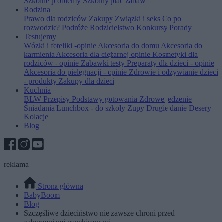
Szkolne problemy
Szkolny plac zabaw
Rodzina
Prawo dla rodziców
Zakupy
Związki i seks
Co po
rozwodzie?
Podróże
Rodzicielstwo
Konkursy
Porady
Testujemy
Wózki i foteliki -opinie
Akcesoria do domu
Akcesoria do
karmienia
Akcesoria dla ciężarnej opinie
Kosmetyki dla
rodziców - opinie
Zabawki testy
Preparaty dla dzieci - opinie
Akcesoria do pielęgnacji - opinie
Zdrowie i odżywianie dzieci
- produkty
Zakupy dla dzieci
Kuchnia
BLW
Przepisy
Podstawy gotowania
Zdrowe jedzenie
Śniadania
Lunchbox - do szkoły
Zupy
Drugie danie
Desery
Kolacje
Blog
reklama
Strona główna
BabyBoom
Blog
Szczęśliwe dzieciństwo nie zawsze chroni przed
zaburzeniami psychicznymi