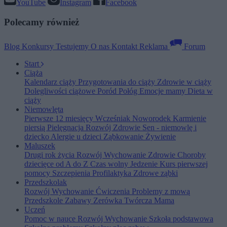
YouTube
Instagram
Facebook
Polecamy również
Blog
Konkursy
Testujemy
O nas
Kontakt
Reklama
Forum
Start
Ciąża
Kalendarz ciąży
Przygotowania do ciąży
Zdrowie w ciąży
Dolegliwości ciążowe
Poród
Połóg
Emocje mamy
Dieta w
ciąży
Niemowlęta
Pierwsze 12 miesięcy
Wcześniak
Noworodek
Karmienie
piersią
Pielęgnacja
Rozwój
Zdrowie
Sen - niemowlę i
dziecko
Alergie u dzieci
Ząbkowanie
Żywienie
Maluszek
Drugi rok życia
Rozwój
Wychowanie
Zdrowie
Choroby
dziecięce od A do Z
Czas wolny
Jedzenie
Kurs pierwszej
pomocy
Szczepienia
Profilaktyka
Zdrowe ząbki
Przedszkolak
Rozwój
Wychowanie
Ćwiczenia
Problemy z mową
Przedszkole
Zabawy
Zerówka
Twórcza Mama
Uczeń
Pomoc w nauce
Rozwój
Wychowanie
Szkoła podstawowa