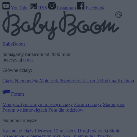
YouTube
RSS
Instagram
Facebook
BabyBoom
pomagamy rodzicom od 2000 roku
przeczytaj
o nas
Główne działy:
Ciąża
Niemowlęta
Maluszek
Przedszkolak
Uczeń
Rodzina
Kuchnia
Forum
Mamy w tym samym miesiącu ciąży
Forum o ciąży
Staramy się
Forum o niemowlętach
Fora dla rodziców
Najpopularniejsze:
Kalendarz ciąży
Pierwsze 12 miesięcy
Drugi rok życia
Skoki
rozwojowe w pierwszym roku
Sen - niemowlę i dziecko