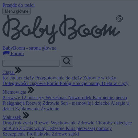
Przejdź do treści
Menu główne
BabyBoom - strona główna
Forum
Ciąża
Kalendarz ciąży
Przygotowania do ciąży
Zdrowie w ciąży
Dolegliwości ciążowe
Poród
Połóg
Emocje mamy
Dieta w ciąży
Niemowlęta
Pierwsze 12 miesięcy
Wcześniak
Noworodek
Karmienie piersią
Pielęgnacja
Rozwój
Zdrowie
Sen - niemowlę i dziecko
Alergie u
dzieci
Ząbkowanie
Żywienie
Maluszek
Drugi rok życia
Rozwój
Wychowanie
Zdrowie
Choroby dziecięce
od A do Z
Czas wolny
Jedzenie
Kurs pierwszej pomocy
Szczepienia
Profilaktyka
Zdrowe ząbki