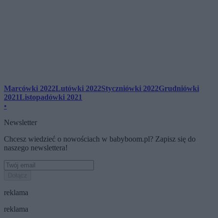
Marcówki 2022
Lutówki 2022
Styczniówki 2022
Grudniówki
2021
Listopadówki 2021
•
Newsletter
Chcesz wiedzieć o nowościach w babyboom.pl? Zapisz się do
naszego newslettera!
Dołącz
reklama
reklama