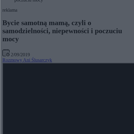
reklama
Bycie samotną mamą, czyli o
samodzielności, niepewności i poczuciu
mocy
2/09/2019
Rozmowy Ani Ślusarczyk