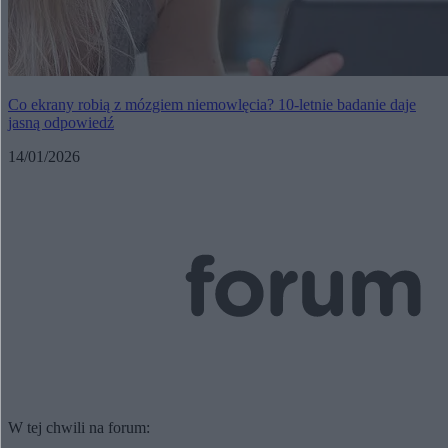
Co ekrany robią z mózgiem niemowlęcia? 10-letnie badanie daje
jasną odpowiedź
14/01/2026
W tej chwili na forum: