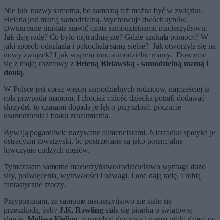
Nie lubi nazwy samotna, bo samotną też można być w związku.
Helena jest mamą samodzielną. Wychowuje dwóch synów.
Dwukrotnie musiała stawić czoła samodzielnemu macierzyństwu.
Jak daję radę? Co było najtrudniejsze? Gdzie szukała pomocy? W
jaki sposób odnalazła i pokochała samą siebie? Jak otworzyła się na
nowy związek? I jak wspiera inne samodzielne mamy. Dowiecie
się z mojej rozmowy z
Heleną Bielawską - samodzielną mamą i
doulą.
W Polsce jest coraz więcej samodzielnych rodziców, najczęściej ta
rola przypada mamom. I chociaż miłość dziecka potrafi dodawać
skrzydeł, to czasami dopada je lęk o przyszłość, poczucie
osamotnienia i braku zrozumienia.
Bywają pogardliwie nazywane alimenciarami. Nierzadko spotyka je
ostracyzm towarzyski, bo postrzegane są jako potencjalne
łowczynie cudzych mężów.
Tymczasem samotne macierzyństwo/rodzicielstwo wymaga dużo
siły, poświęcenia, wytrwałości i odwagi. I one dają radę. I robią
fantastyczne rzeczy.
Przypominam, że samotne macierzyństwo nie stało się
przeszkodą, żeby
J.K. Rowling
stała się pisarką o światowej
sławie.
Melissa Kieling
, gospodyni domowa i mama trójki dzieci po