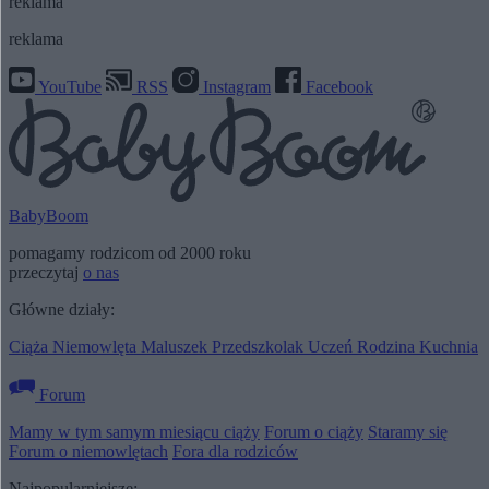
reklama
reklama
YouTube
RSS
Instagram
Facebook
BabyBoom
pomagamy rodzicom od 2000 roku
przeczytaj
o nas
Główne działy:
Ciąża
Niemowlęta
Maluszek
Przedszkolak
Uczeń
Rodzina
Kuchnia
Forum
Mamy w tym samym miesiącu ciąży
Forum o ciąży
Staramy się
Forum o niemowlętach
Fora dla rodziców
Najpopularniejsze: