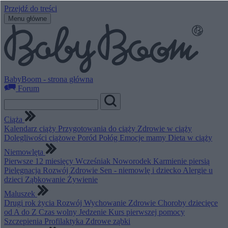
Przejdź do treści
Menu główne
BabyBoom - strona główna
Forum
Ciąża
Kalendarz ciąży
Przygotowania do ciąży
Zdrowie w ciąży
Dolegliwości ciążowe
Poród
Połóg
Emocje mamy
Dieta w ciąży
Niemowlęta
Pierwsze 12 miesięcy
Wcześniak
Noworodek
Karmienie piersią
Pielęgnacja
Rozwój
Zdrowie
Sen - niemowlę i dziecko
Alergie u
dzieci
Ząbkowanie
Żywienie
Maluszek
Drugi rok życia
Rozwój
Wychowanie
Zdrowie
Choroby dziecięce
od A do Z
Czas wolny
Jedzenie
Kurs pierwszej pomocy
Szczepienia
Profilaktyka
Zdrowe ząbki