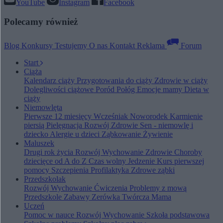
YouTube
Instagram
Facebook
Polecamy również
Blog
Konkursy
Testujemy
O nas
Kontakt
Reklama
Forum
Start
Ciąża
Kalendarz ciąży
Przygotowania do ciąży
Zdrowie w ciąży
Dolegliwości ciążowe
Poród
Połóg
Emocje mamy
Dieta w
ciąży
Niemowlęta
Pierwsze 12 miesięcy
Wcześniak
Noworodek
Karmienie
piersią
Pielęgnacja
Rozwój
Zdrowie
Sen - niemowlę i
dziecko
Alergie u dzieci
Ząbkowanie
Żywienie
Maluszek
Drugi rok życia
Rozwój
Wychowanie
Zdrowie
Choroby
dziecięce od A do Z
Czas wolny
Jedzenie
Kurs pierwszej
pomocy
Szczepienia
Profilaktyka
Zdrowe ząbki
Przedszkolak
Rozwój
Wychowanie
Ćwiczenia
Problemy z mową
Przedszkole
Zabawy
Zerówka
Twórcza Mama
Uczeń
Pomoc w nauce
Rozwój
Wychowanie
Szkoła podstawowa