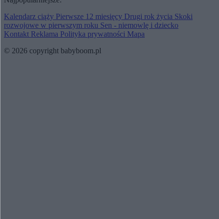
Kalendarz ciąży
Pierwsze 12 miesięcy
Drugi rok życia
Skoki
rozwojowe w pierwszym roku
Sen - niemowlę i dziecko
Kontakt
Reklama
Polityka prywatności
Mapa
© 2026 copyright babyboom.pl