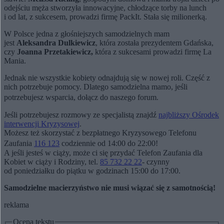
odejściu męża stworzyła innowacyjne, chłodzące torby na lunch
i od lat, z sukcesem, prowadzi firmę PackIt. Stała się milionerką.
W Polsce jedna z głośniejszych samodzielnych mam
jest
Aleksandra Dulkiewicz
, która została prezydentem Gdańska,
czy
Joanna Przetakiewicz,
która z sukcesami prowadzi firmę La
Mania.
Jednak nie wszystkie kobiety odnajdują się w nowej roli. Część z
nich potrzebuje pomocy. Dlatego samodzielna mamo, jeśli
potrzebujesz wsparcia, dołącz do naszego forum.
Jeśli potrzebujesz rozmowy ze specjalistą znajdź
najbliższy Ośrodek
interwencji Kryzysowej
.
Możesz też skorzystać z bezpłatnego Kryzysowego Telefonu
Zaufania
116 123
codziennie od 14:00 do 22:00!
A jeśli jesteś w ciąży, może ci się przydać Telefon Zaufania dla
Kobiet w ciąży i Rodziny, tel.
85 732 22 22
- czynny
od poniedziałku do piątku w godzinach 15:00 do 17:00.
Samodzielne macierzyństwo nie musi wiązać się z samotnością!
reklama
Ocena tekstu