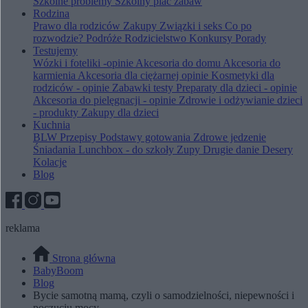
Szkolne problemy
Szkolny plac zabaw
Rodzina
Prawo dla rodziców
Zakupy
Związki i seks
Co po
rozwodzie?
Podróże
Rodzicielstwo
Konkursy
Porady
Testujemy
Wózki i foteliki -opinie
Akcesoria do domu
Akcesoria do
karmienia
Akcesoria dla ciężarnej opinie
Kosmetyki dla
rodziców - opinie
Zabawki testy
Preparaty dla dzieci - opinie
Akcesoria do pielęgnacji - opinie
Zdrowie i odżywianie dzieci
- produkty
Zakupy dla dzieci
Kuchnia
BLW
Przepisy
Podstawy gotowania
Zdrowe jedzenie
Śniadania
Lunchbox - do szkoły
Zupy
Drugie danie
Desery
Kolacje
Blog
reklama
Strona główna
BabyBoom
Blog
Bycie samotną mamą, czyli o samodzielności, niepewności i
poczuciu mocy