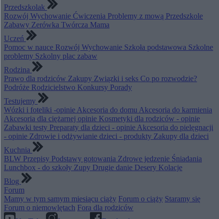
Przedszkolak
Rozwój
Wychowanie
Ćwiczenia
Problemy z mową
Przedszkole
Zabawy
Zerówka
Twórcza Mama
Uczeń
Pomoc w nauce
Rozwój
Wychowanie
Szkoła podstawowa
Szkolne
problemy
Szkolny plac zabaw
Rodzina
Prawo dla rodziców
Zakupy
Związki i seks
Co po rozwodzie?
Podróże
Rodzicielstwo
Konkursy
Porady
Testujemy
Wózki i foteliki -opinie
Akcesoria do domu
Akcesoria do karmienia
Akcesoria dla ciężarnej opinie
Kosmetyki dla rodziców - opinie
Zabawki testy
Preparaty dla dzieci - opinie
Akcesoria do pielęgnacji
- opinie
Zdrowie i odżywianie dzieci - produkty
Zakupy dla dzieci
Kuchnia
BLW
Przepisy
Podstawy gotowania
Zdrowe jedzenie
Śniadania
Lunchbox - do szkoły
Zupy
Drugie danie
Desery
Kolacje
Blog
Forum
Mamy w tym samym miesiącu ciąży
Forum o ciąży
Staramy się
Forum o niemowlętach
Fora dla rodziców