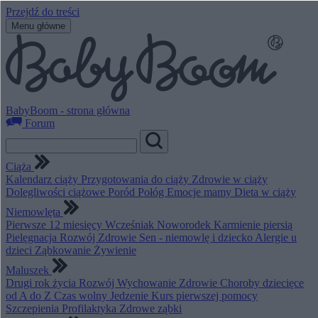
Przejdź do treści
Menu główne
BabyBoom - strona główna
Forum
Ciąża
Kalendarz ciąży
Przygotowania do ciąży
Zdrowie w ciąży
Dolegliwości ciążowe
Poród
Połóg
Emocje mamy
Dieta w ciąży
Niemowlęta
Pierwsze 12 miesięcy
Wcześniak
Noworodek
Karmienie piersią
Pielęgnacja
Rozwój
Zdrowie
Sen - niemowlę i dziecko
Alergie u
dzieci
Ząbkowanie
Żywienie
Maluszek
Drugi rok życia
Rozwój
Wychowanie
Zdrowie
Choroby dziecięce
od A do Z
Czas wolny
Jedzenie
Kurs pierwszej pomocy
Szczepienia
Profilaktyka
Zdrowe ząbki