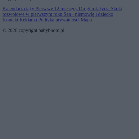
Kalendarz ciąży
Pierwsze 12 miesięcy
Drugi rok życia
Skoki
rozwojowe w pierwszym roku
Sen - niemowlę i dziecko
Kontakt
Reklama
Polityka prywatności
Mapa
© 2026 copyright babyboom.pl