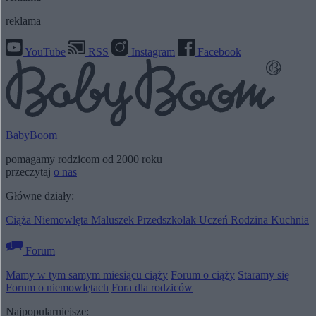
reklama
YouTube
RSS
Instagram
Facebook
BabyBoom
pomagamy rodzicom od 2000 roku
przeczytaj
o nas
Główne działy:
Ciąża
Niemowlęta
Maluszek
Przedszkolak
Uczeń
Rodzina
Kuchnia
Forum
Mamy w tym samym miesiącu ciąży
Forum o ciąży
Staramy się
Forum o niemowlętach
Fora dla rodziców
Najpopularniejsze: