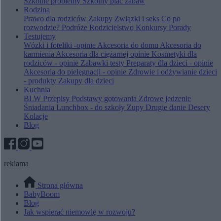
Szkolne problemy
Szkolny plac zabaw
Rodzina
Prawo dla rodziców
Zakupy
Związki i seks
Co po
rozwodzie?
Podróże
Rodzicielstwo
Konkursy
Porady
Testujemy
Wózki i foteliki -opinie
Akcesoria do domu
Akcesoria do
karmienia
Akcesoria dla ciężarnej opinie
Kosmetyki dla
rodziców - opinie
Zabawki testy
Preparaty dla dzieci - opinie
Akcesoria do pielęgnacji - opinie
Zdrowie i odżywianie dzieci
- produkty
Zakupy dla dzieci
Kuchnia
BLW
Przepisy
Podstawy gotowania
Zdrowe jedzenie
Śniadania
Lunchbox - do szkoły
Zupy
Drugie danie
Desery
Kolacje
Blog
reklama
Strona główna
BabyBoom
Blog
Jak wspierać niemowlę w rozwoju?