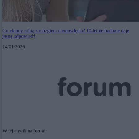
Co ekrany robią z mózgiem niemowlęcia? 10-letnie badanie daje
jasną odpowiedź
14/01/2026
W tej chwili na forum: