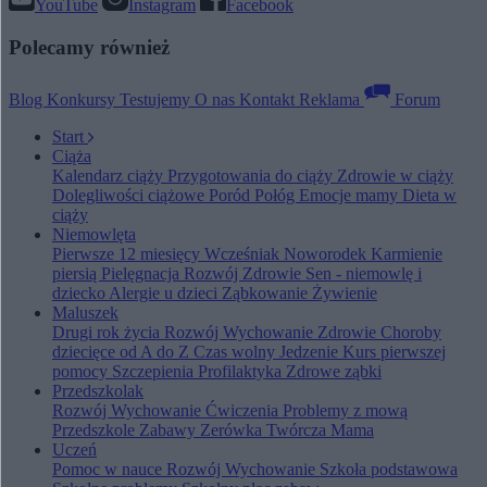
YouTube
Instagram
Facebook
Polecamy również
Blog
Konkursy
Testujemy
O nas
Kontakt
Reklama
Forum
Start
Ciąża
Kalendarz ciąży
Przygotowania do ciąży
Zdrowie w ciąży
Dolegliwości ciążowe
Poród
Połóg
Emocje mamy
Dieta w
ciąży
Niemowlęta
Pierwsze 12 miesięcy
Wcześniak
Noworodek
Karmienie
piersią
Pielęgnacja
Rozwój
Zdrowie
Sen - niemowlę i
dziecko
Alergie u dzieci
Ząbkowanie
Żywienie
Maluszek
Drugi rok życia
Rozwój
Wychowanie
Zdrowie
Choroby
dziecięce od A do Z
Czas wolny
Jedzenie
Kurs pierwszej
pomocy
Szczepienia
Profilaktyka
Zdrowe ząbki
Przedszkolak
Rozwój
Wychowanie
Ćwiczenia
Problemy z mową
Przedszkole
Zabawy
Zerówka
Twórcza Mama
Uczeń
Pomoc w nauce
Rozwój
Wychowanie
Szkoła podstawowa