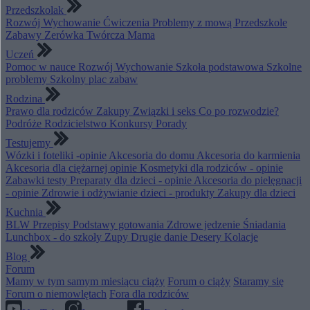
Przedszkolak
Rozwój
Wychowanie
Ćwiczenia
Problemy z mową
Przedszkole
Zabawy
Zerówka
Twórcza Mama
Uczeń
Pomoc w nauce
Rozwój
Wychowanie
Szkoła podstawowa
Szkolne
problemy
Szkolny plac zabaw
Rodzina
Prawo dla rodziców
Zakupy
Związki i seks
Co po rozwodzie?
Podróże
Rodzicielstwo
Konkursy
Porady
Testujemy
Wózki i foteliki -opinie
Akcesoria do domu
Akcesoria do karmienia
Akcesoria dla ciężarnej opinie
Kosmetyki dla rodziców - opinie
Zabawki testy
Preparaty dla dzieci - opinie
Akcesoria do pielęgnacji
- opinie
Zdrowie i odżywianie dzieci - produkty
Zakupy dla dzieci
Kuchnia
BLW
Przepisy
Podstawy gotowania
Zdrowe jedzenie
Śniadania
Lunchbox - do szkoły
Zupy
Drugie danie
Desery
Kolacje
Blog
Forum
Mamy w tym samym miesiącu ciąży
Forum o ciąży
Staramy się
Forum o niemowlętach
Fora dla rodziców