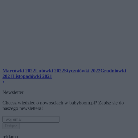
Marcówki 2022
Lutówki 2022
Styczniówki 2022
Grudniówki
2021
Listopadówki 2021
•
Newsletter
Chcesz wiedzieć o nowościach w babyboom.pl? Zapisz się do
naszego newslettera!
Dołącz
reklama