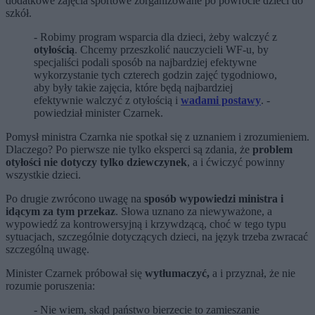
dodatkowe zajęcia sportowe zorganizowane po powrocie dzieci do
szkół.
- Robimy program wsparcia dla dzieci, żeby walczyć z
otyłością
. Chcemy przeszkolić nauczycieli WF-u, by
specjaliści podali sposób na najbardziej efektywne
wykorzystanie tych czterech godzin zajęć tygodniowo,
aby były takie zajęcia, które będą najbardziej
efektywnie walczyć z otyłością i
wadami postawy
. -
powiedział minister Czarnek.
Pomysł ministra Czarnka nie spotkał się z uznaniem i zrozumieniem.
Dlaczego? Po pierwsze nie tylko eksperci są zdania, że
problem
otyłości nie dotyczy tylko dziewczynek
, a i ćwiczyć powinny
wszystkie dzieci.
Po drugie zwrócono uwagę na
sposób wypowiedzi ministra i
idącym za tym przekaz
. Słowa uznano za niewyważone, a
wypowiedź za kontrowersyjną i krzywdzącą, choć w tego typu
sytuacjach, szczególnie dotyczących dzieci, na język trzeba zwracać
szczególną uwagę.
Minister Czarnek próbował się
wytłumaczyć,
a i przyznał, że nie
rozumie poruszenia:
- Nie wiem, skąd państwo bierzecie to zamieszanie