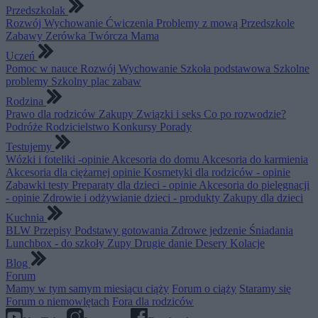
Przedszkolak
Rozwój
Wychowanie
Ćwiczenia
Problemy z mową
Przedszkole
Zabawy
Zerówka
Twórcza Mama
Uczeń
Pomoc w nauce
Rozwój
Wychowanie
Szkoła podstawowa
Szkolne
problemy
Szkolny plac zabaw
Rodzina
Prawo dla rodziców
Zakupy
Związki i seks
Co po rozwodzie?
Podróże
Rodzicielstwo
Konkursy
Porady
Testujemy
Wózki i foteliki -opinie
Akcesoria do domu
Akcesoria do karmienia
Akcesoria dla ciężarnej opinie
Kosmetyki dla rodziców - opinie
Zabawki testy
Preparaty dla dzieci - opinie
Akcesoria do pielęgnacji
- opinie
Zdrowie i odżywianie dzieci - produkty
Zakupy dla dzieci
Kuchnia
BLW
Przepisy
Podstawy gotowania
Zdrowe jedzenie
Śniadania
Lunchbox - do szkoły
Zupy
Drugie danie
Desery
Kolacje
Blog
Forum
Mamy w tym samym miesiącu ciąży
Forum o ciąży
Staramy się
Forum o niemowlętach
Fora dla rodziców