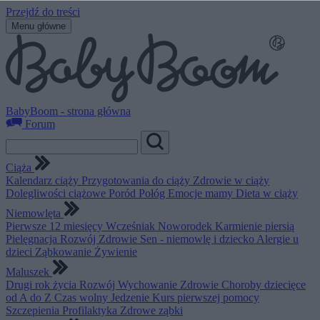
Przejdź do treści
Menu główne
BabyBoom - strona główna
Forum
Ciąża
Kalendarz ciąży
Przygotowania do ciąży
Zdrowie w ciąży
Dolegliwości ciążowe
Poród
Połóg
Emocje mamy
Dieta w ciąży
Niemowlęta
Pierwsze 12 miesięcy
Wcześniak
Noworodek
Karmienie piersią
Pielęgnacja
Rozwój
Zdrowie
Sen - niemowlę i dziecko
Alergie u
dzieci
Ząbkowanie
Żywienie
Maluszek
Drugi rok życia
Rozwój
Wychowanie
Zdrowie
Choroby dziecięce
od A do Z
Czas wolny
Jedzenie
Kurs pierwszej pomocy
Szczepienia
Profilaktyka
Zdrowe ząbki