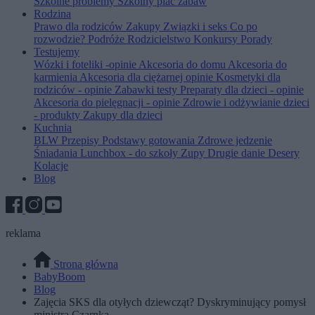
Szkolne problemy
Szkolny plac zabaw
Rodzina
Prawo dla rodziców
Zakupy
Związki i seks
Co po
rozwodzie?
Podróże
Rodzicielstwo
Konkursy
Porady
Testujemy
Wózki i foteliki -opinie
Akcesoria do domu
Akcesoria do
karmienia
Akcesoria dla ciężarnej opinie
Kosmetyki dla
rodziców - opinie
Zabawki testy
Preparaty dla dzieci - opinie
Akcesoria do pielęgnacji - opinie
Zdrowie i odżywianie dzieci
- produkty
Zakupy dla dzieci
Kuchnia
BLW
Przepisy
Podstawy gotowania
Zdrowe jedzenie
Śniadania
Lunchbox - do szkoły
Zupy
Drugie danie
Desery
Kolacje
Blog
reklama
Strona główna
BabyBoom
Blog
Zajęcia SKS dla otyłych dziewcząt? Dyskryminujący pomysł
ministra Czarnka