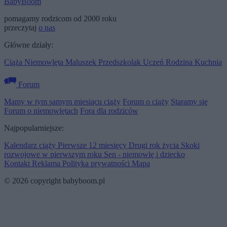
BabyBoom
pomagamy rodzicom od 2000 roku
przeczytaj
o nas
Główne działy:
Ciąża
Niemowlęta
Maluszek
Przedszkolak
Uczeń
Rodzina
Kuchnia
Forum
Mamy w tym samym miesiącu ciąży
Forum o ciąży
Staramy się
Forum o niemowlętach
Fora dla rodziców
Najpopularniejsze:
Kalendarz ciąży
Pierwsze 12 miesięcy
Drugi rok życia
Skoki
rozwojowe w pierwszym roku
Sen - niemowlę i dziecko
Kontakt
Reklama
Polityka prywatności
Mapa
© 2026 copyright babyboom.pl