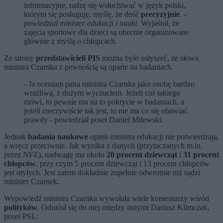
informacyjne, radzę się wsłuchiwać w język polski,
którym się posługuję, myślę, że dość
precyzyjnie
. -
powiedział minister edukacji i nauki.
Wyjaśnił, że
zajęcia sportowe dla dzieci są obecnie organizowane
głównie z myślą o chłopcach.
Ze strony
przedstawicieli PIS
można było usłyszeć, że słowa
ministra Czarnka z pewnością są oparte na badaniach.
- Ja oceniam pana ministra Czarnka jako osobę bardzo
wrażliwą, z dużym wyczuciem. Jeżeli coś takiego
mówi, to pewnie ma na to pokrycie w badaniach, a
jeżeli rzeczywiście tak jest, to nie ma co się obawiać
prawdy - powiedział poseł Daniel Milewski.
Jednak
badania naukowe
opinii ministra edukacji nie potwierdzają,
a wręcz przeciwnie. Jak wynika z danych (przytaczanych m.in.
przez NFZ), nadwagę ma około
20 procent dziewcząt
i
31 procent
chłopców
, przy czym 5 procent dziewcząt i 13 procent chłopców
jest otyłych. Jest zatem dokładnie zupełnie odwrotnie niż sądzi
minister Czarnek.
Wypowiedź ministra Czarnka wywołała wiele komentarzy wśród
polityków
. Odniósł się do niej między innymi Dariusz Klimczak,
poseł PSL: