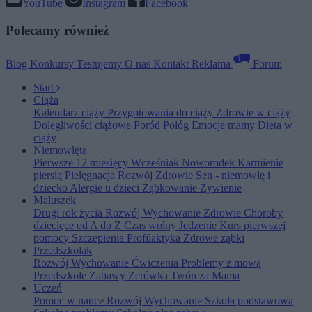
YouTube
Instagram
Facebook
Polecamy również
Blog
Konkursy
Testujemy
O nas
Kontakt
Reklama
Forum
Start
Ciąża
Kalendarz ciąży
Przygotowania do ciąży
Zdrowie w ciąży
Dolegliwości ciążowe
Poród
Połóg
Emocje mamy
Dieta w
ciąży
Niemowlęta
Pierwsze 12 miesięcy
Wcześniak
Noworodek
Karmienie
piersią
Pielęgnacja
Rozwój
Zdrowie
Sen - niemowlę i
dziecko
Alergie u dzieci
Ząbkowanie
Żywienie
Maluszek
Drugi rok życia
Rozwój
Wychowanie
Zdrowie
Choroby
dziecięce od A do Z
Czas wolny
Jedzenie
Kurs pierwszej
pomocy
Szczepienia
Profilaktyka
Zdrowe ząbki
Przedszkolak
Rozwój
Wychowanie
Ćwiczenia
Problemy z mową
Przedszkole
Zabawy
Zerówka
Twórcza Mama
Uczeń
Pomoc w nauce
Rozwój
Wychowanie
Szkoła podstawowa