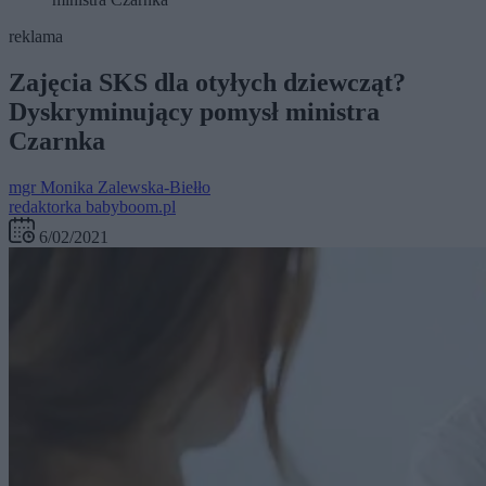
reklama
Zajęcia SKS dla otyłych dziewcząt?
Dyskryminujący pomysł ministra
Czarnka
mgr
Monika Zalewska-Biełło
redaktorka babyboom.pl
6/02/2021