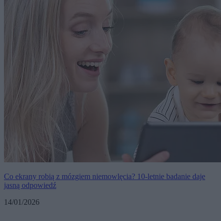
Co ekrany robią z mózgiem niemowlęcia? 10-letnie badanie daje
jasną odpowiedź
14/01/2026