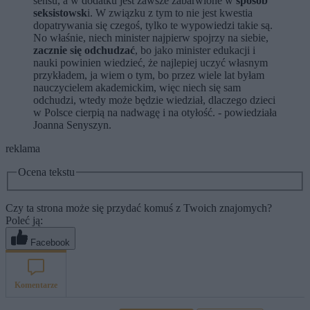
sensu, a w dodatku jest zawsze zabarwione w
sposób
seksistowsk
i. W związku z tym to nie jest kwestia
dopatrywania się czegoś, tylko te wypowiedzi takie są.
No właśnie, niech minister najpierw spojrzy na siebie,
zacznie się odchudzać
, bo jako minister edukacji i
nauki powinien wiedzieć, że najlepiej uczyć własnym
przykładem, ja wiem o tym, bo przez wiele lat byłam
nauczycielem akademickim, więc niech się sam
odchudzi, wtedy może będzie wiedział, dlaczego dzieci
w Polsce cierpią na nadwagę i na otyłość. - powiedziała
Joanna Senyszyn.
reklama
Ocena tekstu
Czy ta strona może się przydać komuś z Twoich znajomych?
Poleć ją:
Facebook