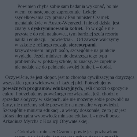
- Powinien chyba sobie sam badania wykonać, bo nie
wiem, co następnego zaproponuje. Lekcje
szydełkowania czy prania? Pan minister Czarnek
mentalnie żyje w Austro-Węgrzech i nie od dzisiaj jest
znany z
dyskryminowania kobiet.
To w ogóle nie
przystaje do roli naukowca, tym bardziej szefa resortu
nauki i edukacji. - powiedział. - Od zawsze walczymy
w szkole z różnego rodzaju
stereotypami,
krzywdzeniem innych osób, szczególnie na punkcie
wyglądu. Jeżeli minister nie dostrzega tego typu
problemów w polskiej szkole, to znaczy, że zupełnie
nie nadaje się do pełnienia swojej funkcji. – dodał.
- Oczywiście, że jest kłopot, jest to choroba cywilizacyjna dotycząca
wszystkich grup wiekowych i każdej płci. Potrzebujemy
poważnych programów edukacyjnych
, jeśli chodzi o spożycie
cukru. Potrzebujemy poważnego rozwiązania, jeśli chodzi o
sprzedaż słodyczy w sklepach, ale nie możemy sobie pozwolić na
żarty, nie możemy sobie pozwolić na niemądre wypowiedzi.
Szczególnie ministra edukacji, a wiemy doskonale, że to już jest
któraś niemądra wypowiedź ministra edukacji. - mówił poseł
Arkadiusz Myrcha z Koalicji Obywatelskiej.
- Cokolwiek minister Czarnek powie jest pozbawione