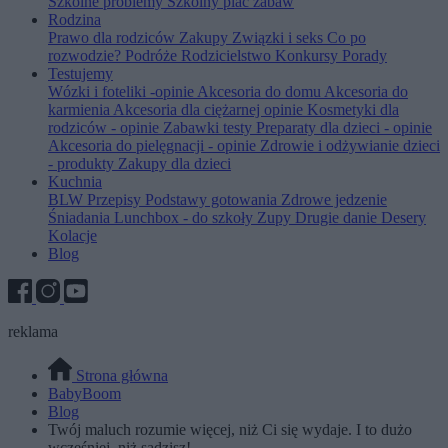
Szkolne problemy
Szkolny plac zabaw
Rodzina
Prawo dla rodziców
Zakupy
Związki i seks
Co po
rozwodzie?
Podróże
Rodzicielstwo
Konkursy
Porady
Testujemy
Wózki i foteliki -opinie
Akcesoria do domu
Akcesoria do
karmienia
Akcesoria dla ciężarnej opinie
Kosmetyki dla
rodziców - opinie
Zabawki testy
Preparaty dla dzieci - opinie
Akcesoria do pielęgnacji - opinie
Zdrowie i odżywianie dzieci
- produkty
Zakupy dla dzieci
Kuchnia
BLW
Przepisy
Podstawy gotowania
Zdrowe jedzenie
Śniadania
Lunchbox - do szkoły
Zupy
Drugie danie
Desery
Kolacje
Blog
reklama
Strona główna
BabyBoom
Blog
Twój maluch rozumie więcej, niż Ci się wydaje. I to dużo
wcześniej, niż sądzisz!