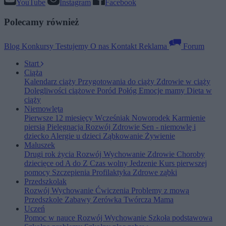
YouTube
Instagram
Facebook
Polecamy również
Blog
Konkursy
Testujemy
O nas
Kontakt
Reklama
Forum
Start
Ciąża
Kalendarz ciąży
Przygotowania do ciąży
Zdrowie w ciąży
Dolegliwości ciążowe
Poród
Połóg
Emocje mamy
Dieta w
ciąży
Niemowlęta
Pierwsze 12 miesięcy
Wcześniak
Noworodek
Karmienie
piersią
Pielęgnacja
Rozwój
Zdrowie
Sen - niemowlę i
dziecko
Alergie u dzieci
Ząbkowanie
Żywienie
Maluszek
Drugi rok życia
Rozwój
Wychowanie
Zdrowie
Choroby
dziecięce od A do Z
Czas wolny
Jedzenie
Kurs pierwszej
pomocy
Szczepienia
Profilaktyka
Zdrowe ząbki
Przedszkolak
Rozwój
Wychowanie
Ćwiczenia
Problemy z mową
Przedszkole
Zabawy
Zerówka
Twórcza Mama
Uczeń
Pomoc w nauce
Rozwój
Wychowanie
Szkoła podstawowa