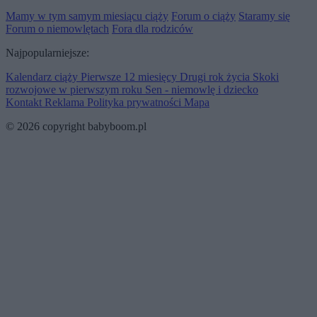
Mamy w tym samym miesiącu ciąży
Forum o ciąży
Staramy się
Forum o niemowlętach
Fora dla rodziców
Najpopularniejsze:
Kalendarz ciąży
Pierwsze 12 miesięcy
Drugi rok życia
Skoki
rozwojowe w pierwszym roku
Sen - niemowlę i dziecko
Kontakt
Reklama
Polityka prywatności
Mapa
© 2026 copyright babyboom.pl