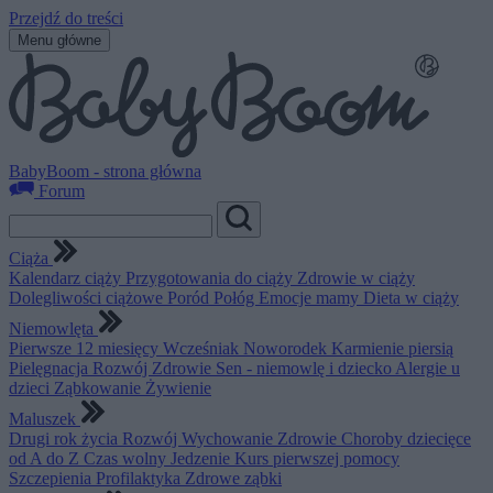
Przejdź do treści
Menu główne
BabyBoom - strona główna
Forum
Ciąża
Kalendarz ciąży
Przygotowania do ciąży
Zdrowie w ciąży
Dolegliwości ciążowe
Poród
Połóg
Emocje mamy
Dieta w ciąży
Niemowlęta
Pierwsze 12 miesięcy
Wcześniak
Noworodek
Karmienie piersią
Pielęgnacja
Rozwój
Zdrowie
Sen - niemowlę i dziecko
Alergie u
dzieci
Ząbkowanie
Żywienie
Maluszek
Drugi rok życia
Rozwój
Wychowanie
Zdrowie
Choroby dziecięce
od A do Z
Czas wolny
Jedzenie
Kurs pierwszej pomocy
Szczepienia
Profilaktyka
Zdrowe ząbki