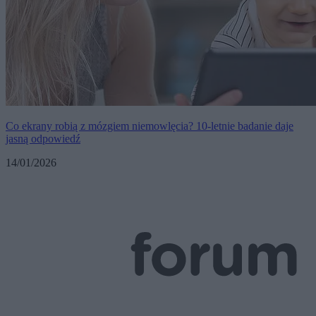
Co ekrany robią z mózgiem niemowlęcia? 10-letnie badanie daje
jasną odpowiedź
14/01/2026