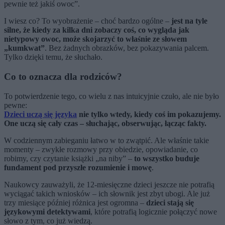
pewnie też jakiś owoc”.
I wiesz co? To wyobrażenie – choć bardzo ogólne –
jest na tyle
silne, że kiedy za kilka dni zobaczy coś, co wygląda jak
nietypowy owoc, może skojarzyć to właśnie ze słowem
„kumkwat”
. Bez żadnych obrazków, bez pokazywania palcem.
Tylko dzięki temu, że słuchało.
Co to oznacza dla rodziców?
To potwierdzenie tego, co wielu z nas intuicyjnie czuło, ale nie było
pewne:
Dzieci uczą się języka
nie tylko wtedy, kiedy coś im pokazujemy.
One uczą się cały czas – słuchając, obserwując, łącząc fakty.
W codziennym zabieganiu łatwo w to zwątpić. Ale właśnie takie
momenty – zwykłe rozmowy przy obiedzie, opowiadanie, co
robimy, czy czytanie książki „na niby” –
to wszystko buduje
fundament pod przyszłe rozumienie i mowę
.
Naukowcy zauważyli, że 12-miesięczne dzieci jeszcze nie potrafią
wyciągać takich wniosków – ich słownik jest zbyt ubogi. Ale już
trzy miesiące później różnica jest ogromna –
dzieci stają się
językowymi detektywami
, które potrafią logicznie połączyć nowe
słowo z tym, co już wiedzą.