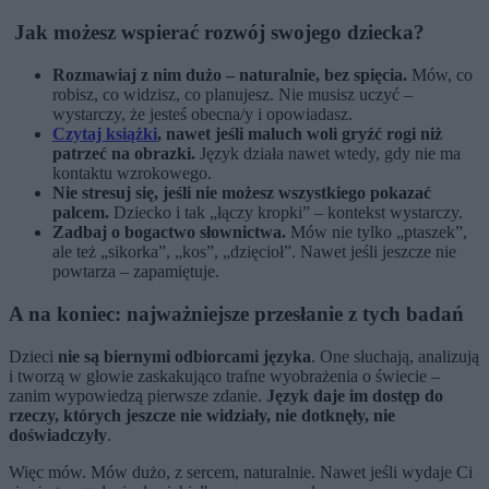
Jak możesz wspierać rozwój swojego dziecka?
Rozmawiaj z nim dużo – naturalnie, bez spięcia.
Mów, co
robisz, co widzisz, co planujesz. Nie musisz uczyć –
wystarczy, że jesteś obecna/y i opowiadasz.
Czytaj książki
, nawet jeśli maluch woli gryźć rogi niż
patrzeć na obrazki.
Język działa nawet wtedy, gdy nie ma
kontaktu wzrokowego.
Nie stresuj się, jeśli nie możesz wszystkiego pokazać
palcem.
Dziecko i tak „łączy kropki” – kontekst wystarczy.
Zadbaj o bogactwo słownictwa.
Mów nie tylko „ptaszek”,
ale też „sikorka”, „kos”, „dzięcioł”. Nawet jeśli jeszcze nie
powtarza – zapamiętuje.
A na koniec: najważniejsze przesłanie z tych badań
Dzieci
nie są biernymi odbiorcami języka
. One słuchają, analizują
i tworzą w głowie zaskakująco trafne wyobrażenia o świecie –
zanim wypowiedzą pierwsze zdanie.
Język daje im dostęp do
rzeczy, których jeszcze nie widziały, nie dotknęły, nie
doświadczyły
.
Więc mów. Mów dużo, z sercem, naturalnie. Nawet jeśli wydaje Ci