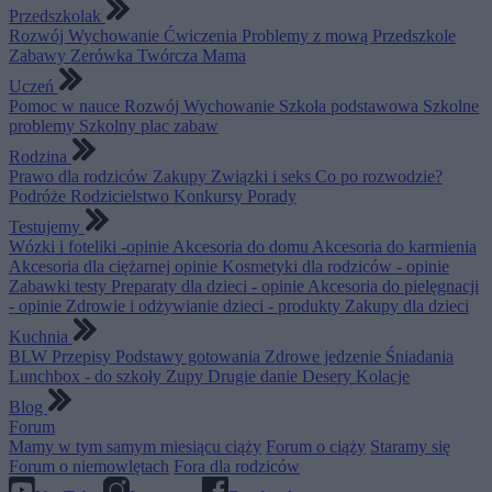
Przedszkolak
Rozwój
Wychowanie
Ćwiczenia
Problemy z mową
Przedszkole
Zabawy
Zerówka
Twórcza Mama
Uczeń
Pomoc w nauce
Rozwój
Wychowanie
Szkoła podstawowa
Szkolne
problemy
Szkolny plac zabaw
Rodzina
Prawo dla rodziców
Zakupy
Związki i seks
Co po rozwodzie?
Podróże
Rodzicielstwo
Konkursy
Porady
Testujemy
Wózki i foteliki -opinie
Akcesoria do domu
Akcesoria do karmienia
Akcesoria dla ciężarnej opinie
Kosmetyki dla rodziców - opinie
Zabawki testy
Preparaty dla dzieci - opinie
Akcesoria do pielęgnacji
- opinie
Zdrowie i odżywianie dzieci - produkty
Zakupy dla dzieci
Kuchnia
BLW
Przepisy
Podstawy gotowania
Zdrowe jedzenie
Śniadania
Lunchbox - do szkoły
Zupy
Drugie danie
Desery
Kolacje
Blog
Forum
Mamy w tym samym miesiącu ciąży
Forum o ciąży
Staramy się
Forum o niemowlętach
Fora dla rodziców