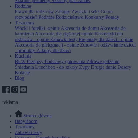
Szkolne problemy
Szkolny plac zabaw
Rodzina
Prawo dla rodziców
Zakupy
Związki i seks
Co po
rozwodzie?
Podróże
Rodzicielstwo
Konkursy
Porady
Testujemy
Wózki i foteliki -opinie
Akcesoria do domu
Akcesoria do
karmienia
Akcesoria dla ciężarnej opinie
Kosmetyki dla
rodziców - opinie
Zabawki testy
Preparaty dla dzieci - opinie
Akcesoria do pielęgnacji - opinie
Zdrowie i odżywianie dzieci
- produkty
Zakupy dla dzieci
Kuchnia
BLW
Przepisy
Podstawy gotowania
Zdrowe jedzenie
Śniadania
Lunchbox - do szkoły
Zupy
Drugie danie
Desery
Kolacje
Blog
reklama
Strona główna
BabyBoom
Testujemy
Zabawki testy
Cotoons – Domek kształtów