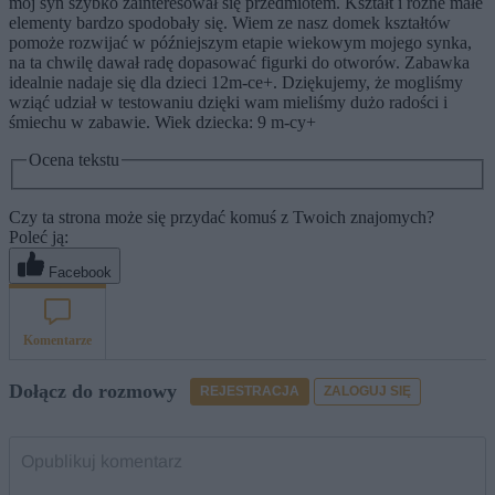
mój syn szybko zainteresował się przedmiotem. Kształt i różne małe
elementy bardzo spodobały się. Wiem ze nasz domek kształtów
pomoże rozwijać w późniejszym etapie wiekowym mojego synka,
na ta chwilę dawał radę dopasować figurki do otworów. Zabawka
idealnie nadaje się dla dzieci 12m-ce+. Dziękujemy, że mogliśmy
wziąć udział w testowaniu dzięki wam mieliśmy dużo radości i
śmiechu w zabawie. Wiek dziecka: 9 m-cy+
Ocena tekstu
Czy ta strona może się przydać komuś z Twoich znajomych?
Poleć ją:
Facebook