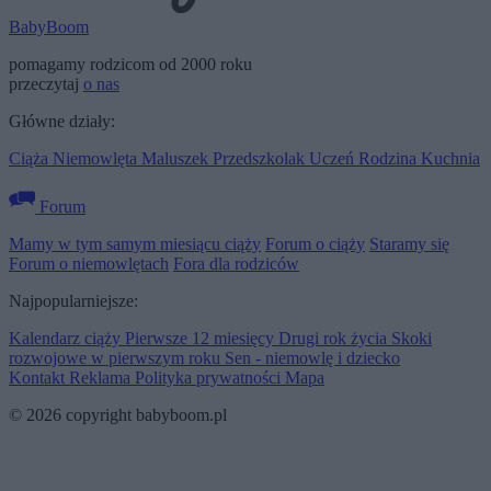
BabyBoom
pomagamy rodzicom od 2000 roku
przeczytaj
o nas
Główne działy:
Ciąża
Niemowlęta
Maluszek
Przedszkolak
Uczeń
Rodzina
Kuchnia
Forum
Mamy w tym samym miesiącu ciąży
Forum o ciąży
Staramy się
Forum o niemowlętach
Fora dla rodziców
Najpopularniejsze:
Kalendarz ciąży
Pierwsze 12 miesięcy
Drugi rok życia
Skoki
rozwojowe w pierwszym roku
Sen - niemowlę i dziecko
Kontakt
Reklama
Polityka prywatności
Mapa
© 2026 copyright babyboom.pl