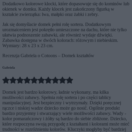
Dodatkowo kolorowe klocki, które dopasowuje się do kominów lub
okienek w domku. Każdy klocek jest zakończony figurką w
kształcie zwierzątka: lwa, małpki oraz żabki i zebry.
Jak się domyślacie domek pełni rolę sortera. Dodatkowym
urozmaiceniem jest pokrętło umieszczone na dachu, które nie tylko
ułatwia podnoszenie zabawki, ale również wydaje dźwięki.
Zabawka dostępna w dwóch kolorach: różowym i niebieskim.
Wymiary: 28 x 23 x 23 cm.
Recenzja Gabriela o Cotoons – Domek kształtów
Gabriela
Domek jest bardzo kolorowy, ładnie wykonany, ma kilka
możliwości zabawy. Spełnia rolę sortera i po części tablicy
manipulacyjnej. Jest bezpieczny i wytrzymały. Dzięki poręcznej
rączce i niskiej wadze dziecko może go nosić. Ogólnie produkt
bardzo przyjemny i stwarzający wiele możliwości zabawy. Wady -
kolor pomarańczowy i żółty są bardzo do siebie zbliżone. Dziecko,
które rozpoczyna swoją przygodę z kształtami i kolorami może mieć
trudności w rozróżnieniu kolorów. Kluczyki mogłyby być bardziej