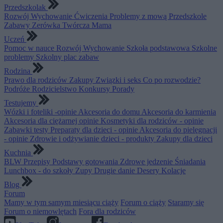
Przedszkolak
Rozwój
Wychowanie
Ćwiczenia
Problemy z mową
Przedszkole
Zabawy
Zerówka
Twórcza Mama
Uczeń
Pomoc w nauce
Rozwój
Wychowanie
Szkoła podstawowa
Szkolne
problemy
Szkolny plac zabaw
Rodzina
Prawo dla rodziców
Zakupy
Związki i seks
Co po rozwodzie?
Podróże
Rodzicielstwo
Konkursy
Porady
Testujemy
Wózki i foteliki -opinie
Akcesoria do domu
Akcesoria do karmienia
Akcesoria dla ciężarnej opinie
Kosmetyki dla rodziców - opinie
Zabawki testy
Preparaty dla dzieci - opinie
Akcesoria do pielęgnacji
- opinie
Zdrowie i odżywianie dzieci - produkty
Zakupy dla dzieci
Kuchnia
BLW
Przepisy
Podstawy gotowania
Zdrowe jedzenie
Śniadania
Lunchbox - do szkoły
Zupy
Drugie danie
Desery
Kolacje
Blog
Forum
Mamy w tym samym miesiącu ciąży
Forum o ciąży
Staramy się
Forum o niemowlętach
Fora dla rodziców