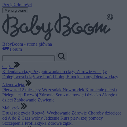
Przejdź do treści
Menu główne
BabyBoom - strona główna
Forum
Ciąża
Kalendarz ciąży
Przygotowania do ciąży
Zdrowie w ciąży
Dolegliwości ciążowe
Poród
Połóg
Emocje mamy
Dieta w ciąży
Niemowlęta
Pierwsze 12 miesięcy
Wcześniak
Noworodek
Karmienie piersią
Pielęgnacja
Rozwój
Zdrowie
Sen - niemowlę i dziecko
Alergie u
dzieci
Ząbkowanie
Żywienie
Maluszek
Drugi rok życia
Rozwój
Wychowanie
Zdrowie
Choroby dziecięce
od A do Z
Czas wolny
Jedzenie
Kurs pierwszej pomocy
Szczepienia
Profilaktyka
Zdrowe ząbki