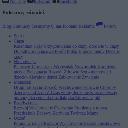
YouTube
Instagram
Facebook
Polecamy również
Blog
Konkursy
Testujemy
O nas
Kontakt
Reklama
Forum
Start
Ciąża
Kalendarz ciąży
Przygotowania do ciąży
Zdrowie w ciąży
Dolegliwości ciążowe
Poród
Połóg
Emocje mamy
Dieta w
ciąży
Niemowlęta
Pierwsze 12 miesięcy
Wcześniak
Noworodek
Karmienie
piersią
Pielęgnacja
Rozwój
Zdrowie
Sen - niemowlę i
dziecko
Alergie u dzieci
Ząbkowanie
Żywienie
Maluszek
Drugi rok życia
Rozwój
Wychowanie
Zdrowie
Choroby
dziecięce od A do Z
Czas wolny
Jedzenie
Kurs pierwszej
pomocy
Szczepienia
Profilaktyka
Zdrowe ząbki
Przedszkolak
Rozwój
Wychowanie
Ćwiczenia
Problemy z mową
Przedszkole
Zabawy
Zerówka
Twórcza Mama
Uczeń
Pomoc w nauce
Rozwój
Wychowanie
Szkoła podstawowa