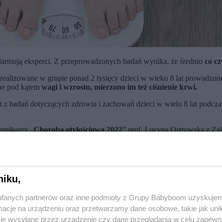
 alarmują eksperci. Z przeprowadzonych badań wynika, że średnio
co c
realizowane w grupie ponad 2 tysięcy dzieci w wieku 8 lat prowadzon
ne pod kątem
wagi i wzrostu, mierzono im też ciśnienie krwi.
ort z badań dotyczących zdrowia i zachowań dzieci w wielu 8 lat p
ennikarzy „
Choroba otyłościowa 2022
” prof. Lucyna Ostrowska z Za
wie
co czwarte dziecko (do 18. roku życia) ma nadwagę.
 wzrósł o kilka punktów procentowych. Problem dotyczy zarówno chłopc
stu
, świadczący o ryzyku rozwinięcia się lub wręcz o otyłości brzuszne
ąty ośmiolatek. Uwagę zwraca także kondycja psychiczna ośmiolatków.
niku,
 mogą wskazywać na
depresję
.
fanych partnerów oraz inne podmioty z Grupy Babyboom uzyskujem
niu odpowiedzialni są
rodzice,
którzy kreują niewłaściwą atmosferę wok
prawidłowe wzorce.
cje na urządzeniu oraz przetwarzamy dane osobowe, takie jak unika
je wysyłane przez urządzenie czy dane przeglądania w celu zapewn