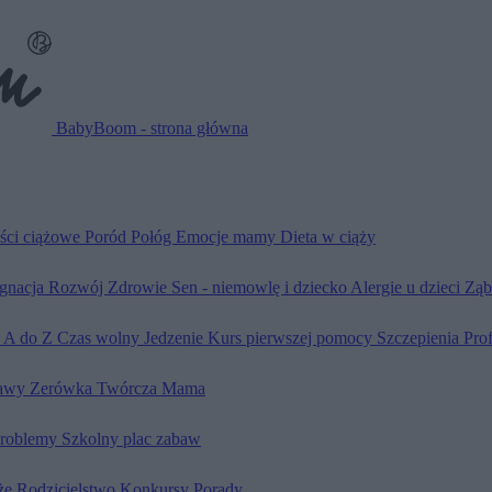
BabyBoom - strona główna
ści ciążowe
Poród
Połóg
Emocje mamy
Dieta w ciąży
ęgnacja
Rozwój
Zdrowie
Sen - niemowlę i dziecko
Alergie u dzieci
Ząb
d A do Z
Czas wolny
Jedzenie
Kurs pierwszej pomocy
Szczepienia
Pro
awy
Zerówka
Twórcza Mama
problemy
Szkolny plac zabaw
że
Rodzicielstwo
Konkursy
Porady