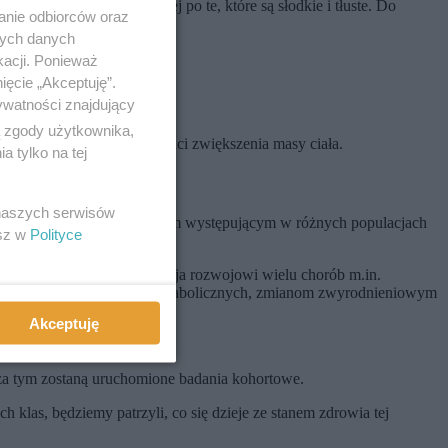
 spożywcze. Najchętniej po te, które są słodkie i tłuste. Do
anie odbiorców oraz
a na punkcie szczupłości
.
nych danych
kacji. Ponieważ
ięcie „Akceptuję”.
ywatności znajdujący
ą zgody użytkownika,
 to właśnie skutek w postaci zwiększenia masy ciała.
 tylko na tej
 naszych serwisów
łość jest problemem globalnym występującym w różnych populacjach
esz w
Polityce
a szczególnie otyłość sprzyja rozwojowi wielu chorób m.in.
zaburzeń hormonalnych i metabolicznych, zmianom zwyrodnieniowym
Akceptuję
za tym zostaną uruchomione badania kohortowe.
 klas, będziemy patrzyli, co się dzieje ze stanem zdrowia tej