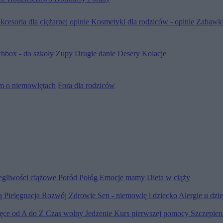
kcesoria dla ciężarnej opinie
Kosmetyki dla rodziców - opinie
Zabawki
hbox - do szkoły
Zupy
Drugie danie
Desery
Kolacje
m o niemowlętach
Fora dla rodziców
egliwości ciążowe
Poród
Połóg
Emocje mamy
Dieta w ciąży
ią
Pielęgnacja
Rozwój
Zdrowie
Sen - niemowlę i dziecko
Alergie u dzi
ięce od A do Z
Czas wolny
Jedzenie
Kurs pierwszej pomocy
Szczepien