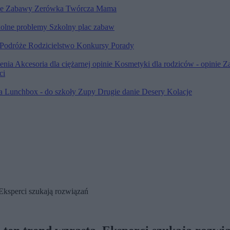
le
Zabawy
Zerówka
Twórcza Mama
olne problemy
Szkolny plac zabaw
Podróże
Rodzicielstwo
Konkursy
Porady
ienia
Akcesoria dla ciężarnej opinie
Kosmetyki dla rodziców - opinie
Z
ci
ia
Lunchbox - do szkoły
Zupy
Drugie danie
Desery
Kolacje
Eksperci szukają rozwiązań