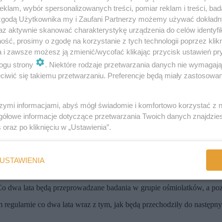
gdy odczuwamy przymus i zaczynamy odruchowo sięgać po różne produkty
klam, wybór spersonalizowanych treści, pomiar reklam i treści, bad
 rodzica, chęć odreagowania trudnej sytuacji życiowej, a także
obsesj
 zgodą Użytkownika my i Zaufani Partnerzy możemy używać dokład
emią COVID-19
. Jak wynika z ankiet:
az aktywnie skanować charakterystykę urządzenia do celów identyfi
ść, prosimy o zgodę na korzystanie z tych technologii poprzez klikn
ało po słone przekąski,
a i zawsze możesz ją zmienić/wycofać klikając przycisk ustawień pr
ało po słodycze.
ogu strony
. Niektóre rodzaje przetwarzania danych nie wymagaj
zym czasem spędzanym przed telefonami, komputerami, tabletami – dało
iwić się takiemu przetwarzaniu. Preferencje będą miały zastosowania
szymi informacjami, abyś mógł świadomie i komfortowo korzystać z
ie.
Pamiętajmy, że obecnie nadmierna masa ciała, czyli nadwaga i oty
gółowe informacje dotyczące przetwarzania Twoich danych znajdzi
s
oraz po kliknięciu w „Ustawienia”.
wania, ale i poważne konsekwencje zdrowotne. Nadmierna masa ciała, 
ym typom nowotworów. Otyłość zwiększa także ryzyko wystąpienia 
USTAWIENIA
m Mateuszem Morawieckim i przygotowano dwie inicjatywy.
o dwa lata będą przeprowadzane badania w grupie ośmiolatków, a po
egularnie co dwa lata wraz z tym, jak będą przechodziły do następnych