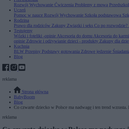
Rozwój
Wychowanie
Ćwiczenia
Problemy z mową
Przedszko
Uczeń
Pomoc w nauce
Rozwój
Wychowanie
Szkoła podstawowa
Szk
Rodzina
Prawo dla rodziców
Zakupy
Związki i seks
Co po rozwodzie?
Testujemy
Wózki i foteliki -opinie
Akcesoria do domu
Akcesoria do karm
opinie
Zdrowie i odżywianie dzieci - produkty
Zakupy dla dzie
Kuchnia
BLW
Przepisy
Podstawy gotowania
Zdrowe jedzenie
Śniadan
Blog
reklama
Strona główna
BabyBoom
Blog
Co czwarte dziecko w Polsce ma nadwagę i ten trend wzrasta. 
reklama