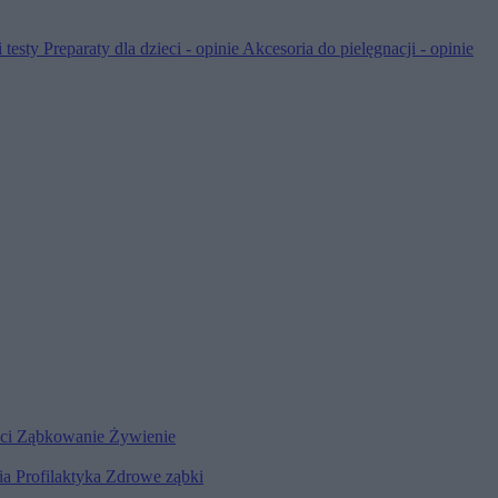
 testy
Preparaty dla dzieci - opinie
Akcesoria do pielęgnacji - opinie
eci
Ząbkowanie
Żywienie
ia
Profilaktyka
Zdrowe ząbki