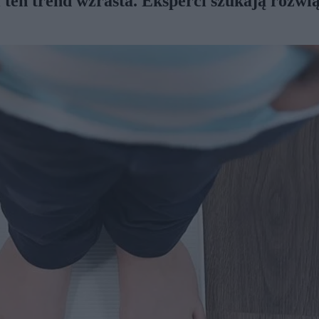
 ten trend wzrasta. Eksperci szukają rozwi