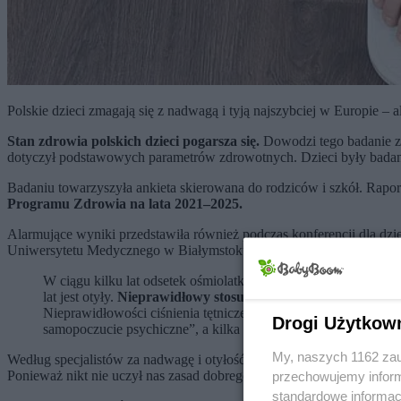
Polskie dzieci zmagają się z nadwagą i tyją najszybciej w Europie –
Stan zdrowia polskich dzieci pogarsza się.
Dowodzi tego badanie z
dotyczył podstawowych parametrów zdrowotnych. Dzieci były bada
Badaniu towarzyszyła ankieta skierowana do rodziców i szkół. Rap
Programu Zdrowia na lata 2021–2025.
Alarmujące wyniki przedstawiła również podczas konferencji dla dzi
Uniwersytetu Medycznego w Białymstoku. Według nich średnio pra
W ciągu kilku lat odsetek ośmiolatków z nadwagą i otyłością
lat jest otyły.
Nieprawidłowy stosunek obwodu talii do wzro
Nieprawidłowości ciśnienia tętniczego krwi ma również co pi
Drogi Użytkow
samopoczucie psychiczne”, a kilka procent ma objawy, które
My, naszych 1162 zau
Według specjalistów za nadwagę i otyłość u dzieci w znacznym stop
Ponieważ nikt nie uczył nas zasad dobrego
żywienia
,
powielamy nie
przechowujemy informa
standardowe informac