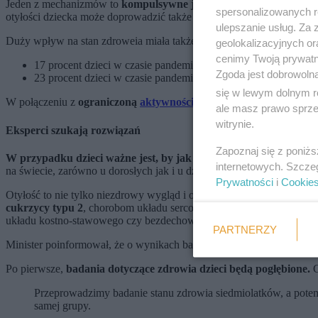
Jeden z mechanizmów to
kompulsywne jedzenie
. Mówi się o nim, 
spersonalizowanych re
otyłości dziecka może doprowadzić także nadużywanie alkoholu przez
ulepszanie usług. Za
Duży wpływ na stan zdroweia miała także izolacja związana z
pand
geolokalizacyjnych or
cenimy Twoją prywatno
17 procent dzieci w czasie pandemii częściej niż przed nią sięg
Zgoda jest dobrowoln
23 procent dzieci w czasie pandemii częściej niż przed nią sięg
się w lewym dolnym r
W połączeniu z
ograniczoną
aktywnością fizyczną
i znacząco dłużs
ale masz prawo sprzec
witrynie.
Eksperci szukają rozwiązań
Zapoznaj się z poniż
W przypadku dzieci ważne jest, by jak najszybciej podjąć leczen
internetowych. Szcze
na świecie, zarówno u dorosłych jak i u dzieci i młodzieży.
Prywatności
i
Cookie
Otyłość to nie tylko niezdrowy wygląd i obniżony komfort funkcjono
cukrzycy typu 2
, chorobom układu sercowo-naczyniowego, niektór
układu kostno-stawowego czy bezdechowi sennemu.
PARTNERZY
Minister poinformował, że o wynikach badań rozmawiał z premiere
Po pierwsze,
badania dotyczące zdrowia dzieci będą pogłębione.
C
Przeprowadzimy badanie stanu zdrowia siedmiolatków, a potem r
samej grupy.