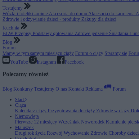
Testujemy
Wózki i foteliki -opinie
Akcesoria do domu
Akcesoria do karmienia
A
Zdrowie i odżywianie dzieci - produkty
Zakupy dla dzieci
Kuchnia
BLW
Przepisy
Podstawy gotowania
Zdrowe jedzenie
Śniadania
Lunc
Blog
Forum
Mamy w tym samym miesiącu ciąży
Forum o ciąży
Staramy się
Foru
YouTube
Instagram
Facebook
Polecamy również
Blog
Konkursy
Testujemy
O nas
Kontakt
Reklama
Forum
Start
Ciąża
Kalendarz ciąży
Przygotowania do ciąży
Zdrowie w ciąży
Dol
Niemowlęta
Pierwsze 12 miesięcy
Wcześniak
Noworodek
Karmienie piers
Maluszek
Drugi rok życia
Rozwój
Wychowanie
Zdrowie
Choroby dziec
Przedszkolak