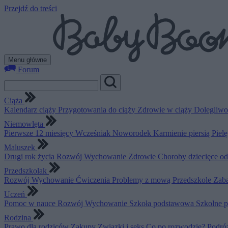
Przejdź do treści
Menu główne
Forum
Ciąża
Kalendarz ciąży
Przygotowania do ciąży
Zdrowie w ciąży
Dolegliwo
Niemowlęta
Pierwsze 12 miesięcy
Wcześniak
Noworodek
Karmienie piersią
Piel
Maluszek
Drugi rok życia
Rozwój
Wychowanie
Zdrowie
Choroby dziecięce o
Przedszkolak
Rozwój
Wychowanie
Ćwiczenia
Problemy z mową
Przedszkole
Zab
Uczeń
Pomoc w nauce
Rozwój
Wychowanie
Szkoła podstawowa
Szkolne 
Rodzina
Prawo dla rodziców
Zakupy
Związki i seks
Co po rozwodzie?
Podró