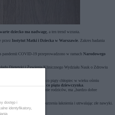
zwarte dziecko ma nadwagę
, a ten trend wzrasta.
e przez
Instytut Matki i Dziecka w Warszawie
. Zakres badania
odczas pandemii COVID-19 przeprowadzono w ramach
Narodowego
kładu Dietetyki i Żywienia Klinicznego Wydziału Nauk o Zdrowiu
ów, jak i dziewczynek. Już co piąty chłopiec w wieku ośmiu
j,
ma co czwarty chłopiec i co piąta dziewczynka
.
 Tylko połowa z nich, w ocenie rodziców, ma „bardzo dobre
y dostęp i
ół jedzenia, powodując zaburzenia łaknienia i utrwalając złe nawyki.
lne identyfikatory,
iania