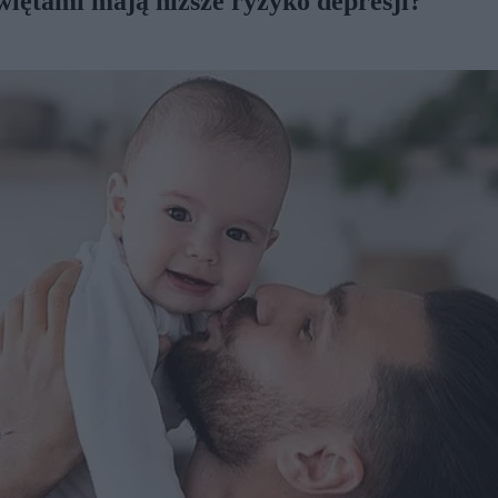
wlętami mają niższe ryzyko depresji?