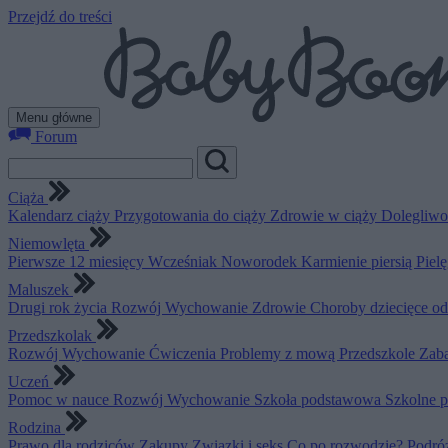
Przejdź do treści
Menu główne
Forum
Ciąża
Kalendarz ciąży
Przygotowania do ciąży
Zdrowie w ciąży
Dolegliwo
Niemowlęta
Pierwsze 12 miesięcy
Wcześniak
Noworodek
Karmienie piersią
Piel
Maluszek
Drugi rok życia
Rozwój
Wychowanie
Zdrowie
Choroby dziecięce o
Przedszkolak
Rozwój
Wychowanie
Ćwiczenia
Problemy z mową
Przedszkole
Zab
Uczeń
Pomoc w nauce
Rozwój
Wychowanie
Szkoła podstawowa
Szkolne 
Rodzina
Prawo dla rodziców
Zakupy
Związki i seks
Co po rozwodzie?
Podró