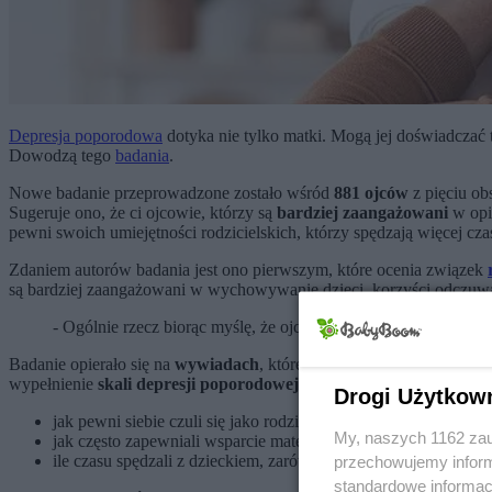
Depresja poporodowa
dotyka nie tylko matki. Mogą jej doświadczać 
Dowodzą tego
badania
.
Nowe badanie przeprowadzone zostało wśród
881 ojców
z pięciu ob
Sugeruje ono, że ci ojcowie, którzy są
bardziej zaangażowani
w opi
pewni swoich umiejętności rodzicielskich, którzy spędzają więcej c
Zdaniem autorów badania jest ono pierwszym, które ocenia związek
są bardziej zaangażowani w wychowywanie dzieci, korzyści odczuwa n
- Ogólnie rzecz biorąc myślę, że ojcowie są ważni w rodzinie, 
Badanie opierało się na
wywiadach
, które przeprowadzono po pierws
wypełnienie
skali depresji poporodowej
i ocenę:
Drogi Użytkow
jak pewni siebie czuli się jako rodzice,
My, naszych 1162 zau
jak często zapewniali wsparcie materialnie,
ile czasu spędzali z dzieckiem, zarówno sami, jak i z innymi.
przechowujemy informa
standardowe informac