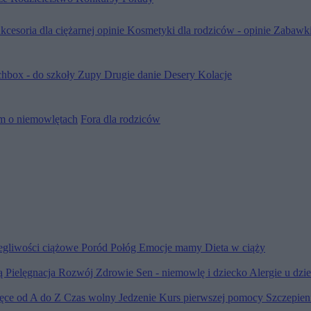
kcesoria dla ciężarnej opinie
Kosmetyki dla rodziców - opinie
Zabawki
hbox - do szkoły
Zupy
Drugie danie
Desery
Kolacje
m o niemowlętach
Fora dla rodziców
egliwości ciążowe
Poród
Połóg
Emocje mamy
Dieta w ciąży
ią
Pielęgnacja
Rozwój
Zdrowie
Sen - niemowlę i dziecko
Alergie u dzi
ięce od A do Z
Czas wolny
Jedzenie
Kurs pierwszej pomocy
Szczepien