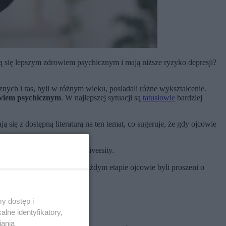
zą się lepszym zdrowiem psychicznym i mają niższe ryzyko depresji?
nych i ras, byli w różnym wieku, posiadali różne wykształcenie.
wiem psychicznym
. W najlepszej sytuacji są
tatusiowie
bardziej
się z dostępną literaturą na ten temat, co sugeruje, że gdy ojcowie
igbin z California State University.
iu miesiącach i roku. Na każdym etapie ojcowie byli proszeni o
y dostęp i
lne identyfikatory,
iania