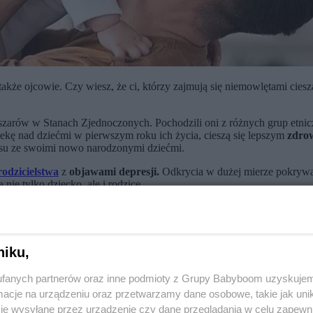
także ojcowie. Czy wiesz, że ci, którzy zajmują się niemowlętami cies
szarów w Stanach Zjednoczonych. Pochodzili oni z różnych grup etnicz
ekę nad dziećmi w pierwszym roku ich życia, cieszą się lepszym
zdro
zasu ze swoimi nowo narodzonymi dziećmi.
rodzicielstwa
z
objawami depresji.
Odkrycia w dużej mierze pokrywają 
ie tylko dziecko, ale i rodzice.
choć nie są dostatecznie zbadani. - powiedział psycholog Olajide Bamish
zym miesiącu po urodzeniu ich dziecka, a następnie ponownie po sześc
niku,
fanych partnerów oraz inne podmioty z Grupy Babyboom uzyskujem
cje na urządzeniu oraz przetwarzamy dane osobowe, takie jak unika
je wysyłane przez urządzenie czy dane przeglądania w celu zapewn