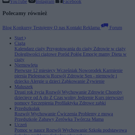
YouTube
Instagram
Facebook
Polecamy również
Blog
Konkursy
Testujemy
O nas
Kontakt
Reklama
Forum
Start
Ciąża
Kalendarz ciąży
Przygotowania do ciąży
Zdrowie w ciąży
Dolegliwości ciążowe
Poród
Połóg
Emocje mamy
Dieta w
ciąży
Niemowlęta
Pierwsze 12 miesięcy
Wcześniak
Noworodek
Karmienie
piersią
Pielęgnacja
Rozwój
Zdrowie
Sen - niemowlę i
dziecko
Alergie u dzieci
Ząbkowanie
Żywienie
Maluszek
Drugi rok życia
Rozwój
Wychowanie
Zdrowie
Choroby
dziecięce od A do Z
Czas wolny
Jedzenie
Kurs pierwszej
pomocy
Szczepienia
Profilaktyka
Zdrowe ząbki
Przedszkolak
Rozwój
Wychowanie
Ćwiczenia
Problemy z mową
Przedszkole
Zabawy
Zerówka
Twórcza Mama
Uczeń
Pomoc w nauce
Rozwój
Wychowanie
Szkoła podstawowa