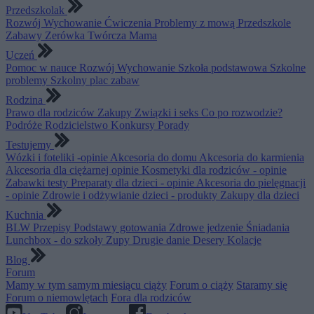
Przedszkolak
Rozwój
Wychowanie
Ćwiczenia
Problemy z mową
Przedszkole
Zabawy
Zerówka
Twórcza Mama
Uczeń
Pomoc w nauce
Rozwój
Wychowanie
Szkoła podstawowa
Szkolne
problemy
Szkolny plac zabaw
Rodzina
Prawo dla rodziców
Zakupy
Związki i seks
Co po rozwodzie?
Podróże
Rodzicielstwo
Konkursy
Porady
Testujemy
Wózki i foteliki -opinie
Akcesoria do domu
Akcesoria do karmienia
Akcesoria dla ciężarnej opinie
Kosmetyki dla rodziców - opinie
Zabawki testy
Preparaty dla dzieci - opinie
Akcesoria do pielęgnacji
- opinie
Zdrowie i odżywianie dzieci - produkty
Zakupy dla dzieci
Kuchnia
BLW
Przepisy
Podstawy gotowania
Zdrowe jedzenie
Śniadania
Lunchbox - do szkoły
Zupy
Drugie danie
Desery
Kolacje
Blog
Forum
Mamy w tym samym miesiącu ciąży
Forum o ciąży
Staramy się
Forum o niemowlętach
Fora dla rodziców