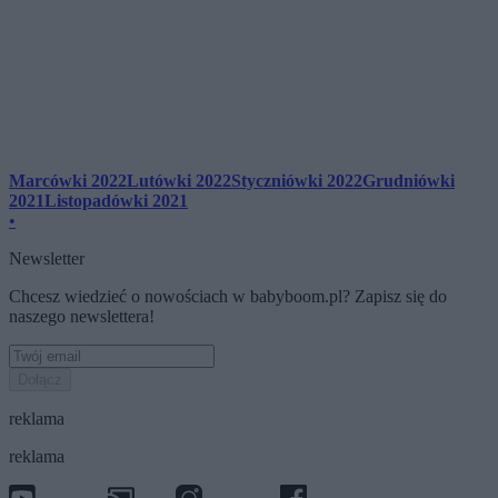
Marcówki 2022
Lutówki 2022
Styczniówki 2022
Grudniówki
2021
Listopadówki 2021
•
Newsletter
Chcesz wiedzieć o nowościach w babyboom.pl? Zapisz się do
naszego newslettera!
Dołącz
reklama
reklama