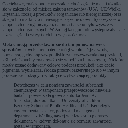
Co ciekawe, znaleziono je wszystkie, choć stężenie metali różniło
się w zależności od miejsca zakupu tamponów (USA, UE/Wielka
Brytania), rodzaju produktów (organiczne lub nieorganiczne) oraz
sklepu lub marki. Co interesujące, stężenie ołowiu było wyższe w
tamponach nieorganicznych, natomiast arsenu było wyższe w
tamponach organicznych. W żadnej kategorii nie występowały stale
niższe stężenia wszystkich lub większości metali.
Metale mogą przedostawać się do tamponów na wiele
sposobów
: bawełniany materiał mógł wchłonąć je z wody,
powietrza, gleby poprzez pobliskie zanieczyszczenia (na przykład,
jeśli pole bawełny znajdowało się w pobliżu huty ołowiu). Niektóre
mogły zostać dodawany celowo podczas produkcji jako część
pigmentu, wybielacza, środka przeciwbakteryjnego lub w innym
procesie zachodzącym w fabryce wytwarzającej produkty.
Dotychczas w celu pomiaru zawartości substancji
chemicznych w tamponach przeprowadzono niewiele
badań – powiedziała główna autorka Jenni A.
Shearston, doktorantka na University of California,
Berkeley School of Public Health and UC Berkeley’s
environmental science, policy and management
department. - Według naszej wiedzy jest to pierwszy
dokument, w którym dokonuje się pomiaru zawartości
metali w tamponach.