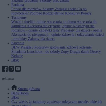
Szkolne problemy
Szkolny plac zabaw
Rodzina
Prawo dla rodziców
Zakupy
Związki i seks
Co po
rozwodzie?
Podróże
Rodzicielstwo
Konkursy
Porady
Testujemy
Wózki i foteliki -opinie
Akcesoria do domu
Akcesoria do
karmienia
Akcesoria dla ciężarnej opinie
Kosmetyki dla
rodziców - opinie
Zabawki testy
Preparaty dla dzieci - opinie
Akcesoria do pielęgnacji - opinie
Zdrowie i odżywianie dzieci
- produkty
Zakupy dla dzieci
Kuchnia
BLW
Przepisy
Podstawy gotowania
Zdrowe jedzenie
Śniadania
Lunchbox - do szkoły
Zupy
Drugie danie
Desery
Kolacje
Blog
reklama
Strona główna
BabyBoom
Blog
Czy wiesz, że tampony zawierają toksyczne metale, takie jak
arsen i ołów?