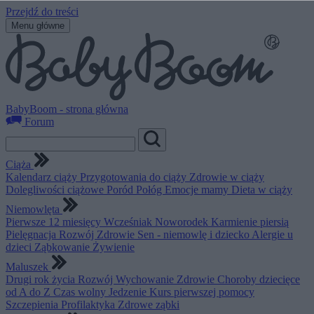
Przejdź do treści
Menu główne
BabyBoom - strona główna
Forum
Ciąża
Kalendarz ciąży
Przygotowania do ciąży
Zdrowie w ciąży
Dolegliwości ciążowe
Poród
Połóg
Emocje mamy
Dieta w ciąży
Niemowlęta
Pierwsze 12 miesięcy
Wcześniak
Noworodek
Karmienie piersią
Pielęgnacja
Rozwój
Zdrowie
Sen - niemowlę i dziecko
Alergie u
dzieci
Ząbkowanie
Żywienie
Maluszek
Drugi rok życia
Rozwój
Wychowanie
Zdrowie
Choroby dziecięce
od A do Z
Czas wolny
Jedzenie
Kurs pierwszej pomocy
Szczepienia
Profilaktyka
Zdrowe ząbki