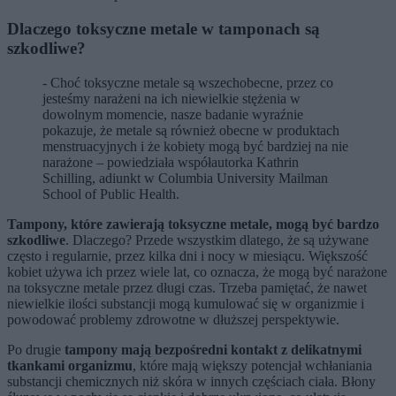
Dlaczego toksyczne metale w tamponach są
szkodliwe?
- Choć toksyczne metale są wszechobecne, przez co
jesteśmy narażeni na ich niewielkie stężenia w
dowolnym momencie, nasze badanie wyraźnie
pokazuje, że metale są również obecne w produktach
menstruacyjnych i że kobiety mogą być bardziej na nie
narażone – powiedziała współautorka Kathrin
Schilling, adiunkt w Columbia University Mailman
School of Public Health.
Tampony, które zawierają toksyczne metale, mogą być bardzo
szkodliwe
. Dlaczego? Przede wszystkim dlatego, że są używane
często i regularnie, przez kilka dni i nocy w miesiącu. Większość
kobiet używa ich przez wiele lat, co oznacza, że mogą być narażone
na toksyczne metale przez długi czas. Trzeba pamiętać, że nawet
niewielkie ilości substancji mogą kumulować się w organizmie i
powodować problemy zdrowotne w dłuższej perspektywie.
Po drugie
tampony mają bezpośredni kontakt z delikatnymi
tkankami organizmu
, które mają większy potencjał wchłaniania
substancji chemicznych niż skóra w innych częściach ciała. Błony