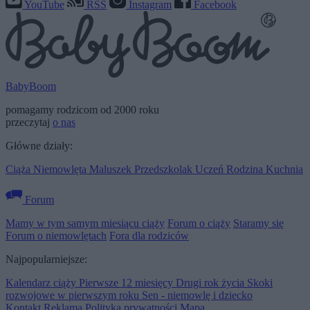
YouTube
RSS
Instagram
Facebook
BabyBoom
pomagamy rodzicom od 2000 roku
przeczytaj
o nas
Główne działy:
Ciąża
Niemowlęta
Maluszek
Przedszkolak
Uczeń
Rodzina
Kuchnia
Forum
Mamy w tym samym miesiącu ciąży
Forum o ciąży
Staramy się
Forum o niemowlętach
Fora dla rodziców
Najpopularniejsze:
Kalendarz ciąży
Pierwsze 12 miesięcy
Drugi rok życia
Skoki
rozwojowe w pierwszym roku
Sen - niemowlę i dziecko
Kontakt
Reklama
Polityka prywatności
Mapa