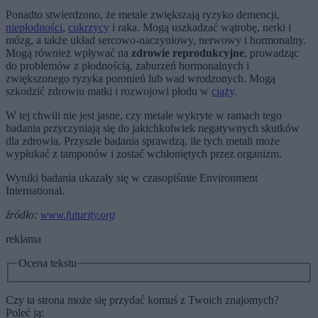
Ponadto stwierdzono, że metale zwiększają ryzyko demencji,
niepłodności
,
cukrzycy
i raka. Mogą uszkadzać wątrobę, nerki i
mózg, a także układ sercowo-naczyniowy, nerwowy i hormonalny.
Mogą również wpływać na
zdrowie reprodukcyjne
, prowadząc
do problemów z płodnością, zaburzeń hormonalnych i
zwiększonego ryzyka poronień lub wad wrodzonych. Mogą
szkodzić zdrowiu matki i rozwojowi płodu w
ciąży
.
W tej chwili nie jest jasne, czy metale wykryte w ramach tego
badania przyczyniają się do jakichkolwiek negatywnych skutków
dla zdrowia. Przyszłe badania sprawdzą, ile tych metali może
wypłukać z tamponów i zostać wchłoniętych przez organizm.
Wyniki badania ukazały się w czasopiśmie Environment
International.
źródło:
www.futurity.org
reklama
Ocena tekstu
Czy ta strona może się przydać komuś z Twoich znajomych?
Poleć ją: