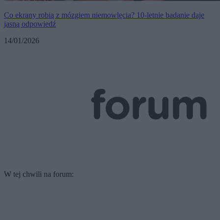
Co ekrany robią z mózgiem niemowlęcia? 10-letnie badanie daje
jasną odpowiedź
14/01/2026
W tej chwili na forum: