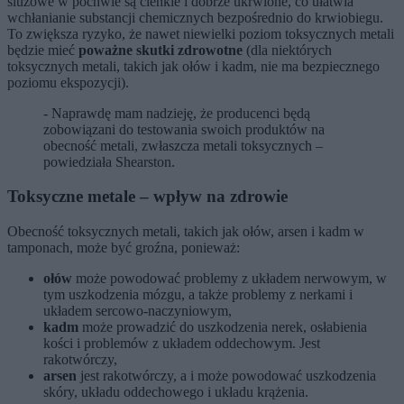
śluzowe w pochwie są cienkie i dobrze ukrwione, co ułatwia
wchłanianie substancji chemicznych bezpośrednio do krwiobiegu.
To zwiększa ryzyko, że nawet niewielki poziom toksycznych metali
będzie mieć
poważne skutki zdrowotne
(dla niektórych
toksycznych metali, takich jak ołów i kadm, nie ma bezpiecznego
poziomu ekspozycji).
- Naprawdę mam nadzieję, że producenci będą
zobowiązani do testowania swoich produktów na
obecność metali, zwłaszcza metali toksycznych –
powiedziała Shearston.
Toksyczne metale – wpływ na zdrowie
Obecność toksycznych metali, takich jak ołów, arsen i kadm w
tamponach, może być groźna, ponieważ:
ołów
może powodować problemy z układem nerwowym, w
tym uszkodzenia mózgu, a także problemy z nerkami i
układem sercowo-naczyniowym,
kadm
może prowadzić do uszkodzenia nerek, osłabienia
kości i problemów z układem oddechowym. Jest
rakotwórczy,
arsen
jest rakotwórczy, a i może powodować uszkodzenia
skóry, układu oddechowego i układu krążenia.