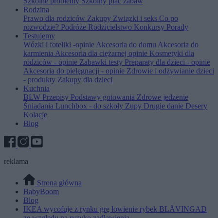
Szkolne problemy
Szkolny plac zabaw
Rodzina
Prawo dla rodziców
Zakupy
Związki i seks
Co po
rozwodzie?
Podróże
Rodzicielstwo
Konkursy
Porady
Testujemy
Wózki i foteliki -opinie
Akcesoria do domu
Akcesoria do
karmienia
Akcesoria dla ciężarnej opinie
Kosmetyki dla
rodziców - opinie
Zabawki testy
Preparaty dla dzieci - opinie
Akcesoria do pielęgnacji - opinie
Zdrowie i odżywianie dzieci
- produkty
Zakupy dla dzieci
Kuchnia
BLW
Przepisy
Podstawy gotowania
Zdrowe jedzenie
Śniadania
Lunchbox - do szkoły
Zupy
Drugie danie
Desery
Kolacje
Blog
reklama
Strona główna
BabyBoom
Blog
IKEA wycofuje z rynku grę łowienie rybek BLÅVINGAD
ze względu na ryzyko zadławienia