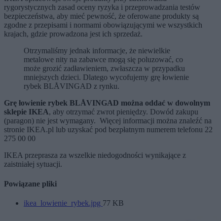
rygorystycznych zasad oceny ryzyka i przeprowadzania testów
bezpieczeństwa, aby mieć pewność, że oferowane produkty są
zgodne z przepisami i normami obowiązującymi we wszystkich
krajach, gdzie prowadzona jest ich sprzedaż.
Otrzymaliśmy jednak informacje, że niewielkie
metalowe nity na zabawce mogą się poluzować, co
może grozić zadławieniem, zwłaszcza w przypadku
mniejszych dzieci. Dlatego wycofujemy grę łowienie
rybek BLÅVINGAD z rynku.
Grę łowienie rybek BLÅVINGAD można oddać w dowolnym
sklepie IKEA
, aby otrzymać zwrot pieniędzy. Dowód zakupu
(paragon) nie jest wymagany. Więcej informacji można znaleźć na
stronie IKEA.pl lub uzyskać pod bezpłatnym numerem telefonu 22
275 00 00
IKEA przeprasza za wszelkie niedogodności wynikające z
zaistniałej sytuacji.
Powiązane pliki
ikea_lowienie_rybek.jpg
77 KB