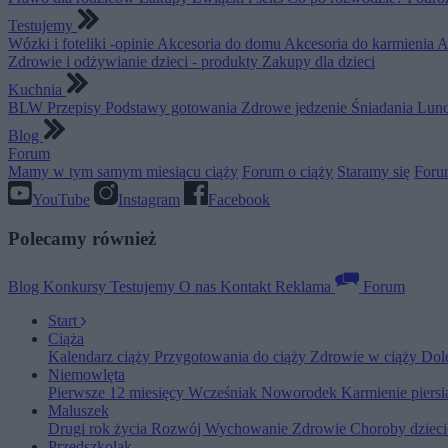
Testujemy
Wózki i foteliki -opinie
Akcesoria do domu
Akcesoria do karmienia
A
Zdrowie i odżywianie dzieci - produkty
Zakupy dla dzieci
Kuchnia
BLW
Przepisy
Podstawy gotowania
Zdrowe jedzenie
Śniadania
Lunc
Blog
Forum
Mamy w tym samym miesiącu ciąży
Forum o ciąży
Staramy się
Foru
YouTube
Instagram
Facebook
Polecamy również
Blog
Konkursy
Testujemy
O nas
Kontakt
Reklama
Forum
Start
Ciąża
Kalendarz ciąży
Przygotowania do ciąży
Zdrowie w ciąży
Dol
Niemowlęta
Pierwsze 12 miesięcy
Wcześniak
Noworodek
Karmienie piers
Maluszek
Drugi rok życia
Rozwój
Wychowanie
Zdrowie
Choroby dziec
Przedszkolak