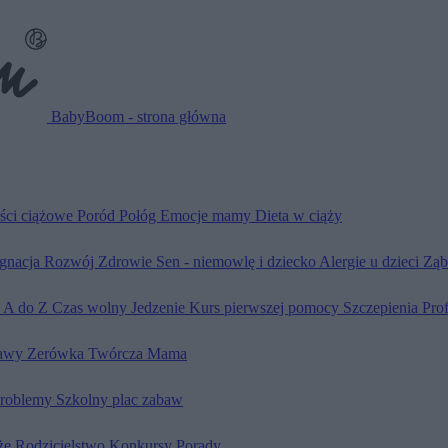
BabyBoom - strona główna
ści ciążowe
Poród
Połóg
Emocje mamy
Dieta w ciąży
ęgnacja
Rozwój
Zdrowie
Sen - niemowlę i dziecko
Alergie u dzieci
Ząb
d A do Z
Czas wolny
Jedzenie
Kurs pierwszej pomocy
Szczepienia
Pro
awy
Zerówka
Twórcza Mama
problemy
Szkolny plac zabaw
że
Rodzicielstwo
Konkursy
Porady