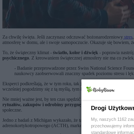
Za chwilę święta. Jeśli zaczynasz odczuwać bożonarodzeniowy
stres
atmosferę w domu, ale i swoje samopoczucie. Okazuje się bowiem, 
To, że świąteczny klimat -
światło, kolor i dźwięk
- poprawia nastró
psychicznego
. Z kreowaniem świątecznej atmosfery nie ma co zwlekać
- Badanie przeprowadzone przez Swiss National Science Foundat
naukowcy zaobserwowali znaczny spadek poziomu stresu i lęk
Eksperci podkreślają, że w tym roku, tak jak i ubiegłym, konieczna 
wcześniej pogodzimy się z tą myślą, tym łatwiej będzie nam celeb
Nie mniej ważne jest, by ten czas spędzić także w
duchu świąt
. Wed
rytuałów, zakupów i odrobiny przygnębienia
. Warto się na tym sk
Drogi Użytkow
społeczne.
My, naszych 1162 zau
Jedno z badań z Michigan wykazało, że ta tradycja może poprawić
sa
adrenokortykotropowego (ACTH), markera stresu i pobudzenia.
przechowujemy informa
standardowe informac