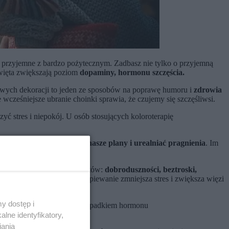
o przyjemne z bardzo pożytecznym. Zadbasz nie tylko o przyjemną
więta zwiększają poziom
dopaminy, hormonu szczęścia.
owych dekoracji to jeden ze sposobów na poprawę humoru i
zdrowia
wcześniejsze ubranie choinki sprawia, że czujemy się szczęśliwsi.
ć stres i niepokój. U osób stosujących koloroterapię
e często musimy
rewidować nasze plany i urealniać pragnienia
. Im
 składa się z pięciu elementów:
dobroduszności, beztroski,
iono bowiem, że wspólne śpiewanie zmniejsza stres i zwiększa więzi
y dostęp i
 śpiewanie grupowe skutkuje spadkiem hormonu
lne identyfikatory,
iania