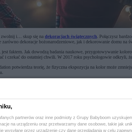
, zwolnij i… skup się na
dekoracjach świątecznych
. Połączysz bardz
że zarówno dekoracje bożonarodzeniowe, jak i dekorowanie domu na ś
j, jest faktem. Jak dowodzą badania naukowe, przygotowywanie kolor
 i czekać do ostatniej chwili. W 2017 roku psychologowie odkryli, że 
ion potwierdza teorię, że fizyczna ekspozycja na kolor może zmniejszy
u.
będzie akceptacja innej wizji świąt. Pandemia koronawirusa sprawia, ż
rować Boże Narodzenie w
spokoju ducha.
ług ankiety przeprowadzonej wśród 450 osób, duch Bożego Narodzenia
upić.
Celebrujmy też bliskość
, cieszmy się nią. I
kolędujmy
! Dowiedz
niku,
fanych partnerów oraz inne podmioty z Grupy Babyboom uzyskujem
mopoczucie fizyczne i psychiczne
(Keeler i in., 2015). Odkryto, że
cje na urządzeniu oraz przetwarzamy dane osobowe, takie jak unika
je wysyłane przez urządzenie czy dane przeglądania w celu zapewn