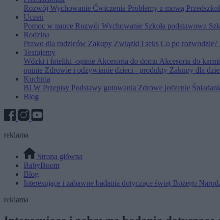
Rozwój
Wychowanie
Ćwiczenia
Problemy z mową
Przedszko
Uczeń
Pomoc w nauce
Rozwój
Wychowanie
Szkoła podstawowa
Szk
Rodzina
Prawo dla rodziców
Zakupy
Związki i seks
Co po rozwodzie?
Testujemy
Wózki i foteliki -opinie
Akcesoria do domu
Akcesoria do karm
opinie
Zdrowie i odżywianie dzieci - produkty
Zakupy dla dzie
Kuchnia
BLW
Przepisy
Podstawy gotowania
Zdrowe jedzenie
Śniadan
Blog
reklama
Strona główna
BabyBoom
Blog
Interesujące i zabawne badania dotyczące świąt Bożego Narod
reklama