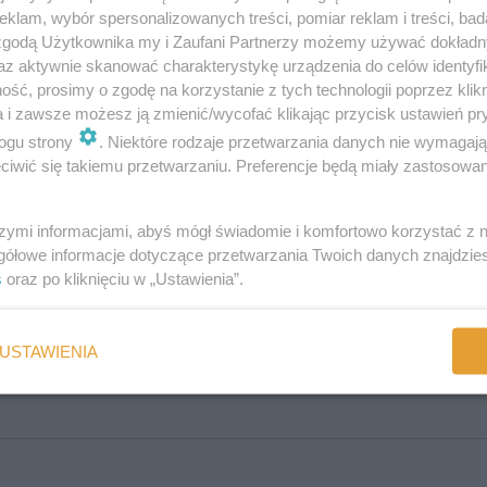
tu oksytocyny, hormonu powiązanego z tworzeniem więzi społecznych
klam, wybór spersonalizowanych treści, pomiar reklam i treści, bad
 zgodą Użytkownika my i Zaufani Partnerzy możemy używać dokład
 nie tylko o przesadnie drogich
prezentach
(które drążą w budżecie dzi
az aktywnie skanować charakterystykę urządzenia do celów identyfi
wiązek z tym, że święta zbyt często oznaczają (zbyt duży)
przyrost mas
ść, prosimy o zgodę na korzystanie z tych technologii poprzez klikn
a i zawsze możesz ją zmienić/wycofać klikając przycisk ustawień pr
ze średnim przyrostem masy ciała około
500g
(Garrow, 2000). Wydaje s
liście noworocznych postanowień).
ogu strony
. Niektóre rodzaje przetwarzania danych nie wymagaj
iwić się takiemu przetwarzaniu. Preferencje będą miały zastosowania
jące spostrzeżenie na temat świąt bożonarodzeniowych: „
Boże Narodz
adycyjne, za to bardzo autorskie scenariusze świąt, czyli
spędzić je 
szymi informacjami, abyś mógł świadomie i komfortowo korzystać z
gółowe informacje dotyczące przetwarzania Twoich danych znajdzi
s
oraz po kliknięciu w „Ustawienia”.
:
USTAWIENIA