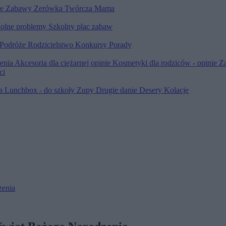
le
Zabawy
Zerówka
Twórcza Mama
olne problemy
Szkolny plac zabaw
Podróże
Rodzicielstwo
Konkursy
Porady
ienia
Akcesoria dla ciężarnej opinie
Kosmetyki dla rodziców - opinie
Z
ci
ia
Lunchbox - do szkoły
Zupy
Drugie danie
Desery
Kolacje
zenia