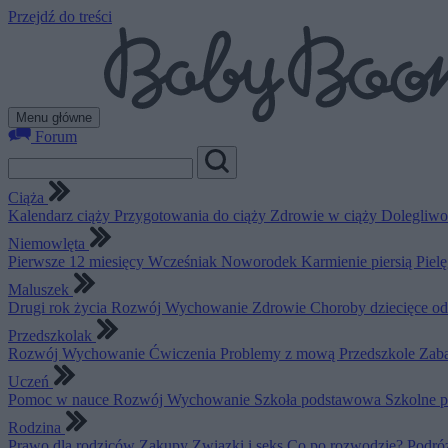
Przejdź do treści
Menu główne
Forum
Ciąża
Kalendarz ciąży
Przygotowania do ciąży
Zdrowie w ciąży
Dolegliwo
Niemowlęta
Pierwsze 12 miesięcy
Wcześniak
Noworodek
Karmienie piersią
Piel
Maluszek
Drugi rok życia
Rozwój
Wychowanie
Zdrowie
Choroby dziecięce o
Przedszkolak
Rozwój
Wychowanie
Ćwiczenia
Problemy z mową
Przedszkole
Zab
Uczeń
Pomoc w nauce
Rozwój
Wychowanie
Szkoła podstawowa
Szkolne 
Rodzina
Prawo dla rodziców
Zakupy
Związki i seks
Co po rozwodzie?
Podró