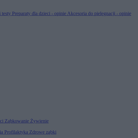
 testy
Preparaty dla dzieci - opinie
Akcesoria do pielęgnacji - opinie
eci
Ząbkowanie
Żywienie
ia
Profilaktyka
Zdrowe ząbki