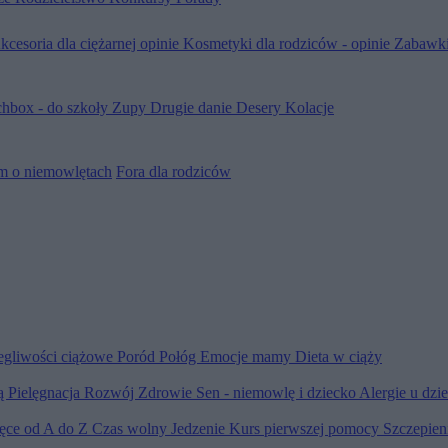
kcesoria dla ciężarnej opinie
Kosmetyki dla rodziców - opinie
Zabawki
hbox - do szkoły
Zupy
Drugie danie
Desery
Kolacje
m o niemowlętach
Fora dla rodziców
egliwości ciążowe
Poród
Połóg
Emocje mamy
Dieta w ciąży
ią
Pielęgnacja
Rozwój
Zdrowie
Sen - niemowlę i dziecko
Alergie u dzi
ięce od A do Z
Czas wolny
Jedzenie
Kurs pierwszej pomocy
Szczepien