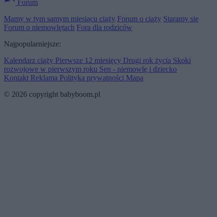
Forum
Mamy w tym samym miesiącu ciąży
Forum o ciąży
Staramy się
Forum o niemowlętach
Fora dla rodziców
Najpopularniejsze:
Kalendarz ciąży
Pierwsze 12 miesięcy
Drugi rok życia
Skoki
rozwojowe w pierwszym roku
Sen - niemowlę i dziecko
Kontakt
Reklama
Polityka prywatności
Mapa
© 2026 copyright babyboom.pl