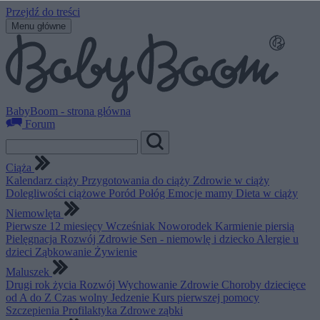
Przejdź do treści
Menu główne
BabyBoom - strona główna
Forum
Ciąża
Kalendarz ciąży
Przygotowania do ciąży
Zdrowie w ciąży
Dolegliwości ciążowe
Poród
Połóg
Emocje mamy
Dieta w ciąży
Niemowlęta
Pierwsze 12 miesięcy
Wcześniak
Noworodek
Karmienie piersią
Pielęgnacja
Rozwój
Zdrowie
Sen - niemowlę i dziecko
Alergie u
dzieci
Ząbkowanie
Żywienie
Maluszek
Drugi rok życia
Rozwój
Wychowanie
Zdrowie
Choroby dziecięce
od A do Z
Czas wolny
Jedzenie
Kurs pierwszej pomocy
Szczepienia
Profilaktyka
Zdrowe ząbki