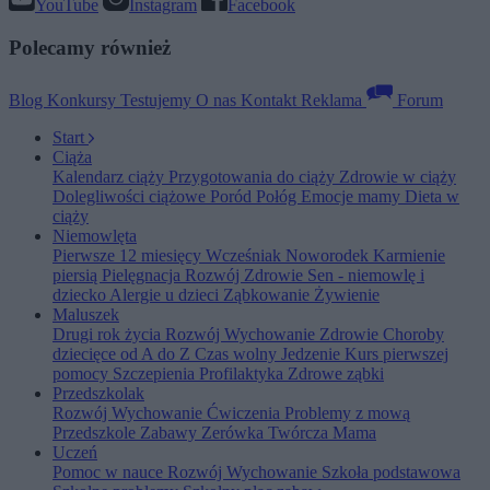
YouTube
Instagram
Facebook
Polecamy również
Blog
Konkursy
Testujemy
O nas
Kontakt
Reklama
Forum
Start
Ciąża
Kalendarz ciąży
Przygotowania do ciąży
Zdrowie w ciąży
Dolegliwości ciążowe
Poród
Połóg
Emocje mamy
Dieta w
ciąży
Niemowlęta
Pierwsze 12 miesięcy
Wcześniak
Noworodek
Karmienie
piersią
Pielęgnacja
Rozwój
Zdrowie
Sen - niemowlę i
dziecko
Alergie u dzieci
Ząbkowanie
Żywienie
Maluszek
Drugi rok życia
Rozwój
Wychowanie
Zdrowie
Choroby
dziecięce od A do Z
Czas wolny
Jedzenie
Kurs pierwszej
pomocy
Szczepienia
Profilaktyka
Zdrowe ząbki
Przedszkolak
Rozwój
Wychowanie
Ćwiczenia
Problemy z mową
Przedszkole
Zabawy
Zerówka
Twórcza Mama
Uczeń
Pomoc w nauce
Rozwój
Wychowanie
Szkoła podstawowa