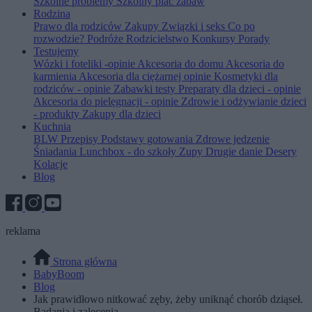
Szkolne problemy
Szkolny plac zabaw
Rodzina
Prawo dla rodziców
Zakupy
Związki i seks
Co po
rozwodzie?
Podróże
Rodzicielstwo
Konkursy
Porady
Testujemy
Wózki i foteliki -opinie
Akcesoria do domu
Akcesoria do
karmienia
Akcesoria dla ciężarnej opinie
Kosmetyki dla
rodziców - opinie
Zabawki testy
Preparaty dla dzieci - opinie
Akcesoria do pielęgnacji - opinie
Zdrowie i odżywianie dzieci
- produkty
Zakupy dla dzieci
Kuchnia
BLW
Przepisy
Podstawy gotowania
Zdrowe jedzenie
Śniadania
Lunchbox - do szkoły
Zupy
Drugie danie
Desery
Kolacje
Blog
reklama
Strona główna
BabyBoom
Blog
Jak prawidłowo nitkować zęby, żeby uniknąć chorób dziąseł.
Badania i zalecenia