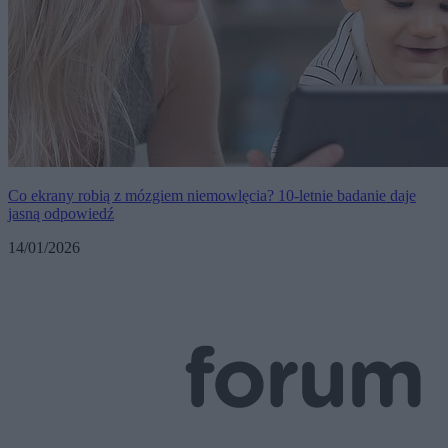
Co ekrany robią z mózgiem niemowlęcia? 10-letnie badanie daje
jasną odpowiedź
14/01/2026