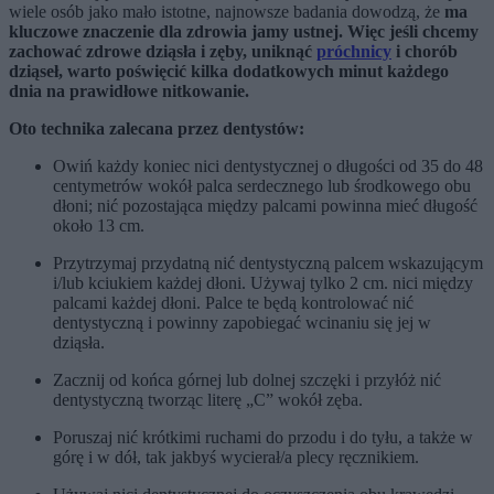
wiele osób jako mało istotne, najnowsze badania dowodzą, że
ma
kluczowe znaczenie dla zdrowia jamy ustnej. Więc jeśli chcemy
zachować zdrowe dziąsła i zęby, uniknąć
próchnicy
i chorób
dziąseł, warto poświęcić kilka dodatkowych minut każdego
dnia na prawidłowe nitkowanie.
Oto technika zalecana przez dentystów:
Owiń każdy koniec nici dentystycznej o długości od 35 do 48
centymetrów wokół palca serdecznego lub środkowego obu
dłoni; nić pozostająca między palcami powinna mieć długość
około 13 cm.
Przytrzymaj przydatną nić dentystyczną palcem wskazującym
i/lub kciukiem każdej dłoni. Używaj tylko 2 cm. nici między
palcami każdej dłoni. Palce te będą kontrolować nić
dentystyczną i powinny zapobiegać wcinaniu się jej w
dziąsła.
Zacznij od końca górnej lub dolnej szczęki i przyłóż nić
dentystyczną tworząc literę „C” wokół zęba.
Poruszaj nić krótkimi ruchami do przodu i do tyłu, a także w
górę i w dół, tak jakbyś wycierał/a plecy ręcznikiem.