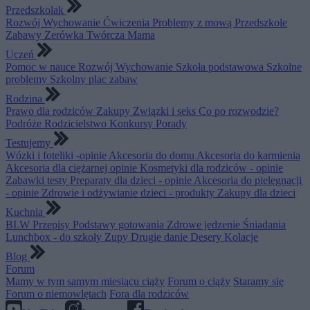
Przedszkolak
Rozwój
Wychowanie
Ćwiczenia
Problemy z mową
Przedszkole
Zabawy
Zerówka
Twórcza Mama
Uczeń
Pomoc w nauce
Rozwój
Wychowanie
Szkoła podstawowa
Szkolne
problemy
Szkolny plac zabaw
Rodzina
Prawo dla rodziców
Zakupy
Związki i seks
Co po rozwodzie?
Podróże
Rodzicielstwo
Konkursy
Porady
Testujemy
Wózki i foteliki -opinie
Akcesoria do domu
Akcesoria do karmienia
Akcesoria dla ciężarnej opinie
Kosmetyki dla rodziców - opinie
Zabawki testy
Preparaty dla dzieci - opinie
Akcesoria do pielęgnacji
- opinie
Zdrowie i odżywianie dzieci - produkty
Zakupy dla dzieci
Kuchnia
BLW
Przepisy
Podstawy gotowania
Zdrowe jedzenie
Śniadania
Lunchbox - do szkoły
Zupy
Drugie danie
Desery
Kolacje
Blog
Forum
Mamy w tym samym miesiącu ciąży
Forum o ciąży
Staramy się
Forum o niemowlętach
Fora dla rodziców