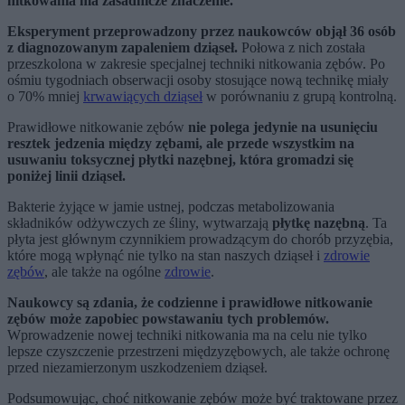
nitkowania ma zasadnicze znaczenie.
Eksperyment przeprowadzony przez naukowców objął 36 osób
z diagnozowanym zapaleniem dziąseł.
Połowa z nich została
przeszkolona w zakresie specjalnej techniki nitkowania zębów. Po
ośmiu tygodniach obserwacji osoby stosujące nową technikę miały
o 70% mniej
krwawiących dziąseł
w porównaniu z grupą kontrolną.
Prawidłowe nitkowanie zębów
nie polega jedynie na usunięciu
resztek jedzenia między zębami, ale przede wszystkim na
usuwaniu toksycznej płytki nazębnej, która gromadzi się
poniżej linii dziąseł.
Bakterie żyjące w jamie ustnej, podczas metabolizowania
składników odżywczych ze śliny, wytwarzają
płytkę nazębną
. Ta
płyta jest głównym czynnikiem prowadzącym do chorób przyzębia,
które mogą wpłynąć nie tylko na stan naszych dziąseł i
zdrowie
zębów
, ale także na ogólne
zdrowie
.
Naukowcy są zdania, że codzienne i prawidłowe nitkowanie
zębów może zapobiec powstawaniu tych problemów.
Wprowadzenie nowej techniki nitkowania ma na celu nie tylko
lepsze czyszczenie przestrzeni międzyzębowych, ale także ochronę
przed niezamierzonym uszkodzeniem dziąseł.
Podsumowując, choć nitkowanie zębów może być traktowane przez