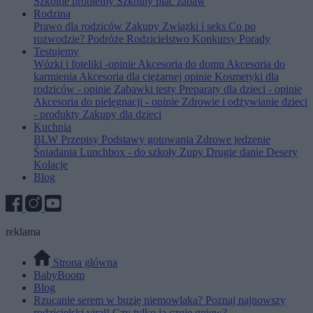
Szkolne problemy
Szkolny plac zabaw
Rodzina
Prawo dla rodziców
Zakupy
Związki i seks
Co po
rozwodzie?
Podróże
Rodzicielstwo
Konkursy
Porady
Testujemy
Wózki i foteliki -opinie
Akcesoria do domu
Akcesoria do
karmienia
Akcesoria dla ciężarnej opinie
Kosmetyki dla
rodziców - opinie
Zabawki testy
Preparaty dla dzieci - opinie
Akcesoria do pielęgnacji - opinie
Zdrowie i odżywianie dzieci
- produkty
Zakupy dla dzieci
Kuchnia
BLW
Przepisy
Podstawy gotowania
Zdrowe jedzenie
Śniadania
Lunchbox - do szkoły
Zupy
Drugie danie
Desery
Kolacje
Blog
reklama
Strona główna
BabyBoom
Blog
Rzucanie serem w buzię niemowlaka? Poznaj najnowszy
rodzicielski viral! Czy tylko ja czuję gniew?