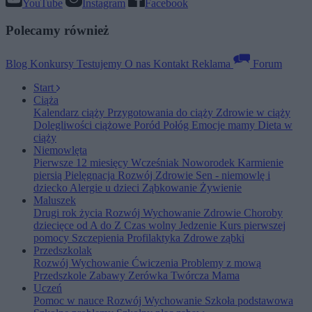
YouTube
Instagram
Facebook
Polecamy również
Blog
Konkursy
Testujemy
O nas
Kontakt
Reklama
Forum
Start
Ciąża
Kalendarz ciąży
Przygotowania do ciąży
Zdrowie w ciąży
Dolegliwości ciążowe
Poród
Połóg
Emocje mamy
Dieta w
ciąży
Niemowlęta
Pierwsze 12 miesięcy
Wcześniak
Noworodek
Karmienie
piersią
Pielęgnacja
Rozwój
Zdrowie
Sen - niemowlę i
dziecko
Alergie u dzieci
Ząbkowanie
Żywienie
Maluszek
Drugi rok życia
Rozwój
Wychowanie
Zdrowie
Choroby
dziecięce od A do Z
Czas wolny
Jedzenie
Kurs pierwszej
pomocy
Szczepienia
Profilaktyka
Zdrowe ząbki
Przedszkolak
Rozwój
Wychowanie
Ćwiczenia
Problemy z mową
Przedszkole
Zabawy
Zerówka
Twórcza Mama
Uczeń
Pomoc w nauce
Rozwój
Wychowanie
Szkoła podstawowa