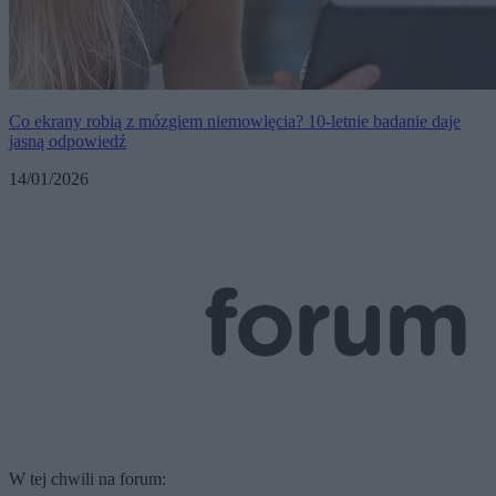
Co ekrany robią z mózgiem niemowlęcia? 10-letnie badanie daje
jasną odpowiedź
14/01/2026
W tej chwili na forum: