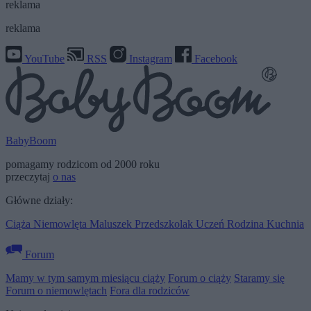
reklama
reklama
YouTube
RSS
Instagram
Facebook
BabyBoom
pomagamy rodzicom od 2000 roku
przeczytaj
o nas
Główne działy:
Ciąża
Niemowlęta
Maluszek
Przedszkolak
Uczeń
Rodzina
Kuchnia
Forum
Mamy w tym samym miesiącu ciąży
Forum o ciąży
Staramy się
Forum o niemowlętach
Fora dla rodziców