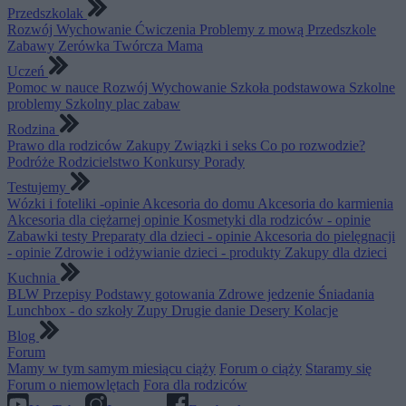
Przedszkolak
Rozwój
Wychowanie
Ćwiczenia
Problemy z mową
Przedszkole
Zabawy
Zerówka
Twórcza Mama
Uczeń
Pomoc w nauce
Rozwój
Wychowanie
Szkoła podstawowa
Szkolne
problemy
Szkolny plac zabaw
Rodzina
Prawo dla rodziców
Zakupy
Związki i seks
Co po rozwodzie?
Podróże
Rodzicielstwo
Konkursy
Porady
Testujemy
Wózki i foteliki -opinie
Akcesoria do domu
Akcesoria do karmienia
Akcesoria dla ciężarnej opinie
Kosmetyki dla rodziców - opinie
Zabawki testy
Preparaty dla dzieci - opinie
Akcesoria do pielęgnacji
- opinie
Zdrowie i odżywianie dzieci - produkty
Zakupy dla dzieci
Kuchnia
BLW
Przepisy
Podstawy gotowania
Zdrowe jedzenie
Śniadania
Lunchbox - do szkoły
Zupy
Drugie danie
Desery
Kolacje
Blog
Forum
Mamy w tym samym miesiącu ciąży
Forum o ciąży
Staramy się
Forum o niemowlętach
Fora dla rodziców