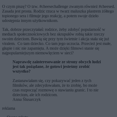
O czym piszę? O tzw. #cheesechallenge zwanym również #cheesed.
Zasada jest prosta. Rodzic rzuca w twarz maluszka plastrem żółtego
topionego sera i filmuje jego reakcję, a potem swoje dzieło
udostępnia innym użytkownikom.
Tak, dobrze przeczytałaś: rodzice, żeby zdobyć popularność w
mediach społecznościowych bez skrupułów robią takie rzeczy
swoim dzieciom. Bawią się przy tym świetnie i akcja stała się już
viralem. Co tam dziecko. Co tam jego uczucia. Przecież jest małe,
głupie i nic nie zapamięta. A może dzięki filmowi stanie się
najpopularniejszym niemowlęciem w sieci?
Naprawdę zainteresowanie ze strony obcych ludzi
jest tak pożądane, że gotowi jesteśmy zrobić
wszystko?
Zastanawiałam się, czy pokazywać jeden z tych
filmików, ale zdecydowałam, że to zrobię, bo może
czas rozpocząć rozmowę o stawianiu granic. I to nie
dzieciom, ale ich rodzicom.
Anna Ślusarczyk
reklama