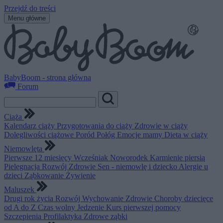
Przejdź do treści
Menu główne
BabyBoom - strona główna
Forum
Ciąża
Kalendarz ciąży
Przygotowania do ciąży
Zdrowie w ciąży
Dolegliwości ciążowe
Poród
Połóg
Emocje mamy
Dieta w ciąży
Niemowlęta
Pierwsze 12 miesięcy
Wcześniak
Noworodek
Karmienie piersią
Pielęgnacja
Rozwój
Zdrowie
Sen - niemowlę i dziecko
Alergie u
dzieci
Ząbkowanie
Żywienie
Maluszek
Drugi rok życia
Rozwój
Wychowanie
Zdrowie
Choroby dziecięce
od A do Z
Czas wolny
Jedzenie
Kurs pierwszej pomocy
Szczepienia
Profilaktyka
Zdrowe ząbki