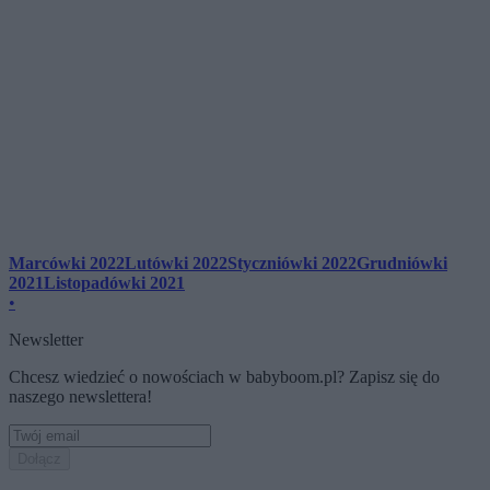
Marcówki 2022
Lutówki 2022
Styczniówki 2022
Grudniówki
2021
Listopadówki 2021
•
Newsletter
Chcesz wiedzieć o nowościach w babyboom.pl? Zapisz się do
naszego newslettera!
Dołącz