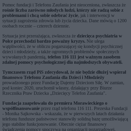
Pomoc fundacji i Telefonu Zaufania jest nieoceniona, zwłaszcza że
rośnie liczba zarówno młodych ludzi, którzy nie radzą sobie z
problemami i chcą sobie odebrać życie
, jak i interwencji w
sytuacji zagrożenia zdrowia lub życia dziecka. Dane mówią o 1200
osobach rocznie – czterech dziennie.
Sytuacja jest przerażająca, zwłaszcza że
dziecięca psychiatria w
Polce przechodzi bardzo poważny kryzys.
Nie ulega
wątpliwości, że w obliczu pogarszającej się kondycji psychicznej
dzieci i młodzieży, a także ogromnych problemów społecznych
wywołanych pandemią,
telefon 116 111 jest ważnym zasobem
zdalnej pomocy psychologicznej dla najmłodszych obywateli.
Tymczasem rząd PiS zdecydował, że nie będzie dłużej wspierał
finansowo Telefonu Zaufania dla Dzieci i Młodzieży
prowadzonego przez Fundację Dajemy Dzieciom Siłę. W zamian,
pod koniec 2020, uruchomił własny, działający przy Biurze
Rzecznika Praw Dziecka „Dziecięcy Telefon Zaufania".
Fundacja zaapelowała do premiera Morawieckiego o
współfinansowanie
przez rząd telefonu 116 111. Prezeska Fundacji
- Monika Sajkowska - wskazała, że w pierwszych latach działania
telefonu fundusze państwowe stanowiły solidną bazę umożliwiającą
jego stabilne funkcjonowanie. Obecnie ciężar finansowy
świadczenia pomocy spoczywa na organizacji pozarządowej,