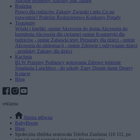
Szkolne problemy
Szkolny plac zabaw
Rodzina
Prawo dla rodziców
Zakupy
Związki i seks
Co po
rozwodzie?
Podróże
Rodzicielstwo
Konkursy
Porady
Testujemy
Wózki i foteliki -opinie
Akcesoria do domu
Akcesoria do
karmienia
Akcesoria dla ciężarnej opinie
Kosmetyki dla
rodziców - opinie
Zabawki testy
Preparaty dla dzieci - opinie
Akcesoria do pielęgnacji - opinie
Zdrowie i odżywianie dzieci
- produkty
Zakupy dla dzieci
Kuchnia
BLW
Przepisy
Podstawy gotowania
Zdrowe jedzenie
Śniadania
Lunchbox - do szkoły
Zupy
Drugie danie
Desery
Kolacje
Blog
reklama
Strona główna
BabyBoom
Blog
Społeczna zbiórka uratowała Telefon Zaufania 116 111, po
tym jak rząd zaniechał dalszego finansowania