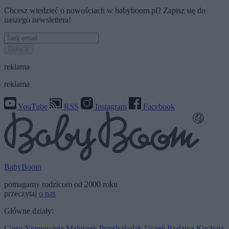
Chcesz wiedzieć o nowościach w babyboom.pl? Zapisz się do
naszego newslettera!
Dołącz
reklama
reklama
YouTube
RSS
Instagram
Facebook
BabyBoom
pomagamy rodzicom od 2000 roku
przeczytaj
o nas
Główne działy:
Ciąża
Niemowlęta
Maluszek
Przedszkolak
Uczeń
Rodzina
Kuchnia