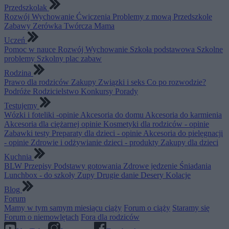
Przedszkolak
Rozwój
Wychowanie
Ćwiczenia
Problemy z mową
Przedszkole
Zabawy
Zerówka
Twórcza Mama
Uczeń
Pomoc w nauce
Rozwój
Wychowanie
Szkoła podstawowa
Szkolne
problemy
Szkolny plac zabaw
Rodzina
Prawo dla rodziców
Zakupy
Związki i seks
Co po rozwodzie?
Podróże
Rodzicielstwo
Konkursy
Porady
Testujemy
Wózki i foteliki -opinie
Akcesoria do domu
Akcesoria do karmienia
Akcesoria dla ciężarnej opinie
Kosmetyki dla rodziców - opinie
Zabawki testy
Preparaty dla dzieci - opinie
Akcesoria do pielęgnacji
- opinie
Zdrowie i odżywianie dzieci - produkty
Zakupy dla dzieci
Kuchnia
BLW
Przepisy
Podstawy gotowania
Zdrowe jedzenie
Śniadania
Lunchbox - do szkoły
Zupy
Drugie danie
Desery
Kolacje
Blog
Forum
Mamy w tym samym miesiącu ciąży
Forum o ciąży
Staramy się
Forum o niemowlętach
Fora dla rodziców