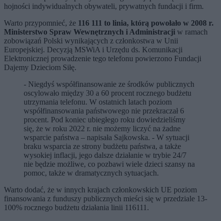
hojności indywidualnych obywateli, prywatnych fundacji i firm.
Warto przypomnieć, że
116 111 to linia, którą powołało w 2008 r.
Ministerstwo Spraw Wewnętrznych i Administracji
w ramach
zobowiązań Polski wynikających z członkostwa w Unii
Europejskiej. Decyzją MSWiA i Urzędu ds. Komunikacji
Elektronicznej prowadzenie tego telefonu powierzono Fundacji
Dajemy Dzieciom Siłę.
- Niegdyś współfinansowanie ze środków publicznych
oscylowało między 30 a 60 procent rocznego budżetu
utrzymania telefonu. W ostatnich latach poziom
współfinansowania państwowego nie przekraczał 6
procent. Pod koniec ubiegłego roku dowiedzieliśmy
się, że w roku 2022 r. nie możemy liczyć na żadne
wsparcie państwa – napisała Sajkowska. - W sytuacji
braku wsparcia ze strony budżetu państwa, a także
wysokiej inflacji, jego dalsze działanie w trybie 24/7
nie będzie możliwe, co pozbawi wiele dzieci szansy na
pomoc, także w dramatycznych sytuacjach.
Warto dodać, że w innych krajach członkowskich UE poziom
finansowania z funduszy publicznych mieści się w przedziale 13-
100% rocznego budżetu działania linii 116111.