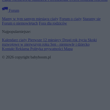
Forum
Mamy w tym samym miesiącu ciąży
Forum o ciąży
Staramy się
Forum o niemowlętach
Fora dla rodziców
Najpopularniejsze:
Kalendarz ciąży
Pierwsze 12 miesięcy
Drugi rok życia
Skoki
rozwojowe w pierwszym roku
Sen - niemowlę i dziecko
Kontakt
Reklama
Polityka prywatności
Mapa
© 2026 copyright babyboom.pl