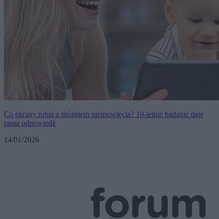
Co ekrany robią z mózgiem niemowlęcia? 10-letnie badanie daje
jasną odpowiedź
14/01/2026