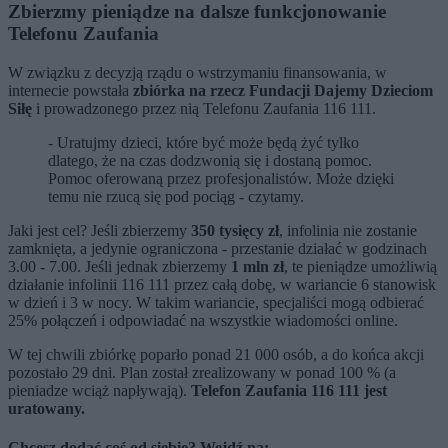
Zbierzmy pieniądze na dalsze funkcjonowanie
Telefonu Zaufania
W związku z decyzją rządu o wstrzymaniu finansowania, w
internecie powstała
zbiórka na rzecz Fundacji Dajemy Dzieciom
Siłę
i prowadzonego przez nią Telefonu Zaufania 116 111.
- Uratujmy dzieci, które być może będą żyć tylko
dlatego, że na czas dodzwonią się i dostaną pomoc.
Pomoc oferowaną przez profesjonalistów. Może dzięki
temu nie rzucą się pod pociąg - czytamy.
Jaki jest cel? Jeśli zbierzemy
350 tysięcy zł
, infolinia nie zostanie
zamknięta, a jedynie ograniczona - przestanie działać w godzinach
3.00 - 7.00. Jeśli jednak zbierzemy
1 mln zł
, te pieniądze umożliwią
działanie infolinii 116 111 przez całą dobę, w wariancie 6 stanowisk
w dzień i 3 w nocy. W takim wariancie, specjaliści mogą odbierać
25% połączeń i odpowiadać na wszystkie wiadomości online.
W tej chwili zbiórkę poparło ponad 21 000 osób, a do końca akcji
pozostało 29 dni. Plan został zrealizowany w ponad 100 % (a
pieniadze wciąż napływają).
Telefon Zaufania 116 111 jest
uratowany.
Chcesz dodać coś od siebie? Wejdź na: