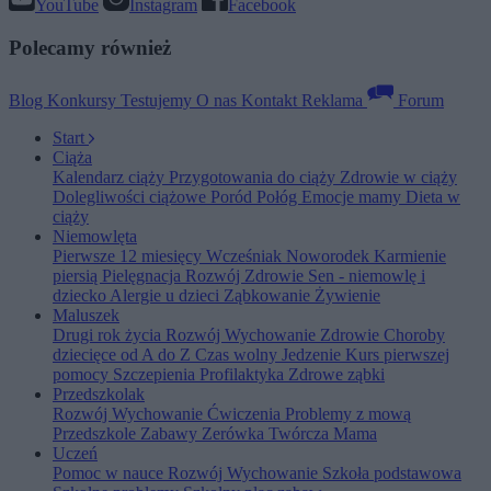
YouTube
Instagram
Facebook
Polecamy również
Blog
Konkursy
Testujemy
O nas
Kontakt
Reklama
Forum
Start
Ciąża
Kalendarz ciąży
Przygotowania do ciąży
Zdrowie w ciąży
Dolegliwości ciążowe
Poród
Połóg
Emocje mamy
Dieta w
ciąży
Niemowlęta
Pierwsze 12 miesięcy
Wcześniak
Noworodek
Karmienie
piersią
Pielęgnacja
Rozwój
Zdrowie
Sen - niemowlę i
dziecko
Alergie u dzieci
Ząbkowanie
Żywienie
Maluszek
Drugi rok życia
Rozwój
Wychowanie
Zdrowie
Choroby
dziecięce od A do Z
Czas wolny
Jedzenie
Kurs pierwszej
pomocy
Szczepienia
Profilaktyka
Zdrowe ząbki
Przedszkolak
Rozwój
Wychowanie
Ćwiczenia
Problemy z mową
Przedszkole
Zabawy
Zerówka
Twórcza Mama
Uczeń
Pomoc w nauce
Rozwój
Wychowanie
Szkoła podstawowa