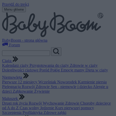
Przejdź do treści
Menu główne
BabyBoom - strona główna
Forum
Ciąża
Kalendarz ciąży
Przygotowania do ciąży
Zdrowie w ciąży
Dolegliwości ciążowe
Poród
Połóg
Emocje mamy
Dieta w ciąży
Niemowlęta
Pierwsze 12 miesięcy
Wcześniak
Noworodek
Karmienie piersią
Pielęgnacja
Rozwój
Zdrowie
Sen - niemowlę i dziecko
Alergie u
dzieci
Ząbkowanie
Żywienie
Maluszek
Drugi rok życia
Rozwój
Wychowanie
Zdrowie
Choroby dziecięce
od A do Z
Czas wolny
Jedzenie
Kurs pierwszej pomocy
Szczepienia
Profilaktyka
Zdrowe ząbki