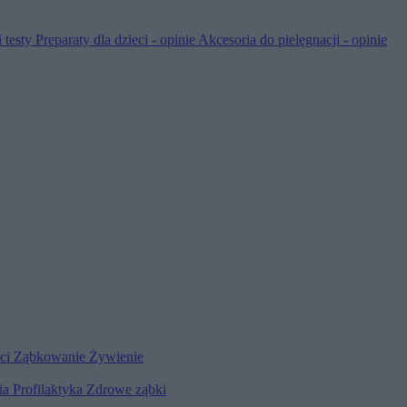
 testy
Preparaty dla dzieci - opinie
Akcesoria do pielęgnacji - opinie
eci
Ząbkowanie
Żywienie
ia
Profilaktyka
Zdrowe ząbki