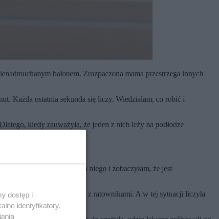
 się nienadmuchanym balonem. Zrozpaczona mama przestrzega innych
t. Każda ostatnia sekunda się liczy. Wiedziałam, co robić i
latego, kiedy zauważyła, że jeden z nich leży na podłodze
o do ust, ale spojrzałem na niego i zobaczyłam, że jest
 kilka minut na połączenie z ratownikami. A w tej sytuacji liczyła
y dostęp i
lne identyfikatory,
iania