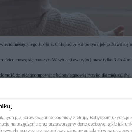
dziewięciomiesięcznego Justin’a. Chłopiec zmarł po tym, jak zadławił
odzice muszą się nauczyć. W sytuacji awaryjnej masz tylko 3 do 4 minu
iadomość, że nienapompowane balony stanowią ryzyko dla maluszków. D
bawie starszych synów pozostał jeszcze jeden.
ie balon do buzi i niestety zablokował nim tchawicę.
ba, aby wysłać je do dróg oddechowych. (…) Nie widziałam, jak włoży g
niku,
że odzyskam cokolwiek to było, ale było za późno.
ie usunąć balonu. Co gorsza, kiedy zadzwoniła po pomoc musiała czekać
fanych partnerów oraz inne podmioty z Grupy Babyboom uzyskujem
cje na urządzeniu oraz przetwarzamy dane osobowe, takie jak unika
je wysyłane przez urządzenie czy dane przeglądania w celu zapewn