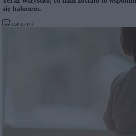
Teraz wszystko, co nam zostało to wspomn
się balonem.
24/03/2019