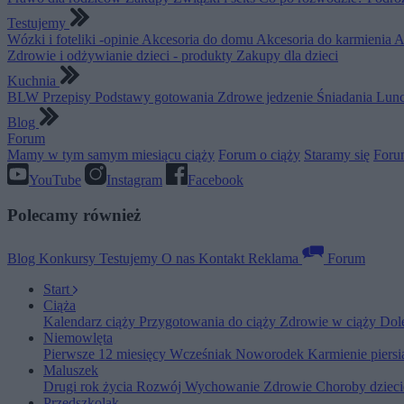
Testujemy
Wózki i foteliki -opinie
Akcesoria do domu
Akcesoria do karmienia
A
Zdrowie i odżywianie dzieci - produkty
Zakupy dla dzieci
Kuchnia
BLW
Przepisy
Podstawy gotowania
Zdrowe jedzenie
Śniadania
Lunc
Blog
Forum
Mamy w tym samym miesiącu ciąży
Forum o ciąży
Staramy się
Foru
YouTube
Instagram
Facebook
Polecamy również
Blog
Konkursy
Testujemy
O nas
Kontakt
Reklama
Forum
Start
Ciąża
Kalendarz ciąży
Przygotowania do ciąży
Zdrowie w ciąży
Dol
Niemowlęta
Pierwsze 12 miesięcy
Wcześniak
Noworodek
Karmienie piers
Maluszek
Drugi rok życia
Rozwój
Wychowanie
Zdrowie
Choroby dziec
Przedszkolak