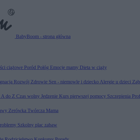
BabyBoom - strona główna
ści ciążowe
Poród
Połóg
Emocje mamy
Dieta w ciąży
ęgnacja
Rozwój
Zdrowie
Sen - niemowlę i dziecko
Alergie u dzieci
Ząb
d A do Z
Czas wolny
Jedzenie
Kurs pierwszej pomocy
Szczepienia
Pro
awy
Zerówka
Twórcza Mama
problemy
Szkolny plac zabaw
że
Rodzicielstwo
Konkursy
Porady