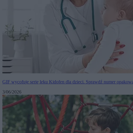
GIF wycofuje serię leku Kidofen dla dzieci. Sprawdź numer opakow
3/06/2026