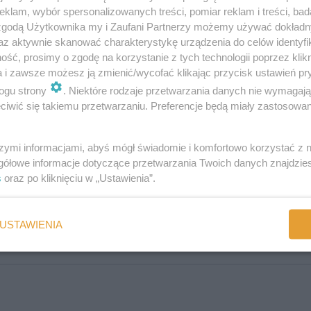
 dróg oddechowych chłopca, nie byli w stanie przywrócić akcji serca. K
klam, wybór spersonalizowanych treści, pomiar reklam i treści, bad
 zgodą Użytkownika my i Zaufani Partnerzy możemy używać dokład
m związanym z balonami mówiąc:
az aktywnie skanować charakterystykę urządzenia do celów identyfi
ść, prosimy o zgodę na korzystanie z tych technologii poprzez klikn
warte okropnego poczucia winy, które poczujesz, jeśli coś stanie się 
a i zawsze możesz ją zmienić/wycofać klikając przycisk ustawień pr
go niż bycie rodzicem w żałobie.
ogu strony
. Niektóre rodzaje przetwarzania danych nie wymagaj
iwić się takiemu przetwarzaniu. Preferencje będą miały zastosowania
szymi informacjami, abyś mógł świadomie i komfortowo korzystać z
:
gółowe informacje dotyczące przetwarzania Twoich danych znajdzi
s
oraz po kliknięciu w „Ustawienia”.
USTAWIENIA