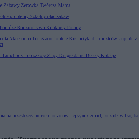
le
Zabawy
Zerówka
Twórcza Mama
olne problemy
Szkolny plac zabaw
Podróże
Rodzicielstwo
Konkursy
Porady
ienia
Akcesoria dla ciężarnej opinie
Kosmetyki dla rodziców - opinie
Z
ci
ia
Lunchbox - do szkoły
Zupy
Drugie danie
Desery
Kolacje
ama przestrzega innych rodziców. Jej synek zmarł, bo zadławił się b