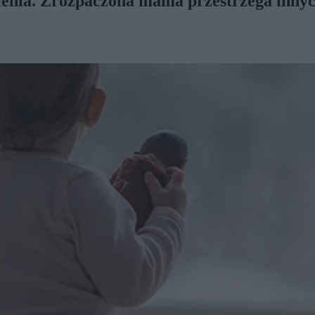
ienia. Zrozpaczona mama przestrzega innych