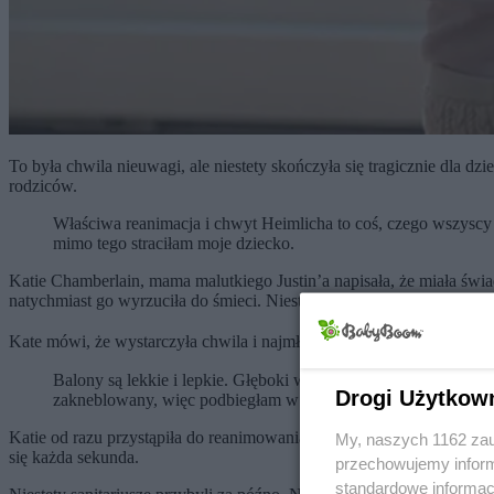
To była chwila nieuwagi, ale niestety skończyła się tragicznie dla 
rodziców.
Właściwa reanimacja i chwyt Heimlicha to coś, czego wszyscy r
mimo tego straciłam moje dziecko.
Katie Chamberlain, mama malutkiego Justin’a napisała, że miała św
natychmiast go wyrzuciła do śmieci. Niestety nie wiedziała, że po za
Kate mówi, że wystarczyła chwila i najmłodszy synek wpakował sob
Balony są lekkie i lepkie. Głęboki wdech, to wszystko, co trze
Drogi Użytkow
zakneblowany, więc podbiegłam w pośpiechu, mając nadzieję, 
Katie od razu przystąpiła do reanimowania synka, ale nie była w stan
My, naszych 1162 zau
się każda sekunda.
przechowujemy informa
standardowe informac