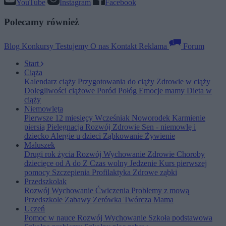
YouTube
Instagram
Facebook
Polecamy również
Blog
Konkursy
Testujemy
O nas
Kontakt
Reklama
Forum
Start
Ciąża
Kalendarz ciąży
Przygotowania do ciąży
Zdrowie w ciąży
Dolegliwości ciążowe
Poród
Połóg
Emocje mamy
Dieta w
ciąży
Niemowlęta
Pierwsze 12 miesięcy
Wcześniak
Noworodek
Karmienie
piersią
Pielęgnacja
Rozwój
Zdrowie
Sen - niemowlę i
dziecko
Alergie u dzieci
Ząbkowanie
Żywienie
Maluszek
Drugi rok życia
Rozwój
Wychowanie
Zdrowie
Choroby
dziecięce od A do Z
Czas wolny
Jedzenie
Kurs pierwszej
pomocy
Szczepienia
Profilaktyka
Zdrowe ząbki
Przedszkolak
Rozwój
Wychowanie
Ćwiczenia
Problemy z mową
Przedszkole
Zabawy
Zerówka
Twórcza Mama
Uczeń
Pomoc w nauce
Rozwój
Wychowanie
Szkoła podstawowa