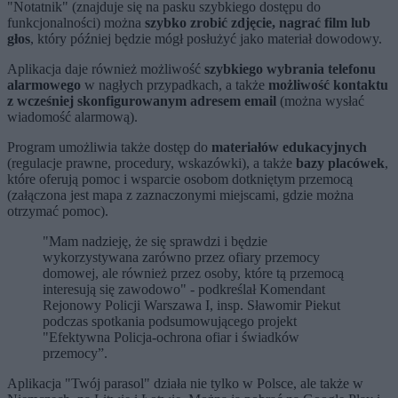
"Notatnik" (znajduje się na pasku szybkiego dostępu do
funkcjonalności) można
szybko zrobić zdjęcie, nagrać film lub
głos
, który później będzie mógł posłużyć jako materiał dowodowy.
Aplikacja daje również możliwość
szybkiego wybrania telefonu
alarmowego
w nagłych przypadkach, a także
możliwość kontaktu
z wcześniej skonfigurowanym adresem email
(można wysłać
wiadomość alarmową).
Program umożliwia także dostęp do
materiałów edukacyjnych
(regulacje prawne, procedury, wskazówki), a także
bazy placówek
,
które oferują pomoc i wsparcie osobom dotkniętym przemocą
(załączona jest mapa z zaznaczonymi miejscami, gdzie można
otrzymać pomoc).
"Mam nadzieję, że się sprawdzi i będzie
wykorzystywana zarówno przez ofiary przemocy
domowej, ale również przez osoby, które tą przemocą
interesują się zawodowo" - podkreślał Komendant
Rejonowy Policji Warszawa I, insp. Sławomir Piekut
podczas spotkania podsumowującego projekt
"Efektywna Policja-ochrona ofiar i świadków
przemocy”.
Aplikacja "Twój parasol" działa nie tylko w Polsce, ale także w