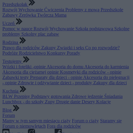
Przedszkolak
Rozwój
Wychowanie
Ćwiczenia
Problemy z mową
Przedszkole
Zabawy
Zerówka
Twórcza Mama
Uczeń
Pomoc w nauce
Rozwój
Wychowanie
Szkoła podstawowa
Szkolne
problemy
Szkolny plac zabaw
Rodzina
Prawo dla rodziców
Zakupy
Związki i seks
Co po rozwodzie?
Podróże
Rodzicielstwo
Konkursy
Porady
Testujemy
Wózki i foteliki -opinie
Akcesoria do domu
Akcesoria do karmienia
Akcesoria dla ciężarnej opinie
Kosmetyki dla rodziców - opinie
Zabawki testy
Preparaty dla dzieci - opinie
Akcesoria do pielęgnacji
- opinie
Zdrowie i odżywianie dzieci - produkty
Zakupy dla dzieci
Kuchnia
BLW
Przepisy
Podstawy gotowania
Zdrowe jedzenie
Śniadania
Lunchbox - do szkoły
Zupy
Drugie danie
Desery
Kolacje
Blog
Forum
Mamy w tym samym miesiącu ciąży
Forum o ciąży
Staramy się
Forum o niemowlętach
Fora dla rodziców