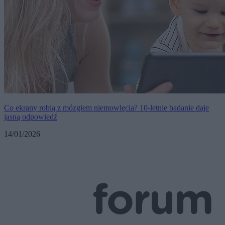
Co ekrany robią z mózgiem niemowlęcia? 10-letnie badanie daje
jasną odpowiedź
14/01/2026