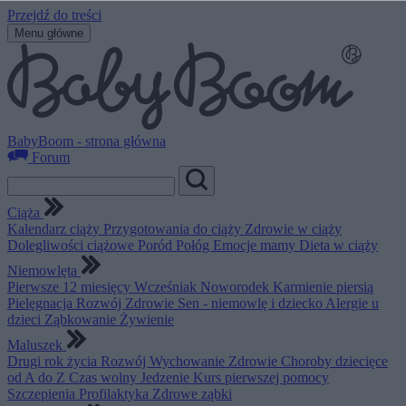
Przejdź do treści
Menu główne
BabyBoom - strona główna
Forum
Ciąża
Kalendarz ciąży
Przygotowania do ciąży
Zdrowie w ciąży
Dolegliwości ciążowe
Poród
Połóg
Emocje mamy
Dieta w ciąży
Niemowlęta
Pierwsze 12 miesięcy
Wcześniak
Noworodek
Karmienie piersią
Pielęgnacja
Rozwój
Zdrowie
Sen - niemowlę i dziecko
Alergie u
dzieci
Ząbkowanie
Żywienie
Maluszek
Drugi rok życia
Rozwój
Wychowanie
Zdrowie
Choroby dziecięce
od A do Z
Czas wolny
Jedzenie
Kurs pierwszej pomocy
Szczepienia
Profilaktyka
Zdrowe ząbki