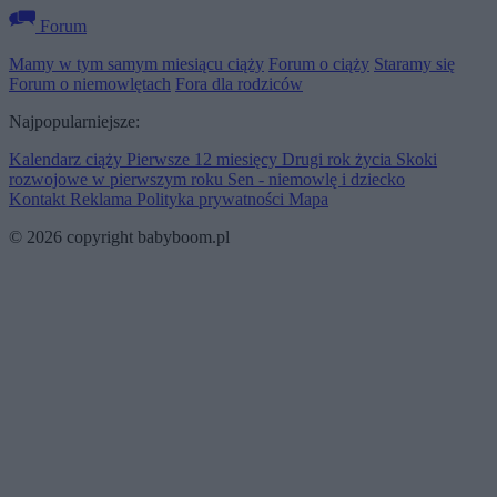
Forum
Mamy w tym samym miesiącu ciąży
Forum o ciąży
Staramy się
Forum o niemowlętach
Fora dla rodziców
Najpopularniejsze:
Kalendarz ciąży
Pierwsze 12 miesięcy
Drugi rok życia
Skoki
rozwojowe w pierwszym roku
Sen - niemowlę i dziecko
Kontakt
Reklama
Polityka prywatności
Mapa
© 2026 copyright babyboom.pl