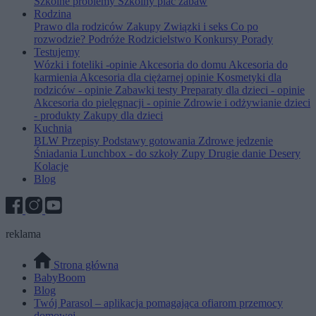
Szkolne problemy
Szkolny plac zabaw
Rodzina
Prawo dla rodziców
Zakupy
Związki i seks
Co po
rozwodzie?
Podróże
Rodzicielstwo
Konkursy
Porady
Testujemy
Wózki i foteliki -opinie
Akcesoria do domu
Akcesoria do
karmienia
Akcesoria dla ciężarnej opinie
Kosmetyki dla
rodziców - opinie
Zabawki testy
Preparaty dla dzieci - opinie
Akcesoria do pielęgnacji - opinie
Zdrowie i odżywianie dzieci
- produkty
Zakupy dla dzieci
Kuchnia
BLW
Przepisy
Podstawy gotowania
Zdrowe jedzenie
Śniadania
Lunchbox - do szkoły
Zupy
Drugie danie
Desery
Kolacje
Blog
reklama
Strona główna
BabyBoom
Blog
Twój Parasol – aplikacja pomagająca ofiarom przemocy
domowej