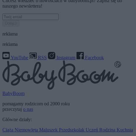
Chcesz wiedzieć o nowościach w babyboom.pl? Zapisz się do
naszego newslettera!
Dołącz
reklama
reklama
YouTube
RSS
Instagram
Facebook
BabyBoom
pomagamy rodzicom od 2000 roku
przeczytaj
o nas
Główne działy:
Ciąża
Niemowlęta
Maluszek
Przedszkolak
Uczeń
Rodzina
Kuchnia