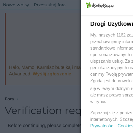
Nowe wpisy
Przeszukaj fora
Drogi Użytkow
My, naszych 1162 zau
przechowujemy informa
standardowe informac
spersonalizowanych re
ulepszanie usług. Za
Halo, Mamo! Karmisz butelką i marzysz o ekspresie, który
geolokalizacyjnych or
Advanced.
Wyślij zgłoszenie
cenimy Twoją prywatno
Zgoda jest dobrowoln
się w lewym dolnym r
ale masz prawo sprzec
Fora
witrynie.
Verification required
Zapoznaj się z poniż
internetowych. Szcze
Before continuing, please complete the verification check.
Prywatności
i
Cookie