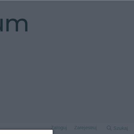
rum
Zaloguj
Zarejestruj
Szukaj