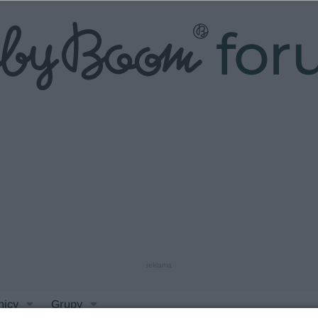
fo
reklama
nicy
Grupy