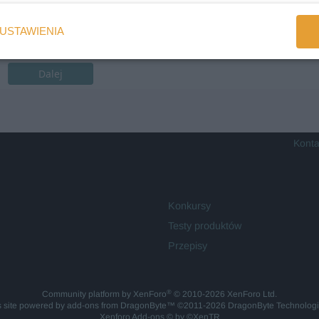
USTAWIENIA
Dalej
Konta
Konkursy
Testy produktów
Przepisy
®
Community platform by XenForo
© 2010-2026 XenForo Ltd.
is site powered by
add-ons from DragonByte™
©2011-2026
DragonByte Technolog
Xenforo Add-ons
© by ©XenTR