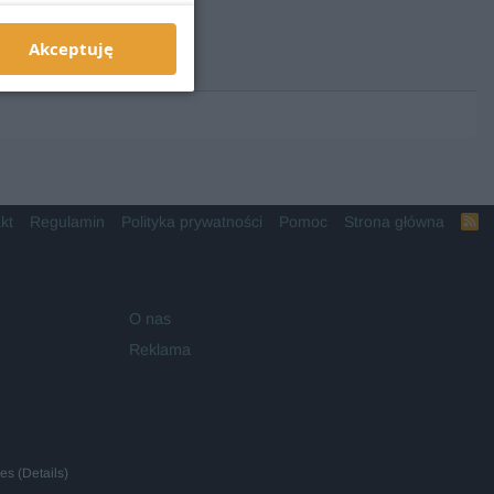
Akceptuję
kt
Regulamin
Polityka prywatności
Pomoc
Strona główna
R
S
S
O nas
Reklama
ies
(
Details
)