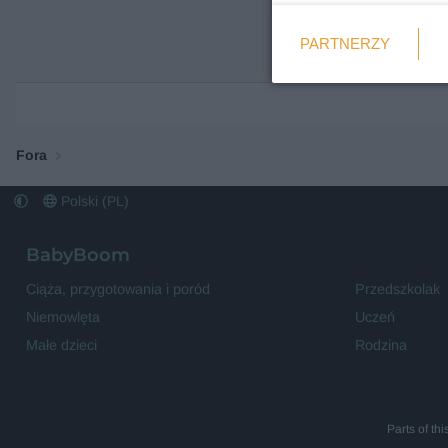
Weryfikacja
PARTNERZY
Wymagane
Fora
Polski (PL)
BabyBoom
Ciąża, przygotowania i poród
Przedszkolak
Niemowlęta
Uczeń
Małe dzieci
Rodzina
Parts of th