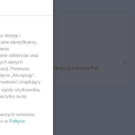
y dostęp i
lne identyfikatory,
iania
anie odbiorców oraz
nych danych
karmienia i zawalcz o Baby Brezza Formula Pro
kacji. Ponieważ
ięcie „Akceptuję”.
ywatności znajdujący
ą zgody użytkownika,
 tylko na tej
 naszych serwisów
esz w
Polityce