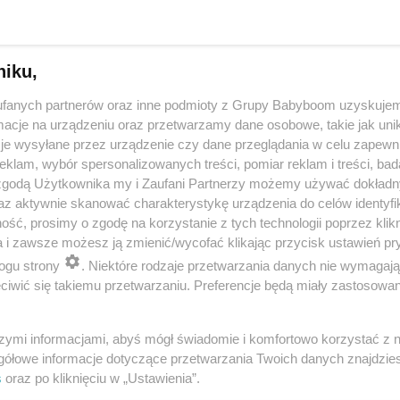
niku,
fanych partnerów oraz inne podmioty z Grupy Babyboom uzyskujem
cje na urządzeniu oraz przetwarzamy dane osobowe, takie jak unika
je wysyłane przez urządzenie czy dane przeglądania w celu zapewn
klam, wybór spersonalizowanych treści, pomiar reklam i treści, bad
 zgodą Użytkownika my i Zaufani Partnerzy możemy używać dokład
 przygotuje mleko w kilka sekund? Opowiedz historię nocnego 
az aktywnie skanować charakterystykę urządzenia do celów identyfi
ść, prosimy o zgodę na korzystanie z tych technologii poprzez klikn
a i zawsze możesz ją zmienić/wycofać klikając przycisk ustawień pr
ogu strony
. Niektóre rodzaje przetwarzania danych nie wymagaj
reklama
iwić się takiemu przetwarzaniu. Preferencje będą miały zastosowania
szymi informacjami, abyś mógł świadomie i komfortowo korzystać z
gółowe informacje dotyczące przetwarzania Twoich danych znajdzi
s
oraz po kliknięciu w „Ustawienia”.