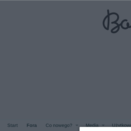
Start
Fora
Co nowego?
Media
Użytkow