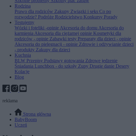
Szkolne problemy
Szkolny plac zabaw
Rodzina
Prawo dla rodziców
Zakupy
Związki i seks
Co po
rozwodzie?
Podróże
Rodzicielstwo
Konkursy
Porady
Testujemy
Wózki i foteliki -opinie
Akcesoria do domu
Akcesoria do
karmienia
Akcesoria dla ciężarnej opinie
Kosmetyki dla
rodziców - opinie
Zabawki testy
Preparaty dla dzieci - opinie
Akcesoria do pielęgnacji - opinie
Zdrowie i odżywianie dzieci
- produkty
Zakupy dla dzieci
Kuchnia
BLW
Przepisy
Podstawy gotowania
Zdrowe jedzenie
Śniadania
Lunchbox - do szkoły
Zupy
Drugie danie
Desery
Kolacje
Blog
reklama
Strona główna
BabyBoom
Uczeń