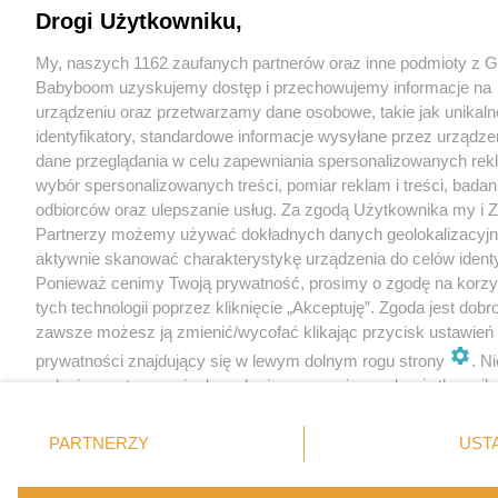
Drogi Użytkowniku,
My, naszych 1162 zaufanych partnerów oraz inne podmioty z 
Babyboom uzyskujemy dostęp i przechowujemy informacje na
urządzeniu oraz przetwarzamy dane osobowe, takie jak unikaln
identyfikatory, standardowe informacje wysyłane przez urządze
dane przeglądania w celu zapewniania spersonalizowanych rek
wybór spersonalizowanych treści, pomiar reklam i treści, badan
odbiorców oraz ulepszanie usług. Za zgodą Użytkownika my i Z
Partnerzy możemy używać dokładnych danych geolokalizacyjn
aktywnie skanować charakterystykę urządzenia do celów identyf
Ponieważ cenimy Twoją prywatność, prosimy o zgodę na korzy
tych technologii poprzez kliknięcie „Akceptuję”. Zgoda jest dobr
zawsze możesz ją zmienić/wycofać klikając przycisk ustawień
prywatności znajdujący się w lewym dolnym rogu strony
. N
rodzaje przetwarzania danych nie wymagają zgody użytkownika
masz prawo sprzeciwić się takiemu przetwarzaniu. Preferencje
miały zastosowania tylko na tej witrynie.
PARTNERZY
UST
Zapoznaj się z poniższymi informacjami, abyś mógł świadomie 