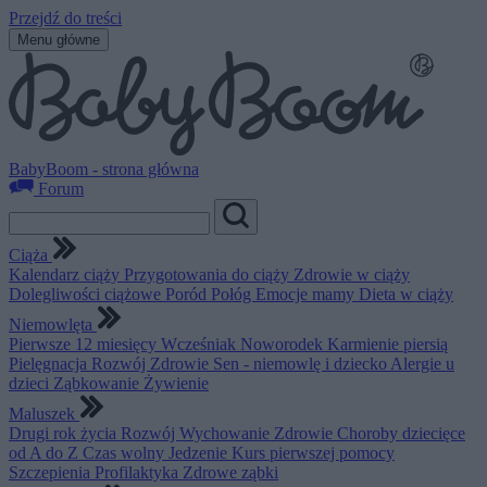
Przejdź do treści
Menu główne
BabyBoom - strona główna
Forum
Ciąża
Kalendarz ciąży
Przygotowania do ciąży
Zdrowie w ciąży
Dolegliwości ciążowe
Poród
Połóg
Emocje mamy
Dieta w ciąży
Niemowlęta
Pierwsze 12 miesięcy
Wcześniak
Noworodek
Karmienie piersią
Pielęgnacja
Rozwój
Zdrowie
Sen - niemowlę i dziecko
Alergie u
dzieci
Ząbkowanie
Żywienie
Maluszek
Drugi rok życia
Rozwój
Wychowanie
Zdrowie
Choroby dziecięce
od A do Z
Czas wolny
Jedzenie
Kurs pierwszej pomocy
Szczepienia
Profilaktyka
Zdrowe ząbki