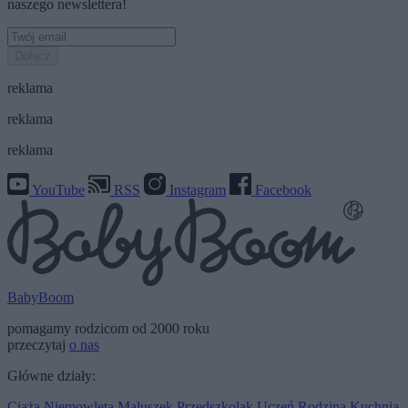
naszego newslettera!
Dołącz
reklama
reklama
reklama
YouTube
RSS
Instagram
Facebook
BabyBoom
pomagamy rodzicom od 2000 roku
przeczytaj
o nas
Główne działy:
Ciąża
Niemowlęta
Maluszek
Przedszkolak
Uczeń
Rodzina
Kuchnia