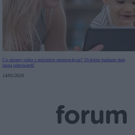
Co ekrany robią z mózgiem niemowlęcia? 10-letnie badanie daje
jasną odpowiedź
14/01/2026