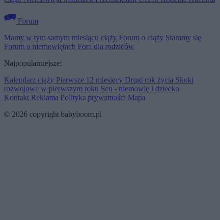
Forum
Mamy w tym samym miesiącu ciąży
Forum o ciąży
Staramy się
Forum o niemowlętach
Fora dla rodziców
Najpopularniejsze:
Kalendarz ciąży
Pierwsze 12 miesięcy
Drugi rok życia
Skoki
rozwojowe w pierwszym roku
Sen - niemowlę i dziecko
Kontakt
Reklama
Polityka prywatności
Mapa
© 2026 copyright babyboom.pl