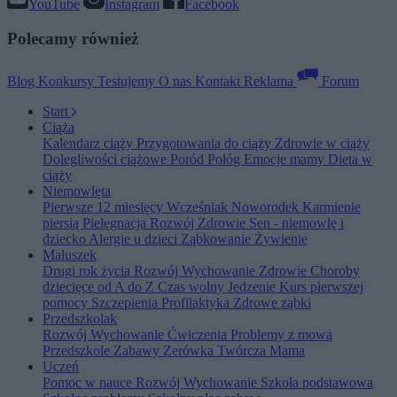
YouTube
Instagram
Facebook
Polecamy również
Blog
Konkursy
Testujemy
O nas
Kontakt
Reklama
Forum
Start
Ciąża
Kalendarz ciąży
Przygotowania do ciąży
Zdrowie w ciąży
Dolegliwości ciążowe
Poród
Połóg
Emocje mamy
Dieta w
ciąży
Niemowlęta
Pierwsze 12 miesięcy
Wcześniak
Noworodek
Karmienie
piersią
Pielęgnacja
Rozwój
Zdrowie
Sen - niemowlę i
dziecko
Alergie u dzieci
Ząbkowanie
Żywienie
Maluszek
Drugi rok życia
Rozwój
Wychowanie
Zdrowie
Choroby
dziecięce od A do Z
Czas wolny
Jedzenie
Kurs pierwszej
pomocy
Szczepienia
Profilaktyka
Zdrowe ząbki
Przedszkolak
Rozwój
Wychowanie
Ćwiczenia
Problemy z mową
Przedszkole
Zabawy
Zerówka
Twórcza Mama
Uczeń
Pomoc w nauce
Rozwój
Wychowanie
Szkoła podstawowa