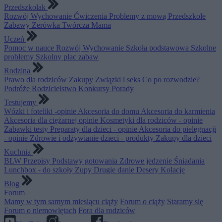
Przedszkolak
Rozwój
Wychowanie
Ćwiczenia
Problemy z mową
Przedszkole
Zabawy
Zerówka
Twórcza Mama
Uczeń
Pomoc w nauce
Rozwój
Wychowanie
Szkoła podstawowa
Szkolne
problemy
Szkolny plac zabaw
Rodzina
Prawo dla rodziców
Zakupy
Związki i seks
Co po rozwodzie?
Podróże
Rodzicielstwo
Konkursy
Porady
Testujemy
Wózki i foteliki -opinie
Akcesoria do domu
Akcesoria do karmienia
Akcesoria dla ciężarnej opinie
Kosmetyki dla rodziców - opinie
Zabawki testy
Preparaty dla dzieci - opinie
Akcesoria do pielęgnacji
- opinie
Zdrowie i odżywianie dzieci - produkty
Zakupy dla dzieci
Kuchnia
BLW
Przepisy
Podstawy gotowania
Zdrowe jedzenie
Śniadania
Lunchbox - do szkoły
Zupy
Drugie danie
Desery
Kolacje
Blog
Forum
Mamy w tym samym miesiącu ciąży
Forum o ciąży
Staramy się
Forum o niemowlętach
Fora dla rodziców