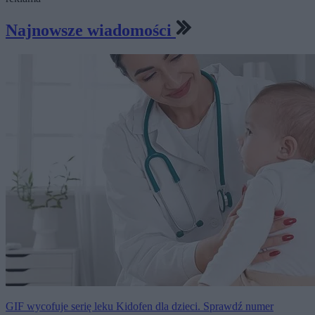
Najnowsze wiadomości
GIF wycofuje serię leku Kidofen dla dzieci. Sprawdź numer