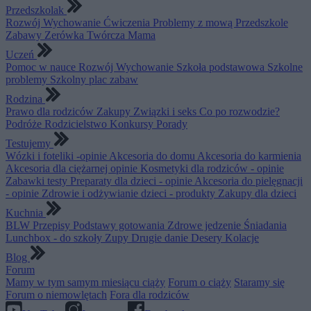
Przedszkolak
Rozwój
Wychowanie
Ćwiczenia
Problemy z mową
Przedszkole
Zabawy
Zerówka
Twórcza Mama
Uczeń
Pomoc w nauce
Rozwój
Wychowanie
Szkoła podstawowa
Szkolne
problemy
Szkolny plac zabaw
Rodzina
Prawo dla rodziców
Zakupy
Związki i seks
Co po rozwodzie?
Podróże
Rodzicielstwo
Konkursy
Porady
Testujemy
Wózki i foteliki -opinie
Akcesoria do domu
Akcesoria do karmienia
Akcesoria dla ciężarnej opinie
Kosmetyki dla rodziców - opinie
Zabawki testy
Preparaty dla dzieci - opinie
Akcesoria do pielęgnacji
- opinie
Zdrowie i odżywianie dzieci - produkty
Zakupy dla dzieci
Kuchnia
BLW
Przepisy
Podstawy gotowania
Zdrowe jedzenie
Śniadania
Lunchbox - do szkoły
Zupy
Drugie danie
Desery
Kolacje
Blog
Forum
Mamy w tym samym miesiącu ciąży
Forum o ciąży
Staramy się
Forum o niemowlętach
Fora dla rodziców