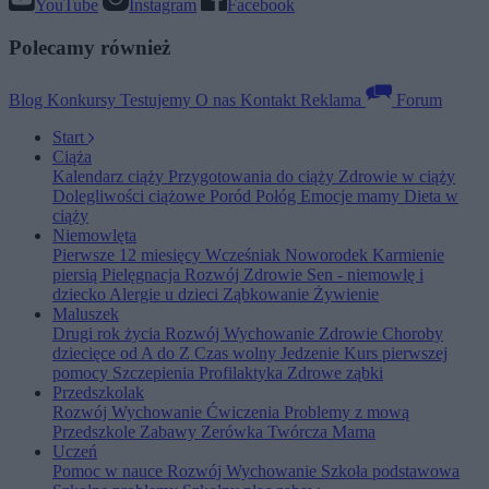
YouTube
Instagram
Facebook
Polecamy również
Blog
Konkursy
Testujemy
O nas
Kontakt
Reklama
Forum
Start
Ciąża
Kalendarz ciąży
Przygotowania do ciąży
Zdrowie w ciąży
Dolegliwości ciążowe
Poród
Połóg
Emocje mamy
Dieta w
ciąży
Niemowlęta
Pierwsze 12 miesięcy
Wcześniak
Noworodek
Karmienie
piersią
Pielęgnacja
Rozwój
Zdrowie
Sen - niemowlę i
dziecko
Alergie u dzieci
Ząbkowanie
Żywienie
Maluszek
Drugi rok życia
Rozwój
Wychowanie
Zdrowie
Choroby
dziecięce od A do Z
Czas wolny
Jedzenie
Kurs pierwszej
pomocy
Szczepienia
Profilaktyka
Zdrowe ząbki
Przedszkolak
Rozwój
Wychowanie
Ćwiczenia
Problemy z mową
Przedszkole
Zabawy
Zerówka
Twórcza Mama
Uczeń
Pomoc w nauce
Rozwój
Wychowanie
Szkoła podstawowa