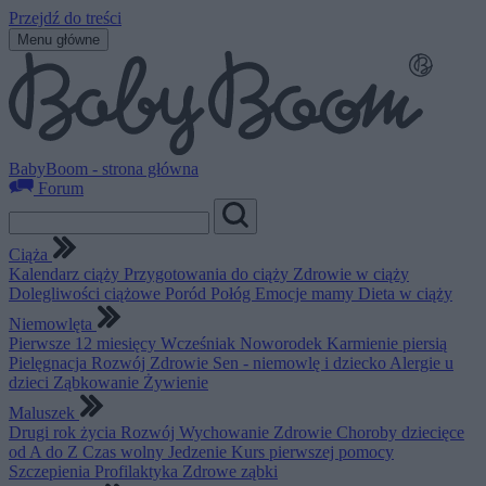
Przejdź do treści
Menu główne
BabyBoom - strona główna
Forum
Ciąża
Kalendarz ciąży
Przygotowania do ciąży
Zdrowie w ciąży
Dolegliwości ciążowe
Poród
Połóg
Emocje mamy
Dieta w ciąży
Niemowlęta
Pierwsze 12 miesięcy
Wcześniak
Noworodek
Karmienie piersią
Pielęgnacja
Rozwój
Zdrowie
Sen - niemowlę i dziecko
Alergie u
dzieci
Ząbkowanie
Żywienie
Maluszek
Drugi rok życia
Rozwój
Wychowanie
Zdrowie
Choroby dziecięce
od A do Z
Czas wolny
Jedzenie
Kurs pierwszej pomocy
Szczepienia
Profilaktyka
Zdrowe ząbki