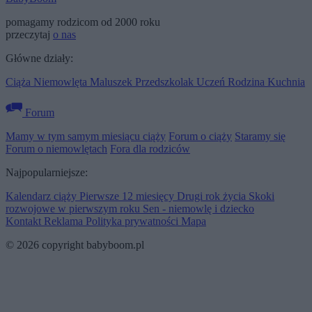
pomagamy rodzicom od 2000 roku
przeczytaj
o nas
Główne działy:
Ciąża
Niemowlęta
Maluszek
Przedszkolak
Uczeń
Rodzina
Kuchnia
Forum
Mamy w tym samym miesiącu ciąży
Forum o ciąży
Staramy się
Forum o niemowlętach
Fora dla rodziców
Najpopularniejsze:
Kalendarz ciąży
Pierwsze 12 miesięcy
Drugi rok życia
Skoki
rozwojowe w pierwszym roku
Sen - niemowlę i dziecko
Kontakt
Reklama
Polityka prywatności
Mapa
© 2026 copyright babyboom.pl