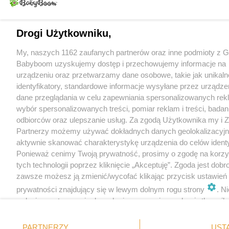
Drogi Użytkowniku,
My, naszych 1162 zaufanych partnerów oraz inne podmioty z 
Babyboom uzyskujemy dostęp i przechowujemy informacje na
urządzeniu oraz przetwarzamy dane osobowe, takie jak unikaln
identyfikatory, standardowe informacje wysyłane przez urządze
dane przeglądania w celu zapewniania spersonalizowanych rek
wybór spersonalizowanych treści, pomiar reklam i treści, badan
odbiorców oraz ulepszanie usług. Za zgodą Użytkownika my i Z
Partnerzy możemy używać dokładnych danych geolokalizacyjn
aktywnie skanować charakterystykę urządzenia do celów identyf
Ponieważ cenimy Twoją prywatność, prosimy o zgodę na korzy
tych technologii poprzez kliknięcie „Akceptuję”. Zgoda jest dobr
zawsze możesz ją zmienić/wycofać klikając przycisk ustawień
prywatności znajdujący się w lewym dolnym rogu strony
. N
rodzaje przetwarzania danych nie wymagają zgody użytkownika
masz prawo sprzeciwić się takiemu przetwarzaniu. Preferencje
miały zastosowania tylko na tej witrynie.
PARTNERZY
UST