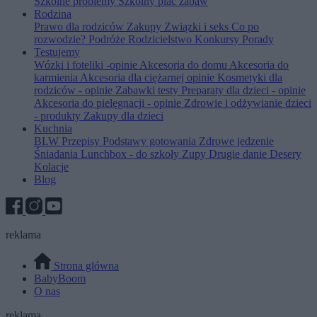
Szkolne problemy
Szkolny plac zabaw
Rodzina
Prawo dla rodziców
Zakupy
Związki i seks
Co po
rozwodzie?
Podróże
Rodzicielstwo
Konkursy
Porady
Testujemy
Wózki i foteliki -opinie
Akcesoria do domu
Akcesoria do
karmienia
Akcesoria dla ciężarnej opinie
Kosmetyki dla
rodziców - opinie
Zabawki testy
Preparaty dla dzieci - opinie
Akcesoria do pielęgnacji - opinie
Zdrowie i odżywianie dzieci
- produkty
Zakupy dla dzieci
Kuchnia
BLW
Przepisy
Podstawy gotowania
Zdrowe jedzenie
Śniadania
Lunchbox - do szkoły
Zupy
Drugie danie
Desery
Kolacje
Blog
reklama
Strona główna
BabyBoom
O nas
reklama