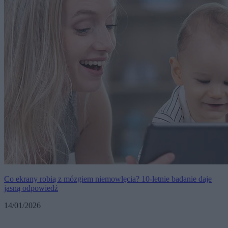
Co ekrany robią z mózgiem niemowlęcia? 10-letnie badanie daje
jasną odpowiedź
14/01/2026